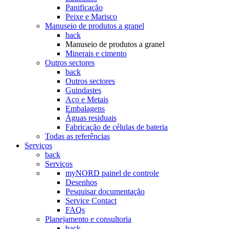
Panificação
Peixe e Marisco
Manuseio de produtos a granel
back
Manuseio de produtos a granel
Minerais e cimento
Outros sectores
back
Outros sectores
Guindastes
Aço e Metais
Embalagens
Águas residuais
Fabricação de células de bateria
Todas as referências
Serviços
back
Serviços
myNORD painel de controle
Desenhos
Pesquisar documentação
Service Contact
FAQs
Planejamento e consultoria
back