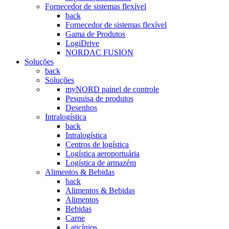
Fornecedor de sistemas flexível
back
Fornecedor de sistemas flexível
Gama de Produtos
LogiDrive
NORDAC FUSION
Soluções
back
Soluções
myNORD painel de controle
Pesquisa de produtos
Desenhos
Intralogística
back
Intralogística
Centros de logística
Logística aeroportuária
Logística de armazém
Alimentos & Bebidas
back
Alimentos & Bebidas
Alimentos
Bebidas
Carne
Laticínios