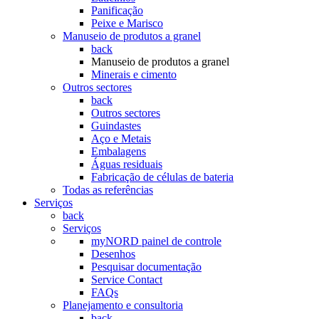
Panificação
Peixe e Marisco
Manuseio de produtos a granel
back
Manuseio de produtos a granel
Minerais e cimento
Outros sectores
back
Outros sectores
Guindastes
Aço e Metais
Embalagens
Águas residuais
Fabricação de células de bateria
Todas as referências
Serviços
back
Serviços
myNORD painel de controle
Desenhos
Pesquisar documentação
Service Contact
FAQs
Planejamento e consultoria
back