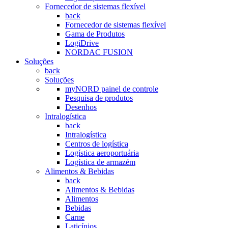
Fornecedor de sistemas flexível
back
Fornecedor de sistemas flexível
Gama de Produtos
LogiDrive
NORDAC FUSION
Soluções
back
Soluções
myNORD painel de controle
Pesquisa de produtos
Desenhos
Intralogística
back
Intralogística
Centros de logística
Logística aeroportuária
Logística de armazém
Alimentos & Bebidas
back
Alimentos & Bebidas
Alimentos
Bebidas
Carne
Laticínios