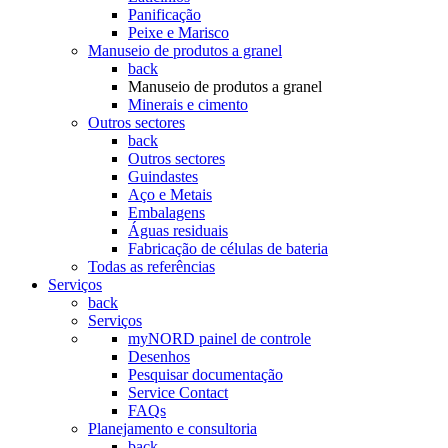
Panificação
Peixe e Marisco
Manuseio de produtos a granel
back
Manuseio de produtos a granel
Minerais e cimento
Outros sectores
back
Outros sectores
Guindastes
Aço e Metais
Embalagens
Águas residuais
Fabricação de células de bateria
Todas as referências
Serviços
back
Serviços
myNORD painel de controle
Desenhos
Pesquisar documentação
Service Contact
FAQs
Planejamento e consultoria
back