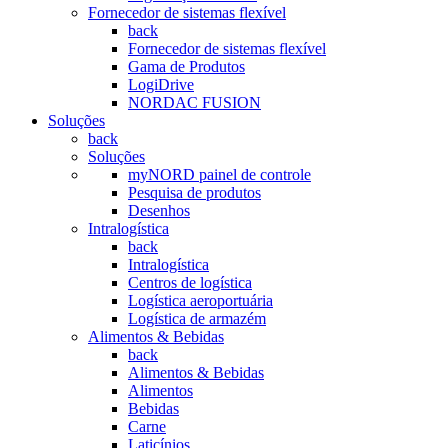
Fornecedor de sistemas flexível
back
Fornecedor de sistemas flexível
Gama de Produtos
LogiDrive
NORDAC FUSION
Soluções
back
Soluções
myNORD painel de controle
Pesquisa de produtos
Desenhos
Intralogística
back
Intralogística
Centros de logística
Logística aeroportuária
Logística de armazém
Alimentos & Bebidas
back
Alimentos & Bebidas
Alimentos
Bebidas
Carne
Laticínios