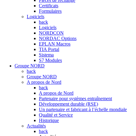
Pièces de rechange
Certificats
Formulaires
Logiciels
back
Logiciels
NORDCON
NORDAC Options
EPLAN Macros
TIA Portal
Sistema
S7 Modules
Groupe NORD
back
Groupe NORD
A propos de Nord
back
A propos de Nord
Partenaire pour systèmes entraînement
Développement durable (RSE)
Un partenaire et fabricant à l’échelle mondiale
Qualité et Service
Historique
Actualités
back