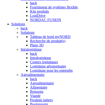
back
Fournisseur de systèmes flexible
Kits produits
LogiDrive
NORDAC FUSION
Solutions
back
Solutions
Tableau de bord myNORD
Recherche de produit(s)
Plans 3D
Intralogistique
back
Intralogistique
Centres logistiques
Logistique aéroportuaire
Logistique pour les entrepôts
Agroalimentaire
back
Agroalimentaire
Alimentaire
Boissons
Viande
Produits laitiers
Boulangerie