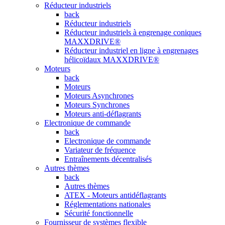
Réducteur industriels
back
Réducteur industriels
Réducteur industriels à engrenage coniques
MAXXDRIVE®
Réducteur industriel en ligne à engrenages
hélicoïdaux MAXXDRIVE®
Moteurs
back
Moteurs
Moteurs Asynchrones
Moteurs Synchrones
Moteurs anti-déflagrants
Electronique de commande
back
Electronique de commande
Variateur de fréquence
Entraînements décentralisés
Autres thèmes
back
Autres thèmes
ATEX - Moteurs antidéflagrants
Réglementations nationales
Sécurité fonctionnelle
Fournisseur de systèmes flexible