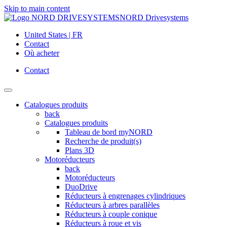
Skip to main content
NORD Drivesystems
United States | FR
Contact
Où acheter
Contact
Catalogues produits
back
Catalogues produits
Tableau de bord myNORD
Recherche de produit(s)
Plans 3D
Motoréducteurs
back
Motoréducteurs
DuoDrive
Réducteurs à engrenages cylindriques
Réducteurs à arbres parallèles
Réducteurs à couple conique
Réducteurs à roue et vis