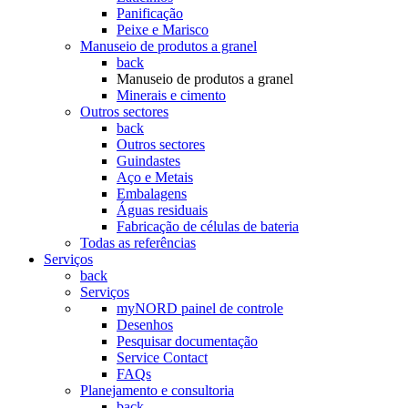
Panificação
Peixe e Marisco
Manuseio de produtos a granel
back
Manuseio de produtos a granel
Minerais e cimento
Outros sectores
back
Outros sectores
Guindastes
Aço e Metais
Embalagens
Águas residuais
Fabricação de células de bateria
Todas as referências
Serviços
back
Serviços
myNORD painel de controle
Desenhos
Pesquisar documentação
Service Contact
FAQs
Planejamento e consultoria
back