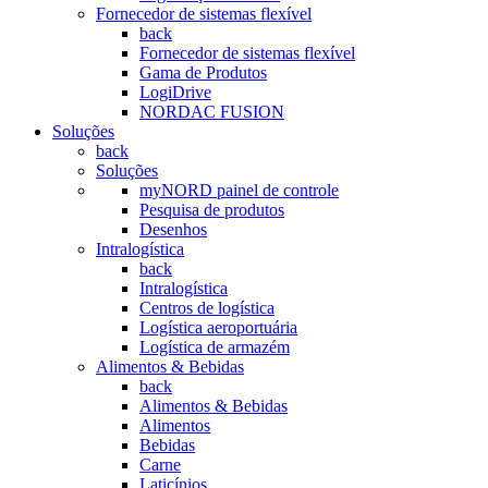
Fornecedor de sistemas flexível
back
Fornecedor de sistemas flexível
Gama de Produtos
LogiDrive
NORDAC FUSION
Soluções
back
Soluções
myNORD painel de controle
Pesquisa de produtos
Desenhos
Intralogística
back
Intralogística
Centros de logística
Logística aeroportuária
Logística de armazém
Alimentos & Bebidas
back
Alimentos & Bebidas
Alimentos
Bebidas
Carne
Laticínios