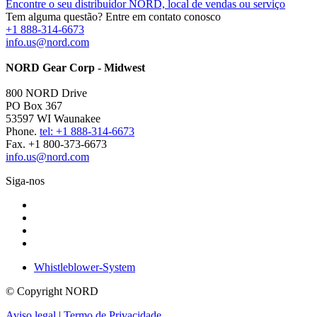
Encontre o seu distribuidor NORD, local de vendas ou serviço
Tem alguma questão? Entre em contato conosco
+1 888-314-6673
info.us@nord.com
NORD Gear Corp - Midwest
800 NORD Drive
PO Box 367
53597 WI Waunakee
Phone.
tel: +1 888-314-6673
Fax. +1 800-373-6673
info.us@nord.com
Siga-nos
Whistleblower-System
© Copyright NORD
Aviso legal
|
Termo de Privacidade