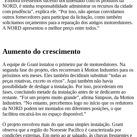
“Embora tivéssemos sucesso documentado com os produtos da
NORD, é minha responsabilidade administrar os recursos da cidade
com prudência”, explica ele. “Por isso, não apenas convidamos
outros fornecedores para participar da licitação, como também
solicitamos orçamentos para a reparação dos antigos motoredutores.
A NORD apresentou o melhor preço entre todos.”
Aumento do crescimento
A equipe de Grant instalou o primeiro par de motoredutores. Na
segunda fase do projeto, eles recorreram à Motion Industries para os
próximos seis meses. Eles também decidiram substituir “todas as
peças rotativas, exceto os eixos”. Aqui também não havia
possibilidade de desligar a instalação. Por isso, procederam em
fases, concluindo metade da instalação antes de se dedicarem ao
restante. “Foi um projeto muito grande”, afirma Simpson, da Motion
Industries. “No entanto, percebemos logo no início que os redutores
da NORD podem ser montados em diferentes posições, o que
facilitou encaixá-los no espaço disponível.”
O projeto envolveu mais do que uma simples instalação. Grant
observa que a região do Noroeste Pacífico é caracterizada por
condições extremas. Em meio ao ar salgado, às chuvas frequentes e