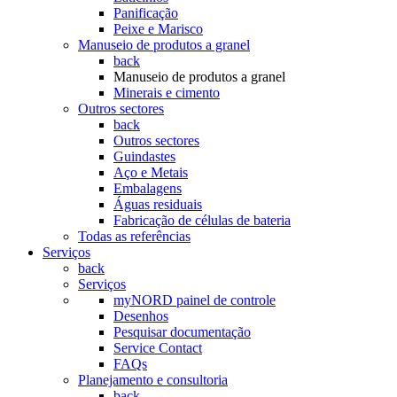
Panificação
Peixe e Marisco
Manuseio de produtos a granel
back
Manuseio de produtos a granel
Minerais e cimento
Outros sectores
back
Outros sectores
Guindastes
Aço e Metais
Embalagens
Águas residuais
Fabricação de células de bateria
Todas as referências
Serviços
back
Serviços
myNORD painel de controle
Desenhos
Pesquisar documentação
Service Contact
FAQs
Planejamento e consultoria
back