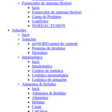
Fornecedor de sistemas flexível
back
Fornecedor de sistemas flexível
Gama de Produtos
LogiDrive
NORDAC FUSION
Soluções
back
Soluções
myNORD painel de controle
Pesquisa de produtos
Desenhos
Intralogística
back
Intralogística
Centros de logística
Logística aeroportuária
Logística de armazém
Alimentos & Bebidas
back
Alimentos & Bebidas
Alimentos
Bebidas
Carne
Laticínios