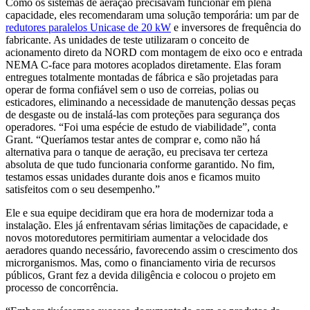
Como os sistemas de aeração precisavam funcionar em plena
capacidade, eles recomendaram uma solução temporária: um par de
redutores paralelos Unicase de 20 kW
e inversores de frequência do
fabricante. As unidades de teste utilizaram o conceito de
acionamento direto da NORD com montagem de eixo oco e entrada
NEMA C-face para motores acoplados diretamente. Elas foram
entregues totalmente montadas de fábrica e são projetadas para
operar de forma confiável sem o uso de correias, polias ou
esticadores, eliminando a necessidade de manutenção dessas peças
de desgaste ou de instalá-las com proteções para segurança dos
operadores. “Foi uma espécie de estudo de viabilidade”, conta
Grant. “Queríamos testar antes de comprar e, como não há
alternativa para o tanque de aeração, eu precisava ter certeza
absoluta de que tudo funcionaria conforme garantido. No fim,
testamos essas unidades durante dois anos e ficamos muito
satisfeitos com o seu desempenho.”
Ele e sua equipe decidiram que era hora de modernizar toda a
instalação. Eles já enfrentavam sérias limitações de capacidade, e
novos motoredutores permitiriam aumentar a velocidade dos
aeradores quando necessário, favorecendo assim o crescimento dos
microrganismos. Mas, como o financiamento viria de recursos
públicos, Grant fez a devida diligência e colocou o projeto em
processo de concorrência.