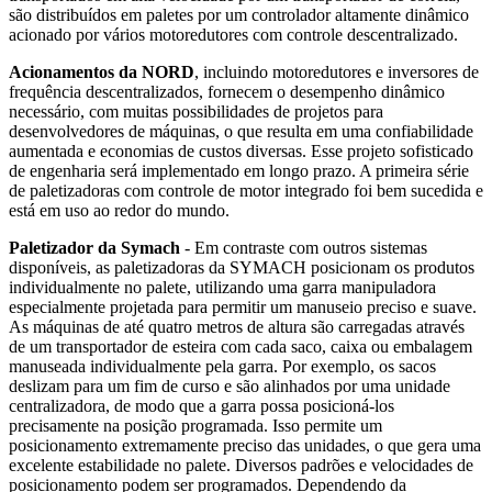
são distribuídos em paletes por um controlador altamente dinâmico
acionado por vários motoredutores com controle descentralizado.
Acionamentos da NORD
, incluindo motoredutores e inversores de
frequência descentralizados, fornecem o desempenho dinâmico
necessário, com muitas possibilidades de projetos para
desenvolvedores de máquinas, o que resulta em uma confiabilidade
aumentada e economias de custos diversas. Esse projeto sofisticado
de engenharia será implementado em longo prazo. A primeira série
de paletizadoras com controle de motor integrado foi bem sucedida e
está em uso ao redor do mundo.
Paletizador da Symach
- Em contraste com outros sistemas
disponíveis, as paletizadoras da SYMACH posicionam os produtos
individualmente no palete, utilizando uma garra manipuladora
especialmente projetada para permitir um manuseio preciso e suave.
As máquinas de até quatro metros de altura são carregadas através
de um transportador de esteira com cada saco, caixa ou embalagem
manuseada individualmente pela garra. Por exemplo, os sacos
deslizam para um fim de curso e são alinhados por uma unidade
centralizadora, de modo que a garra possa posicioná-los
precisamente na posição programada. Isso permite um
posicionamento extremamente preciso das unidades, o que gera uma
excelente estabilidade no palete. Diversos padrões e velocidades de
posicionamento podem ser programados. Dependendo da