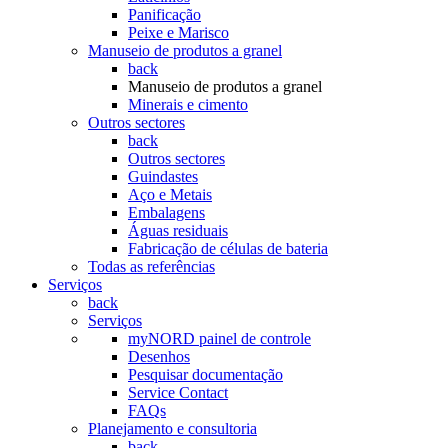
Panificação
Peixe e Marisco
Manuseio de produtos a granel
back
Manuseio de produtos a granel
Minerais e cimento
Outros sectores
back
Outros sectores
Guindastes
Aço e Metais
Embalagens
Águas residuais
Fabricação de células de bateria
Todas as referências
Serviços
back
Serviços
myNORD painel de controle
Desenhos
Pesquisar documentação
Service Contact
FAQs
Planejamento e consultoria
back