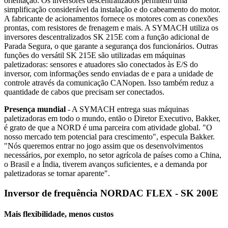
orientação. Os inversores descentralizados permitem uma
simplificação considerável da instalação e do cabeamento do motor.
A fabricante de acionamentos fornece os motores com as conexões
prontas, com resistores de frenagem e mais. A SYMACH utiliza os
inversores descentralizados SK 215E com a função adicional de
Parada Segura, o que garante a segurança dos funcionários. Outras
funções do versátil SK 215E são utilizadas em máquinas
paletizadoras: sensores e atuadores são conectados às E/S do
inversor, com informações sendo enviadas de e para a unidade de
controle através da comunicação CANopen. Isso também reduz a
quantidade de cabos que precisam ser conectados.
Presença mundial
- A SYMACH entrega suas máquinas
paletizadoras em todo o mundo, então o Diretor Executivo, Bakker,
é grato de que a NORD é uma parceira com atividade global. "O
nosso mercado tem potencial para crescimento", especula Bakker.
"Nós queremos entrar no jogo assim que os desenvolvimentos
necessários, por exemplo, no setor agrícola de países como a China,
o Brasil e a Índia, tiverem avanços suficientes, e a demanda por
paletizadoras se tornar aparente".
Inversor de frequência NORDAC FLEX - SK 200E
Mais flexibilidade, menos custos