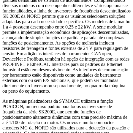
grandes demandas de sistemas de acionamentos. Compreendendo
diversos modelos com desempenhos diferentes e vários opcionais e
funcionalidades, a linha de inversores de frequência descentralizados
SK 200E da NORD permite que os usuários selecionem soluções
adaptadas para cada necessidade específica. Os modelos de tamanho
1 a 4 possuem desempenho entre 0,25 e 22 kW. A série modular
permite a implementação econômica de aplicações descentralizadas,
alcançando de simples funções de partida e parada até complexas
funções de posicionamento. As opções de melhoria incluem
resistores de frenagem e fontes externas de 24 V para regulagem de
tensão. Em adição às interfaces de barramentos CANopen,
DeviceNet e Profibus, também há opção de integração com as redes
PROFINET e EtherCAT. Interfaces para os padrões da Ethernet
Industrial estão em desenvolvimento. As interfaces de comunicação
por barramento estão disponíveis como unidades de barramento
externas com ou sem E/S adicionais, que podem ser montadas
diretamente no inversor ou separadamente, no quadro da máquina
ou perto do equipamento.
As máquinas paletizadoras da SYMACH utilizam a função
POSICON, um recurso padrão para todos os inversores de
frequência da série SK200E, que permite funções de
posicionamento altamente dinâmicas com uma precisão máxima de
até 1/100 de rotação do motor. Os novos e muito compactos
encoders MG da NORD são utilizados para a detecção da posição e