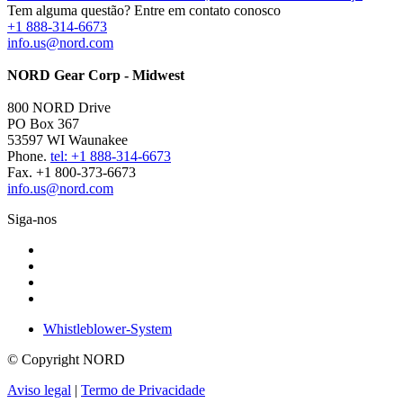
Tem alguma questão? Entre em contato conosco
+1 888-314-6673
info.us@nord.com
NORD Gear Corp - Midwest
800 NORD Drive
PO Box 367
53597 WI Waunakee
Phone.
tel: +1 888-314-6673
Fax. +1 800-373-6673
info.us@nord.com
Siga-nos
Whistleblower-System
© Copyright NORD
Aviso legal
|
Termo de Privacidade