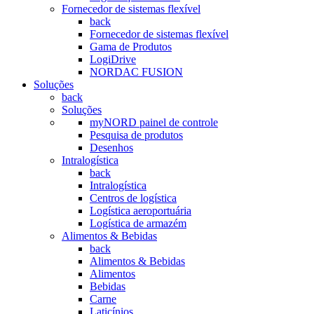
Fornecedor de sistemas flexível
back
Fornecedor de sistemas flexível
Gama de Produtos
LogiDrive
NORDAC FUSION
Soluções
back
Soluções
myNORD painel de controle
Pesquisa de produtos
Desenhos
Intralogística
back
Intralogística
Centros de logística
Logística aeroportuária
Logística de armazém
Alimentos & Bebidas
back
Alimentos & Bebidas
Alimentos
Bebidas
Carne
Laticínios