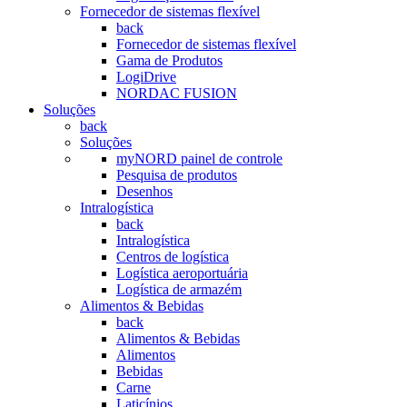
Fornecedor de sistemas flexível
back
Fornecedor de sistemas flexível
Gama de Produtos
LogiDrive
NORDAC FUSION
Soluções
back
Soluções
myNORD painel de controle
Pesquisa de produtos
Desenhos
Intralogística
back
Intralogística
Centros de logística
Logística aeroportuária
Logística de armazém
Alimentos & Bebidas
back
Alimentos & Bebidas
Alimentos
Bebidas
Carne
Laticínios