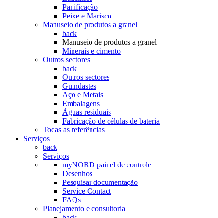
Panificação
Peixe e Marisco
Manuseio de produtos a granel
back
Manuseio de produtos a granel
Minerais e cimento
Outros sectores
back
Outros sectores
Guindastes
Aço e Metais
Embalagens
Águas residuais
Fabricação de células de bateria
Todas as referências
Serviços
back
Serviços
myNORD painel de controle
Desenhos
Pesquisar documentação
Service Contact
FAQs
Planejamento e consultoria
back