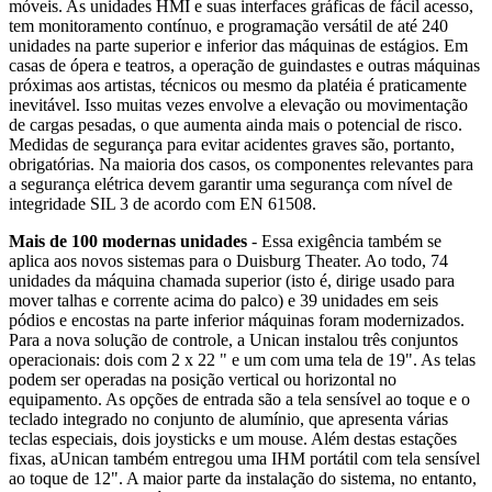
móveis. As unidades HMI e suas interfaces gráficas de fácil acesso,
tem monitoramento contínuo, e programação versátil de até 240
unidades na parte superior e inferior das máquinas de estágios. Em
casas de ópera e teatros, a operação de guindastes e outras máquinas
próximas aos artistas, técnicos ou mesmo da platéia é praticamente
inevitável. Isso muitas vezes envolve a elevação ou movimentação
de cargas pesadas, o que aumenta ainda mais o potencial de risco.
Medidas de segurança para evitar acidentes graves são, portanto,
obrigatórias. Na maioria dos casos, os componentes relevantes para
a segurança elétrica devem garantir uma segurança com nível de
integridade SIL 3 de acordo com EN 61508.
Mais de 100 modernas unidades
- Essa exigência também se
aplica aos novos sistemas para o Duisburg Theater. Ao todo, 74
unidades da máquina chamada superior (isto é, dirige usado para
mover talhas e corrente acima do palco) e 39 unidades em seis
pódios e encostas na parte inferior máquinas foram modernizados.
Para a nova solução de controle, a Unican instalou três conjuntos
operacionais: dois com 2 x 22 " e um com uma tela de 19". As telas
podem ser operadas na posição vertical ou horizontal no
equipamento. As opções de entrada são a tela sensível ao toque e o
teclado integrado no conjunto de alumínio, que apresenta várias
teclas especiais, dois joysticks e um mouse. Além destas estações
fixas, aUnican também entregou uma IHM portátil com tela sensível
ao toque de 12". A maior parte da instalação do sistema, no entanto,