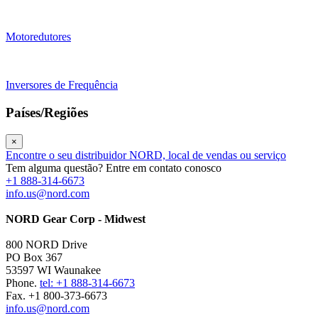
Motoredutores
Inversores de Frequência
Países/Regiões
×
Encontre o seu distribuidor NORD, local de vendas ou serviço
Tem alguma questão? Entre em contato conosco
+1 888-314-6673
info.us@nord.com
NORD Gear Corp - Midwest
800 NORD Drive
PO Box 367
53597 WI Waunakee
Phone.
tel: +1 888-314-6673
Fax. +1 800-373-6673
info.us@nord.com