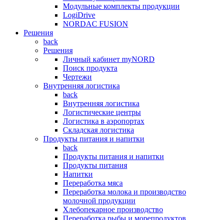
Модульные комплекты продукции
LogiDrive
NORDAC FUSION
Решения
back
Решения
Личный кабинет myNORD
Поиск продукта
Чертежи
Внутренняя логистика
back
Внутренняя логистика
Логистические центры
Логистика в аэропортах
Складская логистика
Продукты питания и напитки
back
Продукты питания и напитки
Продукты питания
Напитки
Переработка мяса
Переработка молока и производство
молочной продукции
Хлебопекарное производство
Переработка рыбы и морепродуктов