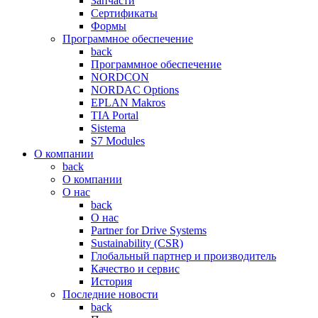
Запчасти
Сертификаты
Формы
Программное обеспечение
back
Программное обеспечение
NORDCON
NORDAC Options
EPLAN Makros
TIA Portal
Sistema
S7 Modules
О компании
back
О компании
О нас
back
О нас
Partner for Drive Systems
Sustainability (CSR)
Глобальный партнер и производитель
Качество и сервис
История
Последние новости
back