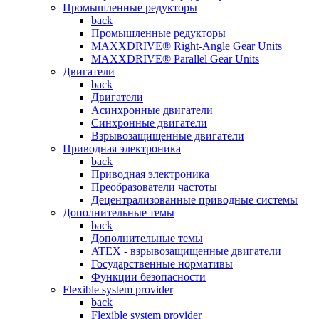
Промышленные редукторы
back
Промышленные редукторы
MAXXDRIVE® Right-Angle Gear Units
MAXXDRIVE® Parallel Gear Units
Двигатели
back
Двигатели
Асинхронные двигатели
Синхронные двигатели
Взрывозащищенные двигатели
Приводная электроника
back
Приводная электроника
Преобразователи частоты
Децентрализованные приводные системы
Дополнительные темы
back
Дополнительные темы
ATEX - взрывозащищенные двигатели
Государственные нормативы
Функции безопасности
Flexible system provider
back
Flexible system provider