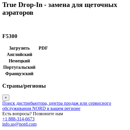
True Drop-In - замена для щеточных
аэраторов
F5300
Загрузить
PDF
Английский
Немецкий
Португальский
Французский
Страны/регионы
×
Поиск дистрибьютора, центра продаж или сервисного
обслуживания NORD в вашем регионе
Есть вопросы? Позвоните нам
+1 888-314-6673
info.us@nord.com