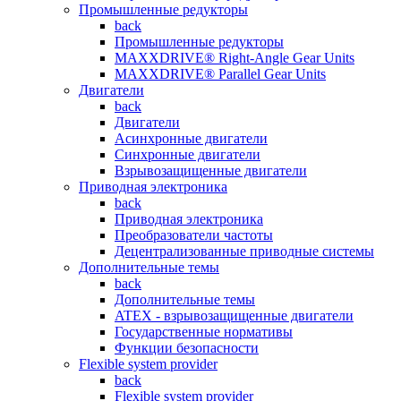
Промышленные редукторы
back
Промышленные редукторы
MAXXDRIVE® Right-Angle Gear Units
MAXXDRIVE® Parallel Gear Units
Двигатели
back
Двигатели
Асинхронные двигатели
Синхронные двигатели
Взрывозащищенные двигатели
Приводная электроника
back
Приводная электроника
Преобразователи частоты
Децентрализованные приводные системы
Дополнительные темы
back
Дополнительные темы
ATEX - взрывозащищенные двигатели
Государственные нормативы
Функции безопасности
Flexible system provider
back
Flexible system provider