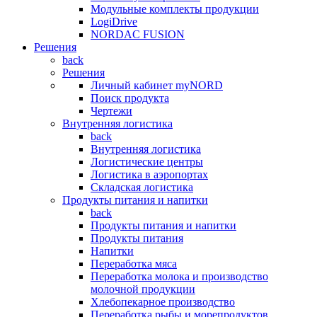
Модульные комплекты продукции
LogiDrive
NORDAC FUSION
Решения
back
Решения
Личный кабинет myNORD
Поиск продукта
Чертежи
Внутренняя логистика
back
Внутренняя логистика
Логистические центры
Логистика в аэропортах
Складская логистика
Продукты питания и напитки
back
Продукты питания и напитки
Продукты питания
Напитки
Переработка мяса
Переработка молока и производство
молочной продукции
Хлебопекарное производство
Переработка рыбы и морепродуктов