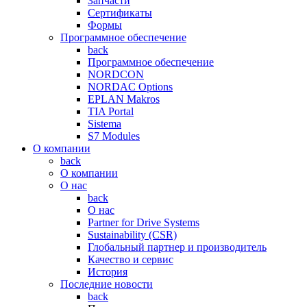
Запчасти
Сертификаты
Формы
Программное обеспечение
back
Программное обеспечение
NORDCON
NORDAC Options
EPLAN Makros
TIA Portal
Sistema
S7 Modules
О компании
back
О компании
О нас
back
О нас
Partner for Drive Systems
Sustainability (CSR)
Глобальный партнер и производитель
Качество и сервис
История
Последние новости
back