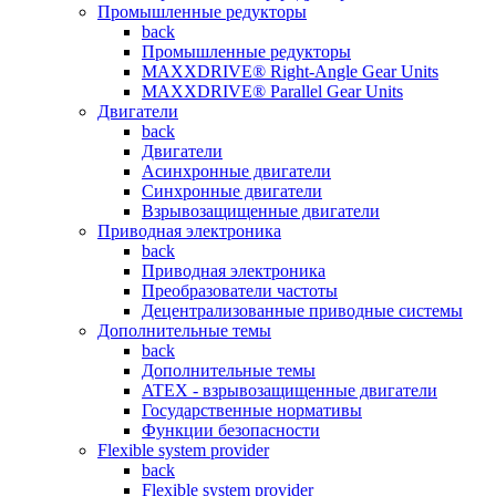
Промышленные редукторы
back
Промышленные редукторы
MAXXDRIVE® Right-Angle Gear Units
MAXXDRIVE® Parallel Gear Units
Двигатели
back
Двигатели
Асинхронные двигатели
Синхронные двигатели
Взрывозащищенные двигатели
Приводная электроника
back
Приводная электроника
Преобразователи частоты
Децентрализованные приводные системы
Дополнительные темы
back
Дополнительные темы
ATEX - взрывозащищенные двигатели
Государственные нормативы
Функции безопасности
Flexible system provider
back
Flexible system provider