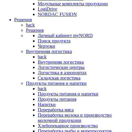
Модульные комплекты продукции
LogiDrive
NORDAC FUSION
Решения
back
Решения
Личный кабинет myNORD
Поиск продукта
Чертежи
Внутренняя логистика
back
Внутренняя логистика
Логистические центры
Логистика в аэропортах
Складская логистика
Продукты питания и напитки
back
Продукты питания и напитки
Продукты питания
Напитки
Переработка мяса
Переработка молока и производство
молочной продукции
Хлебопекарное производство
Переработка рыбы и морепродуктов