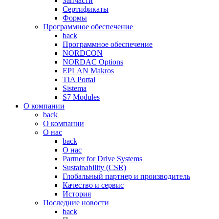
Запчасти
Сертификаты
Формы
Программное обеспечение
back
Программное обеспечение
NORDCON
NORDAC Options
EPLAN Makros
TIA Portal
Sistema
S7 Modules
О компании
back
О компании
О нас
back
О нас
Partner for Drive Systems
Sustainability (CSR)
Глобальный партнер и производитель
Качество и сервис
История
Последние новости
back