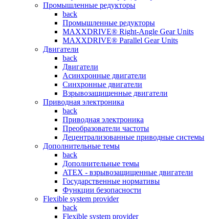
Промышленные редукторы
back
Промышленные редукторы
MAXXDRIVE® Right-Angle Gear Units
MAXXDRIVE® Parallel Gear Units
Двигатели
back
Двигатели
Асинхронные двигатели
Синхронные двигатели
Взрывозащищенные двигатели
Приводная электроника
back
Приводная электроника
Преобразователи частоты
Децентрализованные приводные системы
Дополнительные темы
back
Дополнительные темы
ATEX - взрывозащищенные двигатели
Государственные нормативы
Функции безопасности
Flexible system provider
back
Flexible system provider