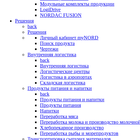
Модульные комплекты продукции
LogiDrive
NORDAC FUSION
Решения
back
Решения
Личный кабинет myNORD
Поиск продукта
Чертежи
Внутренняя логистика
back
Внутренняя логистика
Логистические центры
Логистика в аэропортах
Складская логистика
Продукты питания и напитки
back
Продукты питания и напитки
Продукты питания
Напитки
Переработка мяса
Переработка молока и производство молочно
Хлебопекарное производство
Переработка рыбы и морепродуктов
Транспортировка сыпучих материалов