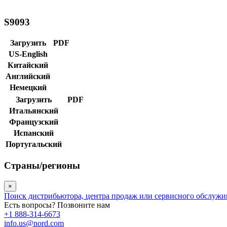
S9093
Загрузить
PDF
US-English
Китайский
Английский
Немецкий
Загрузить
PDF
Итальянский
Французский
Испанский
Португальский
Страны/регионы
×
Поиск дистрибьютора, центра продаж или сервисного обслуж
Есть вопросы? Позвоните нам
+1 888-314-6673
info.us@nord.com