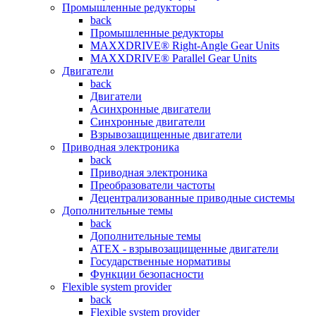
Промышленные редукторы
back
Промышленные редукторы
MAXXDRIVE® Right-Angle Gear Units
MAXXDRIVE® Parallel Gear Units
Двигатели
back
Двигатели
Асинхронные двигатели
Синхронные двигатели
Взрывозащищенные двигатели
Приводная электроника
back
Приводная электроника
Преобразователи частоты
Децентрализованные приводные системы
Дополнительные темы
back
Дополнительные темы
ATEX - взрывозащищенные двигатели
Государственные нормативы
Функции безопасности
Flexible system provider
back
Flexible system provider