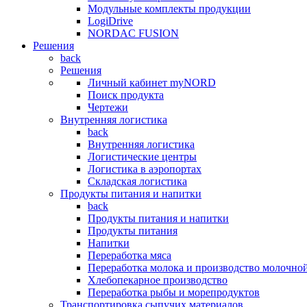
Модульные комплекты продукции
LogiDrive
NORDAC FUSION
Решения
back
Решения
Личный кабинет myNORD
Поиск продукта
Чертежи
Внутренняя логистика
back
Внутренняя логистика
Логистические центры
Логистика в аэропортах
Складская логистика
Продукты питания и напитки
back
Продукты питания и напитки
Продукты питания
Напитки
Переработка мяса
Переработка молока и производство молочно
Хлебопекарное производство
Переработка рыбы и морепродуктов
Транспортировка сыпучих материалов