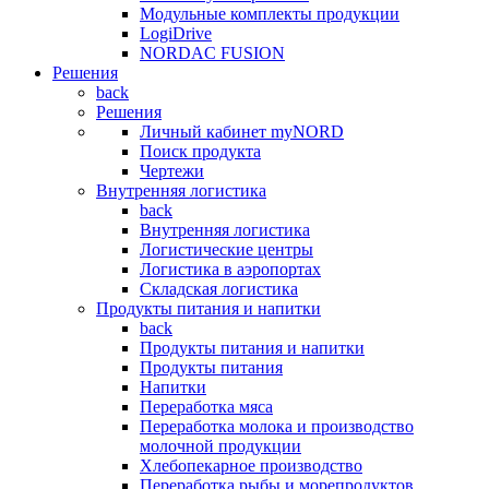
Модульные комплекты продукции
LogiDrive
NORDAC FUSION
Решения
back
Решения
Личный кабинет myNORD
Поиск продукта
Чертежи
Внутренняя логистика
back
Внутренняя логистика
Логистические центры
Логистика в аэропортах
Складская логистика
Продукты питания и напитки
back
Продукты питания и напитки
Продукты питания
Напитки
Переработка мяса
Переработка молока и производство
молочной продукции
Хлебопекарное производство
Переработка рыбы и морепродуктов