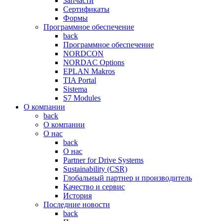
Запчасти
Сертификаты
Формы
Программное обеспечение
back
Программное обеспечение
NORDCON
NORDAC Options
EPLAN Makros
TIA Portal
Sistema
S7 Modules
О компании
back
О компании
О нас
back
О нас
Partner for Drive Systems
Sustainability (CSR)
Глобальный партнер и производитель
Качество и сервис
История
Последние новости
back