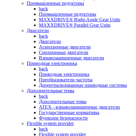
Промышленные редукторы
back
Промышленные редукторы
MAXXDRIVE® Right-Angle Gear Units
MAXXDRIVE® Parallel Gear Units
Двигатели
back
Двигатели
Асинхронные двигатели
Синхронные двигатели
Взрывозащищенные двигатели
Приводная электроника
back
Приводная электроника
Преобразователи частоты
Децентрализованные приводные системы
Дополнительные темы
back
Дополнительные темы
ATEX - взрывозащищенные двигатели
Государственные нормативы
Функции безопасности
Flexible system provider
back
Flexible system provider