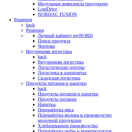
Модульные комплекты продукции
LogiDrive
NORDAC FUSION
Решения
back
Решения
Личный кабинет myNORD
Поиск продукта
Чертежи
Внутренняя логистика
back
Внутренняя логистика
Логистические центры
Логистика в аэропортах
Складская логистика
Продукты питания и напитки
back
Продукты питания и напитки
Продукты питания
Напитки
Переработка мяса
Переработка молока и производство
молочной продукции
Хлебопекарное производство
Переработка рыбы и морепродуктов