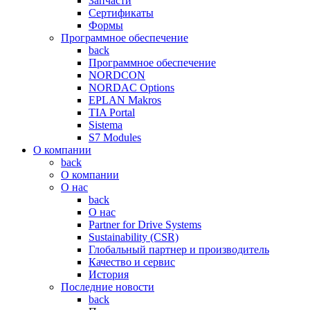
Запчасти
Сертификаты
Формы
Программное обеспечение
back
Программное обеспечение
NORDCON
NORDAC Options
EPLAN Makros
TIA Portal
Sistema
S7 Modules
О компании
back
О компании
О нас
back
О нас
Partner for Drive Systems
Sustainability (CSR)
Глобальный партнер и производитель
Качество и сервис
История
Последние новости
back