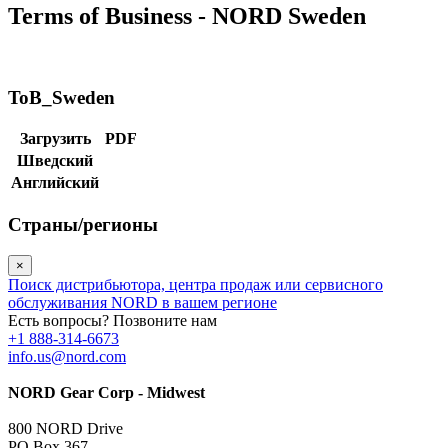
Terms of Business - NORD Sweden
ToB_Sweden
Загрузить
PDF
Шведский
Английский
Страны/регионы
×
Поиск дистрибьютора, центра продаж или сервисного
обслуживания NORD в вашем регионе
Есть вопросы? Позвоните нам
+1 888-314-6673
info.us@nord.com
NORD Gear Corp - Midwest
800 NORD Drive
PO Box 367