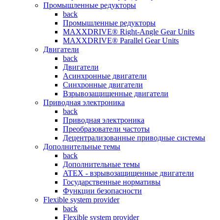
Промышленные редукторы
back
Промышленные редукторы
MAXXDRIVE® Right-Angle Gear Units
MAXXDRIVE® Parallel Gear Units
Двигатели
back
Двигатели
Асинхронные двигатели
Синхронные двигатели
Взрывозащищенные двигатели
Приводная электроника
back
Приводная электроника
Преобразователи частоты
Децентрализованные приводные системы
Дополнительные темы
back
Дополнительные темы
ATEX - взрывозащищенные двигатели
Государственные нормативы
Функции безопасности
Flexible system provider
back
Flexible system provider