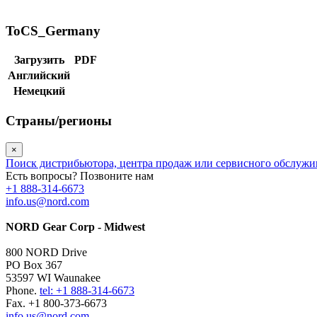
ToCS_Germany
Загрузить
PDF
Английский
Немецкий
Страны/регионы
×
Поиск дистрибьютора, центра продаж или сервисного обслуж
Есть вопросы? Позвоните нам
+1 888-314-6673
info.us@nord.com
NORD Gear Corp - Midwest
800 NORD Drive
PO Box 367
53597 WI Waunakee
Phone.
tel: +1 888-314-6673
Fax. +1 800-373-6673
info.us@nord.com