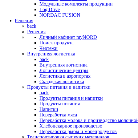
Модульные комплекты продукции
LogiDrive
NORDAC FUSION
Решения
back
Решения
Личный кабинет myNORD
Поиск продукта
Чертежи
Внутренняя логистика
back
Внутренняя логистика
Логистические центры
Логистика в аэропортах
Складская логистика
Продукты питания и напитки
back
Продукты питания и напитки
Продукты питания
Напитки
Переработка мяса
Переработка молока и производство молочно
Хлебопекарное производство
Переработка рыбы и морепродуктов
Транспортировка сыпучих материалов