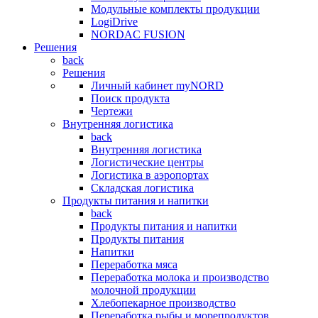
Модульные комплекты продукции
LogiDrive
NORDAC FUSION
Решения
back
Решения
Личный кабинет myNORD
Поиск продукта
Чертежи
Внутренняя логистика
back
Внутренняя логистика
Логистические центры
Логистика в аэропортах
Складская логистика
Продукты питания и напитки
back
Продукты питания и напитки
Продукты питания
Напитки
Переработка мяса
Переработка молока и производство
молочной продукции
Хлебопекарное производство
Переработка рыбы и морепродуктов