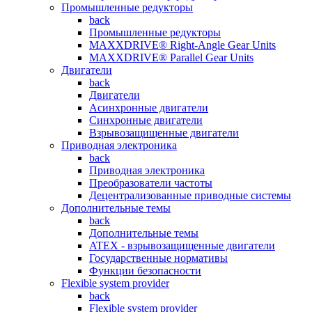
Промышленные редукторы
back
Промышленные редукторы
MAXXDRIVE® Right-Angle Gear Units
MAXXDRIVE® Parallel Gear Units
Двигатели
back
Двигатели
Асинхронные двигатели
Синхронные двигатели
Взрывозащищенные двигатели
Приводная электроника
back
Приводная электроника
Преобразователи частоты
Децентрализованные приводные системы
Дополнительные темы
back
Дополнительные темы
ATEX - взрывозащищенные двигатели
Государственные нормативы
Функции безопасности
Flexible system provider
back
Flexible system provider