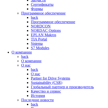
Запчасти
Сертификаты
Формы
Программное обеспечение
back
Программное обеспечение
NORDCON
NORDAC Options
EPLAN Makros
TIA Portal
Sistema
S7 Modules
О компании
back
О компании
О нас
back
О нас
Partner for Drive Systems
Sustainability (CSR)
Глобальный партнер и производитель
Качество и сервис
История
Последние новости
back