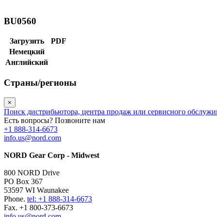
BU0560
Загрузить
PDF
Немецкий
Английский
Страны/регионы
×
Поиск дистрибьютора, центра продаж или сервисного обслуж
Есть вопросы? Позвоните нам
+1 888-314-6673
info.us@nord.com
NORD Gear Corp - Midwest
800 NORD Drive
PO Box 367
53597 WI Waunakee
Phone.
tel: +1 888-314-6673
Fax. +1 800-373-6673
info.us@nord.com