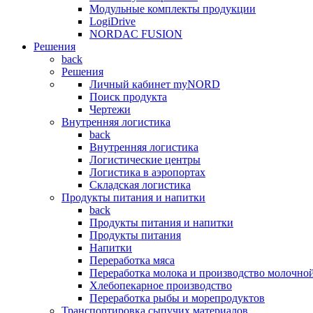
Модульные комплекты продукции
LogiDrive
NORDAC FUSION
Решения
back
Решения
Личный кабинет myNORD
Поиск продукта
Чертежи
Внутренняя логистика
back
Внутренняя логистика
Логистические центры
Логистика в аэропортах
Складская логистика
Продукты питания и напитки
back
Продукты питания и напитки
Продукты питания
Напитки
Переработка мяса
Переработка молока и производство молочно
Хлебопекарное производство
Переработка рыбы и морепродуктов
Транспортировка сыпучих материалов