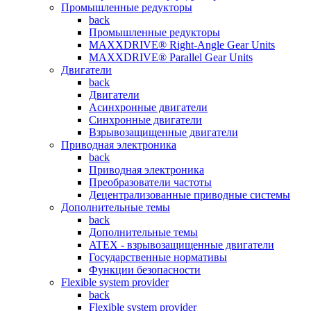
Промышленные редукторы
back
Промышленные редукторы
MAXXDRIVE® Right-Angle Gear Units
MAXXDRIVE® Parallel Gear Units
Двигатели
back
Двигатели
Асинхронные двигатели
Синхронные двигатели
Взрывозащищенные двигатели
Приводная электроника
back
Приводная электроника
Преобразователи частоты
Децентрализованные приводные системы
Дополнительные темы
back
Дополнительные темы
ATEX - взрывозащищенные двигатели
Государственные нормативы
Функции безопасности
Flexible system provider
back
Flexible system provider