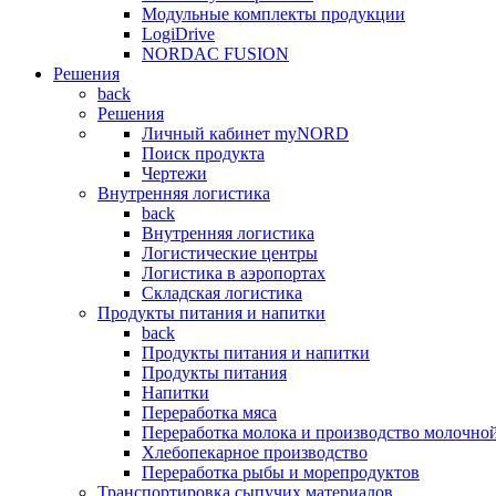
Модульные комплекты продукции
LogiDrive
NORDAC FUSION
Решения
back
Решения
Личный кабинет myNORD
Поиск продукта
Чертежи
Внутренняя логистика
back
Внутренняя логистика
Логистические центры
Логистика в аэропортах
Складская логистика
Продукты питания и напитки
back
Продукты питания и напитки
Продукты питания
Напитки
Переработка мяса
Переработка молока и производство молочно
Хлебопекарное производство
Переработка рыбы и морепродуктов
Транспортировка сыпучих материалов