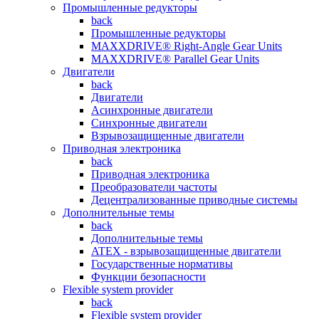
Промышленные редукторы
back
Промышленные редукторы
MAXXDRIVE® Right-Angle Gear Units
MAXXDRIVE® Parallel Gear Units
Двигатели
back
Двигатели
Асинхронные двигатели
Синхронные двигатели
Взрывозащищенные двигатели
Приводная электроника
back
Приводная электроника
Преобразователи частоты
Децентрализованные приводные системы
Дополнительные темы
back
Дополнительные темы
ATEX - взрывозащищенные двигатели
Государственные нормативы
Функции безопасности
Flexible system provider
back
Flexible system provider