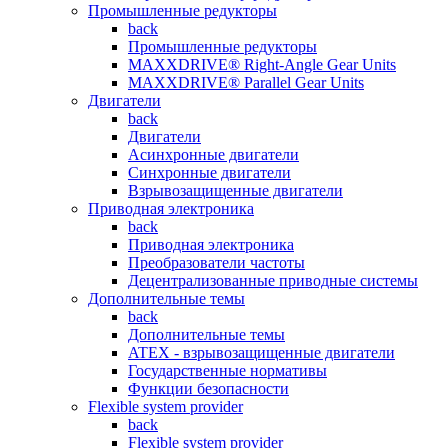
Промышленные редукторы
back
Промышленные редукторы
MAXXDRIVE® Right-Angle Gear Units
MAXXDRIVE® Parallel Gear Units
Двигатели
back
Двигатели
Асинхронные двигатели
Синхронные двигатели
Взрывозащищенные двигатели
Приводная электроника
back
Приводная электроника
Преобразователи частоты
Децентрализованные приводные системы
Дополнительные темы
back
Дополнительные темы
ATEX - взрывозащищенные двигатели
Государственные нормативы
Функции безопасности
Flexible system provider
back
Flexible system provider