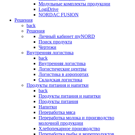
Модульные комплекты продукции
LogiDrive
NORDAC FUSION
Решения
back
Решения
Личный кабинет myNORD
Поиск продукта
Чертежи
Внутренняя логистика
back
Внутренняя логистика
Логистические центры
Логистика в аэропортах
Складская логистика
Продукты питания и напитки
back
Продукты питания и напитки
Продукты питания
Напитки
Переработка мяса
Переработка молока и производство
молочной продукции
Хлебопекарное производство
Переработка рыбы и морепродуктов