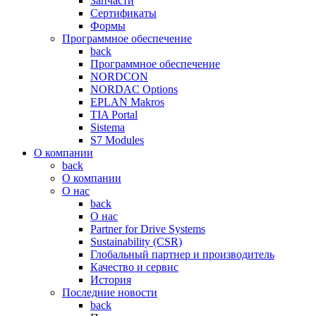
Запчасти
Сертификаты
Формы
Программное обеспечение
back
Программное обеспечение
NORDCON
NORDAC Options
EPLAN Makros
TIA Portal
Sistema
S7 Modules
О компании
back
О компании
О нас
back
О нас
Partner for Drive Systems
Sustainability (CSR)
Глобальный партнер и производитель
Качество и сервис
История
Последние новости
back