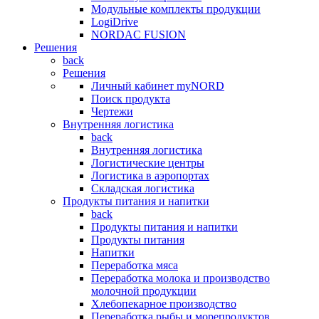
Модульные комплекты продукции
LogiDrive
NORDAC FUSION
Решения
back
Решения
Личный кабинет myNORD
Поиск продукта
Чертежи
Внутренняя логистика
back
Внутренняя логистика
Логистические центры
Логистика в аэропортах
Складская логистика
Продукты питания и напитки
back
Продукты питания и напитки
Продукты питания
Напитки
Переработка мяса
Переработка молока и производство
молочной продукции
Хлебопекарное производство
Переработка рыбы и морепродуктов