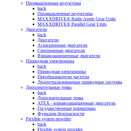
Промышленные редукторы
back
Промышленные редукторы
MAXXDRIVE® Right-Angle Gear Units
MAXXDRIVE® Parallel Gear Units
Двигатели
back
Двигатели
Асинхронные двигатели
Синхронные двигатели
Взрывозащищенные двигатели
Приводная электроника
back
Приводная электроника
Преобразователи частоты
Децентрализованные приводные системы
Дополнительные темы
back
Дополнительные темы
ATEX - взрывозащищенные двигатели
Государственные нормативы
Функции безопасности
Flexible system provider
back
Flexible system provider