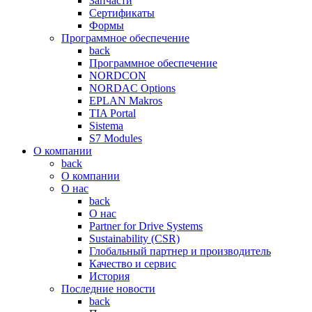
Запчасти
Сертификаты
Формы
Программное обеспечение
back
Программное обеспечение
NORDCON
NORDAC Options
EPLAN Makros
TIA Portal
Sistema
S7 Modules
О компании
back
О компании
О нас
back
О нас
Partner for Drive Systems
Sustainability (CSR)
Глобальный партнер и производитель
Качество и сервис
История
Последние новости
back