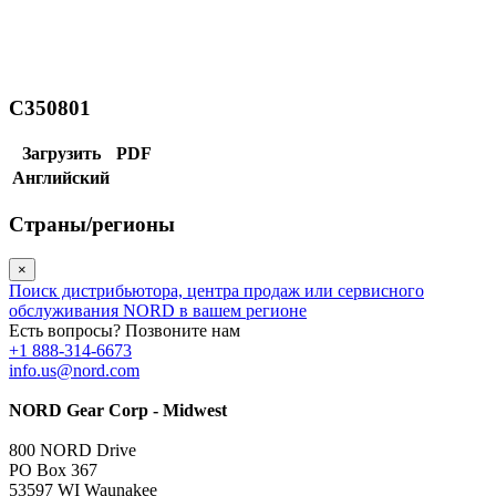
C350801
Загрузить
PDF
Английский
Страны/регионы
×
Поиск дистрибьютора, центра продаж или сервисного
обслуживания NORD в вашем регионе
Есть вопросы? Позвоните нам
+1 888-314-6673
info.us@nord.com
NORD Gear Corp - Midwest
800 NORD Drive
PO Box 367
53597 WI Waunakee