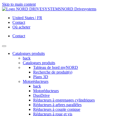
Skip to main content
NORD Drivesystems
United States | FR
Contact
Où acheter
Contact
Catalogues produits
back
Catalogues produits
Tableau de bord myNORD
Recherche de produit(s)
Plans 3D
Motoréducteurs
back
Motoréducteurs
DuoDrive
Réducteurs à engrenages cylindriques
Réducteurs à arbres parallèles
Réducteurs à couple conique
Réducteurs à roue et vis