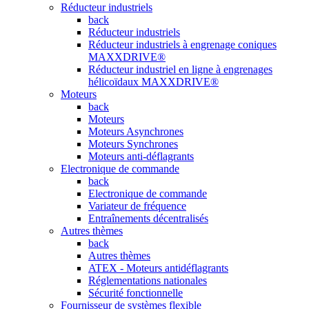
Réducteur industriels
back
Réducteur industriels
Réducteur industriels à engrenage coniques
MAXXDRIVE®
Réducteur industriel en ligne à engrenages
hélicoïdaux MAXXDRIVE®
Moteurs
back
Moteurs
Moteurs Asynchrones
Moteurs Synchrones
Moteurs anti-déflagrants
Electronique de commande
back
Electronique de commande
Variateur de fréquence
Entraînements décentralisés
Autres thèmes
back
Autres thèmes
ATEX - Moteurs antidéflagrants
Réglementations nationales
Sécurité fonctionnelle
Fournisseur de systèmes flexible