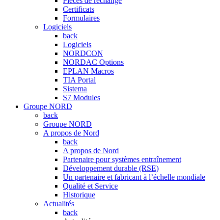
Pièces de rechange
Certificats
Formulaires
Logiciels
back
Logiciels
NORDCON
NORDAC Options
EPLAN Macros
TIA Portal
Sistema
S7 Modules
Groupe NORD
back
Groupe NORD
A propos de Nord
back
A propos de Nord
Partenaire pour systèmes entraînement
Développement durable (RSE)
Un partenaire et fabricant à l’échelle mondiale
Qualité et Service
Historique
Actualités
back