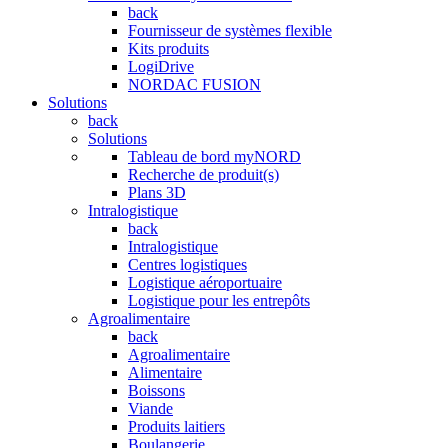
back
Fournisseur de systèmes flexible
Kits produits
LogiDrive
NORDAC FUSION
Solutions
back
Solutions
Tableau de bord myNORD
Recherche de produit(s)
Plans 3D
Intralogistique
back
Intralogistique
Centres logistiques
Logistique aéroportuaire
Logistique pour les entrepôts
Agroalimentaire
back
Agroalimentaire
Alimentaire
Boissons
Viande
Produits laitiers
Boulangerie