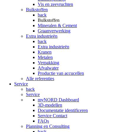
Vis en zeevruchten
Bulkstoffen
back
Bulkstoffen
Mineralen & Cement
Graanverwerking
Extra industrieën
back
Extra industrieën
Kranen
Metalen
Verpakking
Afvalwater
Productie van accucellen
Alle referenties
Service
back
Service
myNORD Dashboard
3D-modellen
Documentatie identificeren
Service Contact
FAQs
Planning en Consulting
back