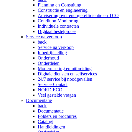
Planning en Consulting
Constructie en engineering
Advisering over energie-efficiëntie en TCO
Condition Monitoring
Individuele contracten
Digitaal bestelproces
Service na verkoop
back
Service na verkoop
Inbedrijfstelling
Onderhoud
Onderdelen
Modernisering en uitbreiding
Digitale diensten en selfservices
24/7 service bij noodgevallen
Service-Contact
NORD ECO
Veel gestelde vragen
Documentatie
back
Documentatie
Folders en brochures
Catalogi
Handleidingen