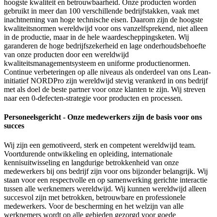
hoogste kwaliteit en betrouwbaarheid. Onze producten worden
gebruikt in meer dan 100 verschillende bedrijfstakken, vaak met
inachtneming van hoge technische eisen. Daarom zijn de hoogste
kwaliteitsnormen wereldwijd voor ons vanzelfsprekend, niet alleen
in de productie, maar in de hele waardescheppingsketen. Wij
garanderen de hoge bedrijfszekerheid en lage onderhoudsbehoefte
van onze producten door een wereldwijd
kwaliteitsmanagementsysteem en uniforme productienormen.
Continue verbeteringen op alle niveaus als onderdeel van ons Lean-
initiatief NORDPro zijn wereldwijd stevig verankerd in ons bedrijf
met als doel de beste partner voor onze klanten te zijn. Wij streven
naar een 0-defecten-strategie voor producten en processen.
Personeelsgericht - Onze medewerkers zijn de basis voor ons
succes
Wij zijn een gemotiveerd, sterk en competent wereldwijd team.
Voortdurende ontwikkeling en opleiding, internationale
kennisuitwisseling en langdurige betrokkenheid van onze
medewerkers bij ons bedrijf zijn voor ons bijzonder belangrijk. Wij
staan voor een respectvolle en op samenwerking gerichte interactie
tussen alle werknemers wereldwijd. Wij kunnen wereldwijd alleen
succesvol zijn met betrokken, betrouwbare en professionele
medewerkers. Voor de bescherming en het welzijn van alle
werknemers wordt op alle gebieden gezorgd voor goede