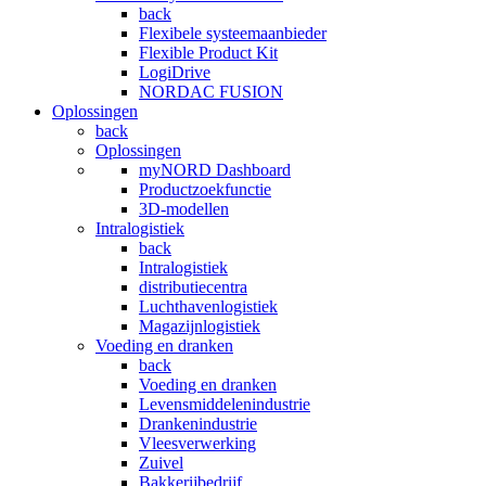
back
Flexibele systeemaanbieder
Flexible Product Kit
LogiDrive
NORDAC FUSION
Oplossingen
back
Oplossingen
myNORD Dashboard
Productzoekfunctie
3D-modellen
Intralogistiek
back
Intralogistiek
distributiecentra
Luchthavenlogistiek
Magazijnlogistiek
Voeding en dranken
back
Voeding en dranken
Levensmiddelenindustrie
Drankenindustrie
Vleesverwerking
Zuivel
Bakkerijbedrijf