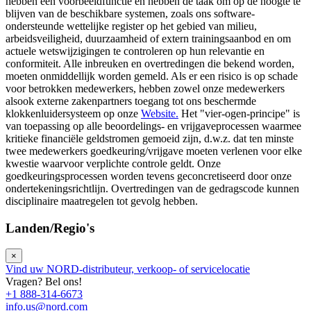
hebben een voorbeeldfunctie en hebben de taak om op de hoogte te
blijven van de beschikbare systemen, zoals ons software-
ondersteunde wettelijke register op het gebied van milieu,
arbeidsveiligheid, duurzaamheid of extern trainingsaanbod en om
actuele wetswijzigingen te controleren op hun relevantie en
conformiteit. Alle inbreuken en overtredingen die bekend worden,
moeten onmiddellijk worden gemeld. Als er een risico is op schade
voor betrokken medewerkers, hebben zowel onze medewerkers
alsook externe zakenpartners toegang tot ons beschermde
klokkenluidersysteem op onze
Website.
Het "vier-ogen-principe" is
van toepassing op alle beoordelings- en vrijgaveprocessen waarmee
kritieke financiële geldstromen gemoeid zijn, d.w.z. dat ten minste
twee medewerkers goedkeuring/vrijgave moeten verlenen voor elke
kwestie waarvoor verplichte controle geldt. Onze
goedkeuringsprocessen worden tevens geconcretiseerd door onze
ondertekeningsrichtlijn. Overtredingen van de gedragscode kunnen
disciplinaire maatregelen tot gevolg hebben.
Landen/Regio's
×
Vind uw NORD-distributeur, verkoop- of servicelocatie
Vragen? Bel ons!
+1 888-314-6673
info.us@nord.com