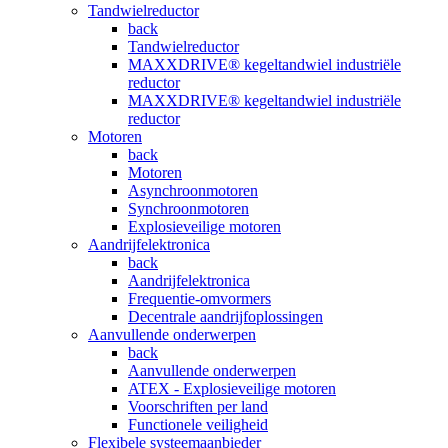
Tandwielreductor
back
Tandwielreductor
MAXXDRIVE® kegeltandwiel industriële
reductor
MAXXDRIVE® kegeltandwiel industriële
reductor
Motoren
back
Motoren
Asynchroonmotoren
Synchroonmotoren
Explosieveilige motoren
Aandrijfelektronica
back
Aandrijfelektronica
Frequentie-omvormers
Decentrale aandrijfoplossingen
Aanvullende onderwerpen
back
Aanvullende onderwerpen
ATEX - Explosieveilige motoren
Voorschriften per land
Functionele veiligheid
Flexibele systeemaanbieder