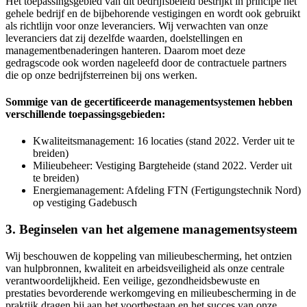
Het toepassingsgebied van dit bedrijfsbeleid bestrijkt in principe het
gehele bedrijf en de bijbehorende vestigingen en wordt ook gebruikt
als richtlijn voor onze leveranciers. Wij verwachten van onze
leveranciers dat zij dezelfde waarden, doelstellingen en
managementbenaderingen hanteren. Daarom moet deze
gedragscode ook worden nageleefd door de contractuele partners
die op onze bedrijfsterreinen bij ons werken.
Sommige van de gecertificeerde managementsystemen hebben
verschillende toepassingsgebieden:
Kwaliteitsmanagement: 16 locaties (stand 2022. Verder uit te
breiden)
Milieubeheer: Vestiging Bargteheide (stand 2022. Verder uit
te breiden)
Energiemanagement: Afdeling FTN (Fertigungstechnik Nord)
op vestiging Gadebusch
3. Beginselen van het algemene managementsysteem
Wij beschouwen de koppeling van milieubescherming, het ontzien
van hulpbronnen, kwaliteit en arbeidsveiligheid als onze centrale
verantwoordelijkheid. Een veilige, gezondheidsbewuste en
prestaties bevorderende werkomgeving en milieubescherming in de
praktijk dragen bij aan het voortbestaan en het succes van onze