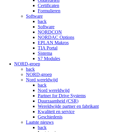
Onderdelen
Certificaten
Formulieren
Software
back
Software
NORDCON
NORDAC Options
EPLAN Makros
TIA Portal
Sistema
S7 Modules
NORD-groep
back
NORD-groep
Nord wereldwijd
back
Nord wereldwijd
Partner for Drive Systems
Duurzaamheid (CSR)
Wereldwijde partner en fabrikant
Kwaliteit en service
Geschiedenis
Laatste nieuws
back