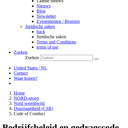
Laatste nieuws
Nieuws
Blog
Newsletter
Evenementen / Beurzen
Juridische zaken
back
Juridische zaken
Terms and Conditions
terms of use
Zoeken
Zoeken
United States | NL
Contact
Waar kopen?
Home
NORD-groep
Nord wereldwijd
Duurzaamheid (CSR)
Code of Conduct
Bedrijfsbeleid en gedragscode