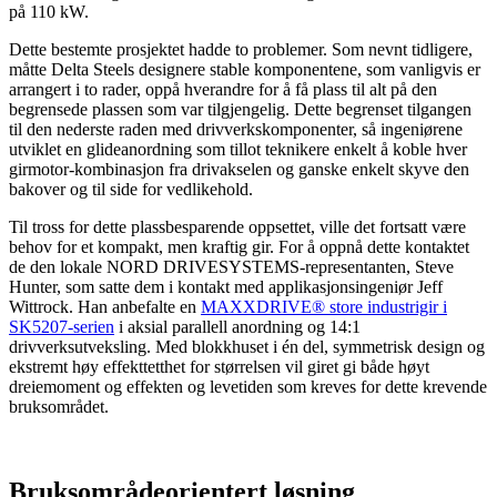
på 110 kW.
Dette bestemte prosjektet hadde to problemer. Som nevnt tidligere,
måtte Delta Steels designere stable komponentene, som vanligvis er
arrangert i to rader, oppå hverandre for å få plass til alt på den
begrensede plassen som var tilgjengelig. Dette begrenset tilgangen
til den nederste raden med drivverkskomponenter, så ingeniørene
utviklet en glideanordning som tillot teknikere enkelt å koble hver
girmotor-kombinasjon fra drivakselen og ganske enkelt skyve den
bakover og til side for vedlikehold.
Til tross for dette plassbesparende oppsettet, ville det fortsatt være
behov for et kompakt, men kraftig gir. For å oppnå dette kontaktet
de den lokale NORD DRIVESYSTEMS-representanten, Steve
Hunter, som satte dem i kontakt med applikasjonsingeniør Jeff
Wittrock. Han anbefalte en
MAXXDRIVE® store industrigir i
SK5207-serien
i aksial parallell anordning og 14:1
drivverksutveksling. Med blokkhuset i én del, symmetrisk design og
ekstremt høy effekttetthet for størrelsen vil giret gi både høyt
dreiemoment og effekten og levetiden som kreves for dette krevende
bruksområdet.
Bruksområdeorientert løsning