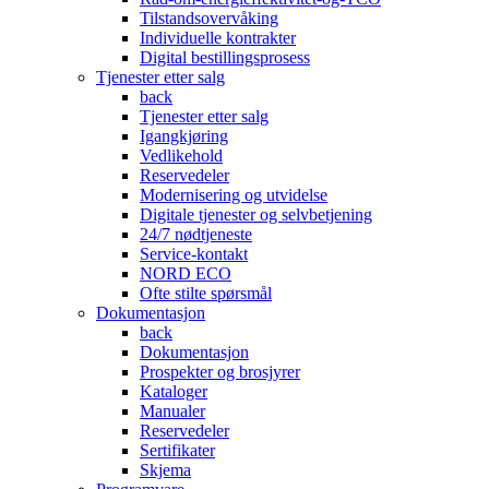
Tilstandsovervåking
Individuelle kontrakter
Digital bestillingsprosess
Tjenester etter salg
back
Tjenester etter salg
Igangkjøring
Vedlikehold
Reservedeler
Modernisering og utvidelse
Digitale tjenester og selvbetjening
24/7 nødtjeneste
Service-kontakt
NORD ECO
Ofte stilte spørsmål
Dokumentasjon
back
Dokumentasjon
Prospekter og brosjyrer
Kataloger
Manualer
Reservedeler
Sertifikater
Skjema