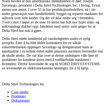
Noen hevder at den amerikanske stålindustrien er død. Joseph
Savariego, president i Delta Steel Technologies Inc. i Irving, Texas
mener noe annet. I over 55 år har produksjonsbedriften, nå i sin
andre generasjon som familiebedrift, bygget og reparert maskiner for
stålverk over hele landet. Og det vil ikke endre seg i fremtiden.
Tvert i mot: I løpet av de siste 10 årene har helt nye typer mini- og
mikroanlegg dukket opp; fabrikker med utstyr som sørger for at
Delta Steel har nok å gjøre.
Delta Steel møtte imidlertid på vanskeligheter under et nylig
prosjekt. Etter å ha blitt tildelt kontrakten for en såkalt
valserettemaskin oppdaget Savariego og designteamet hans at
tannhjulene i en kritisk enhet måtte plasseres nærmere hverandre enn
de skulle ønske. De var klar over at denne ordningen ville føre til
problemer for kundene deres med å vedlikeholde maskinen i
fremtiden. Derfor henvendte de seg til NORD DRIVESYSTEMS,
en leverandør av elektromekaniske løsninger, for å få hjelp.
Delta Steel Technologies Inc.
Case-studie
Produkter
Dokumenter