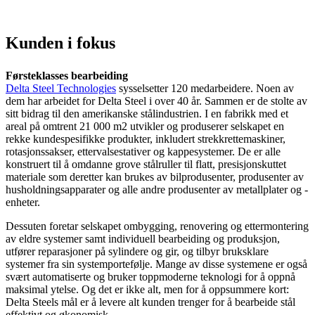
Kunden i fokus
Førsteklasses bearbeiding
Delta Steel Technologies
sysselsetter 120 medarbeidere. Noen av
dem har arbeidet for Delta Steel i over 40 år. Sammen er de stolte av
sitt bidrag til den amerikanske stålindustrien. I en fabrikk med et
areal på omtrent 21 000 m2 utvikler og produserer selskapet en
rekke kundespesifikke produkter, inkludert strekkrettemaskiner,
rotasjonssakser, ettervalsestativer og kappesystemer. De er alle
konstruert til å omdanne grove stålruller til flatt, presisjonskuttet
materiale som deretter kan brukes av bilprodusenter, produsenter av
husholdningsapparater og alle andre produsenter av metallplater og -
enheter.
Dessuten foretar selskapet ombygging, renovering og ettermontering
av eldre systemer samt individuell bearbeiding og produksjon,
utfører reparasjoner på sylindere og gir, og tilbyr bruksklare
systemer fra sin systemportefølje. Mange av disse systemene er også
svært automatiserte og bruker toppmoderne teknologi for å oppnå
maksimal ytelse. Og det er ikke alt, men for å oppsummere kort:
Delta Steels mål er å levere alt kunden trenger for å bearbeide stål
effektivt og økonomisk.