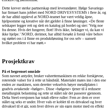
Dette krever sterke partnerskap med leverandører. Ifølge Savariego
har firmaet hans jobbet med NORD DRIVESYSTEMS i flere år, og
de har alltid opplevd at NORD-teamet har vært veldig åpne,
hjelpsomme og kreative når det gjelder å finne løsninger. «De fleste
selskaper legger rett og slett en katalog på bordet og sier: 'Velg noe
fra denne. Hvis det fungerer, flott! Hvis ikke, beklager vi, da kan vi
ikke hjelpe.’ NORD, derimot, har alltid forsøkt å forstå våre behov
og støttet oss i å finne en produktløsning for oss selv – uansett
hvilket problem vi har møtt.»
Prosjektkrav
På et begrenset område
Som navnet antyder, bruker valsrettemaskinen en rekke forskjøvne,
roterende valser for å rette ut båndstål. Materialet mates inn i den ene
enden av maskinen, som deretter vekselvis bøyer metallplaten i
gradvis avtakende «bølger». Disse «bølgene» tjener til å redusere
metallurgisk belastning og rette ut stålet når det passerer gjennom.
Delta Steel-versjonen har totalt elleve ruller: Fem av dem er over
stålet og seks er under. Hver vals er koblet til en drivaksel og hver
drivaksel til et gir, som hver drives av sin egen motor med en effekt