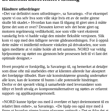
Håndtere utfordringer
«Det var definitivt noen utfordringer», sa Savariego. «For eksempel
spurte vi oss selv hva som ville skje hvis ett av de nedre girene
skulle bli skadet.» Hvordan kan man få tilgang til giret uten å måtte
fjerne det som er over? Dessuten krever selv det beste giret og
motoren regelmessig vedlikehold, noe som ville vært ekstremt
vanskelig hvis vi hadde valgt den mindre fleksible versjonen. Slik
kom vi opp med den tidligere nevnte glideanordningen. For å oppnå
dette måtte vi imidlertid redusere vinkelen på drivakselen, noe som
igjen medførte at vi måtte holde alt tett sammen. NORD var veldig
hjelpsomme og støttet oss gjennom hele prosessen helt til vi fant det
optimale designet.»
Hvert prosjekt er forskjellig, la Savariego til, og bemerket at detaljer
som disse ofte må utarbeides etter at klienten allerede har akseptert
det foreløpige tilbudet. Bare når konstruktørene grundig undersøker
alle krav, kan de komme til bunns i alle potensielle hindringer.
Derfor er det spesielt viktig å samarbeide med leverandører som
tilbyr et bredt utvalg av komponentalternativer og støttes av erfarent
support- og applikasjonspersonell.
«NORD kunne hjelpe oss med å overføre et høyt dreiemoment til en
relativt liten enhet», sa Savariego. «De hjalp oss også mye med å
finne ut hvordan girene kunne plasseres optimalt.» Det er ikke det at