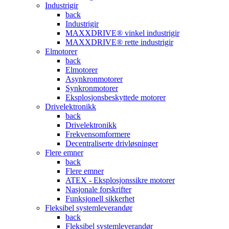
Industrigir
back
Industrigir
MAXXDRIVE® vinkel industrigir
MAXXDRIVE® rette industrigir
Elmotorer
back
Elmotorer
Asynkronmotorer
Synkronmotorer
Eksplosjonsbeskyttede motorer
Drivelektronikk
back
Drivelektronikk
Frekvensomformere
Decentraliserte drivløsninger
Flere emner
back
Flere emner
ATEX - Eksplosjonssikre motorer
Nasjonale forskrifter
Funksjonell sikkerhet
Fleksibel systemleverandør
back
Fleksibel systemleverandør