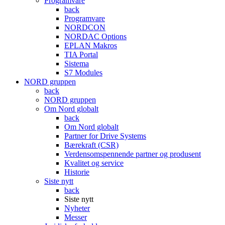
Programvare
back
Programvare
NORDCON
NORDAC Options
EPLAN Makros
TIA Portal
Sistema
S7 Modules
NORD gruppen
back
NORD gruppen
Om Nord globalt
back
Om Nord globalt
Partner for Drive Systems
Bærekraft (CSR)
Verdensomspennende partner og produsent
Kvalitet og service
Historie
Siste nytt
back
Siste nytt
Nyheter
Messer