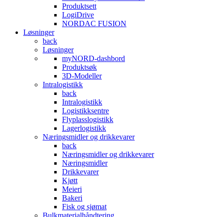
Produktsett
LogiDrive
NORDAC FUSION
Løsninger
back
Løsninger
myNORD-dashbord
Produktsøk
3D-Modeller
Intralogistikk
back
Intralogistikk
Logistikksentre
Flyplasslogistikk
Lagerlogistikk
Næringsmidler og drikkevarer
back
Næringsmidler og drikkevarer
Næringsmidler
Drikkevarer
Kjøtt
Meieri
Bakeri
Fisk og sjømat
Bulkmaterialhåndtering