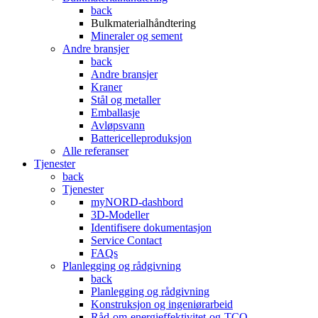
back
Bulkmaterialhåndtering
Mineraler og sement
Andre bransjer
back
Andre bransjer
Kraner
Stål og metaller
Emballasje
Avløpsvann
Battericelleproduksjon
Alle referanser
Tjenester
back
Tjenester
myNORD-dashbord
3D-Modeller
Identifisere dokumentasjon
Service Contact
FAQs
Planlegging og rådgivning
back
Planlegging og rådgivning
Konstruksjon og ingeniørarbeid
Råd-om-energieffektivitet-og-TCO