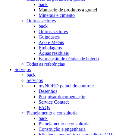
back
Manuseio de produtos a granel
Minerais e cimento
Outros sectores
back
Outros sectores
Guindastes
Aço e Metais
Embalagens
Águas residuais
Fabricação de células de bateria
Todas as referências
Serviços
back
Serviços
myNORD painel de controle
Desenhos
Pesquisar documentação
Service Contact
FAQs
Planejamento e consultoria
back
Planejamento e consultoria
Construção e engenharia
Eficiência energética e consultoria CTP