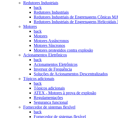
Redutores Industriais
back
Redutores Industriais
Redutores Industriais de Engrenagens Cônica
Redutores Industriais de Engrenagens Helicoi
Motores
back
Motores
Motores Assíncronos
Motores Síncronos
Motores protegidos contra explosão
Acionamentos Eletrônicos
back
Acionamentos Eletrônicos
Inversor de Frequência
Soluções de Acionamentos Descentralizados
Tópicos adicionais
back
Tópicos adicionais
ATEX - Motores à prova de explosão
Regulamentações
Segurança funcional
Fornecedor de sistemas flexível
back
Fornecedor de sistemas flexível