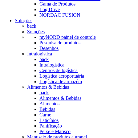
Gama de Produtos
LogiDrive
NORDAC FUSION
Soluções
back
Soluções
myNORD painel de controle
Pesquisa de produtos
Desenhos
Intralogística
back
Intralogística
Centros de logística
Logística aeroportuária
Logística de armazém
Alimentos & Bebidas
back
Alimentos & Bebidas
Alimentos
Bebidas
Carne
Laticínios
Panificação
Peixe e Marisco
Manuseio de produtos a granel