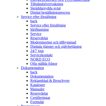
Tillståndsövervakning
Skräddarsydda avtal
Digital beställningsprocess
Service efter försäljning
back
Service efter försäljning
Idrifttagning
Service
Reservdelar
Modernisering och tillbyggnad
Digitala tjänster och självbetjäning
24/7 jour
Servicekontakt
NORD ECO
Ofta ställda frågor
Dokumentation
back
Dokumentation
Reklamblad & Broschyrer
Kataloger
Manualer
Reservdelar
Certifieringar
Formulär