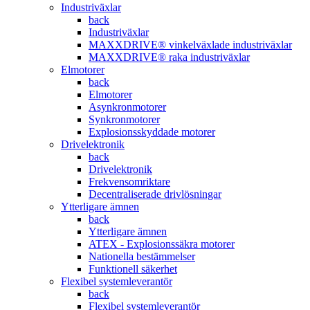
Industriväxlar
back
Industriväxlar
MAXXDRIVE® vinkelväxlade industriväxlar
MAXXDRIVE® raka industriväxlar
Elmotorer
back
Elmotorer
Asynkronmotorer
Synkronmotorer
Explosionsskyddade motorer
Drivelektronik
back
Drivelektronik
Frekvensomriktare
Decentraliserade drivlösningar
Ytterligare ämnen
back
Ytterligare ämnen
ATEX - Explosionssäkra motorer
Nationella bestämmelser
Funktionell säkerhet
Flexibel systemleverantör
back
Flexibel systemleverantör