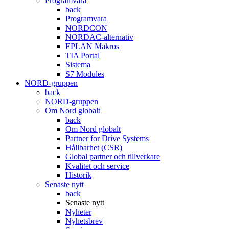
Programvara
back
Programvara
NORDCON
NORDAC-alternativ
EPLAN Makros
TIA Portal
Sistema
S7 Modules
NORD-gruppen
back
NORD-gruppen
Om Nord globalt
back
Om Nord globalt
Partner for Drive Systems
Hållbarhet (CSR)
Global partner och tillverkare
Kvalitet och service
Historik
Senaste nytt
back
Senaste nytt
Nyheter
Nyhetsbrev