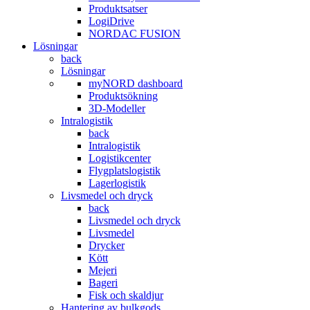
Produktsatser
LogiDrive
NORDAC FUSION
Lösningar
back
Lösningar
myNORD dashboard
Produktsökning
3D-Modeller
Intralogistik
back
Intralogistik
Logistikcenter
Flygplatslogistik
Lagerlogistik
Livsmedel och dryck
back
Livsmedel och dryck
Livsmedel
Drycker
Kött
Mejeri
Bageri
Fisk och skaldjur
Hantering av bulkgods