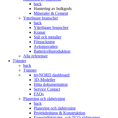
back
Hantering av bulkgods
Mineraler & Cement
Ytterligare branscher
back
Ytterligare branscher
Kranar
Stål och metaller
Förpackning
Avloppsvatten
Battericellsproduktion
Alla referenser
Tjänster
back
Tjänster
myNORD dashboard
3D-Modeller
Hitta dokumentation
Service Contact
FAQs
Planering och rådgivning
back
Planering och rådgivning
Projektledning & Konstruktion
Energieffektivitet- och TCO-rådgivning