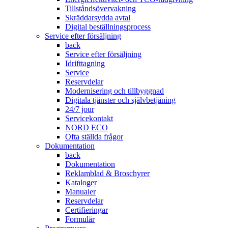
Tillståndsövervakning
Skräddarsydda avtal
Digital beställningsprocess
Service efter försäljning
back
Service efter försäljning
Idrifttagning
Service
Reservdelar
Modernisering och tillbyggnad
Digitala tjänster och självbetjäning
24/7 jour
Servicekontakt
NORD ECO
Ofta ställda frågor
Dokumentation
back
Dokumentation
Reklamblad & Broschyrer
Kataloger
Manualer
Reservdelar
Certifieringar
Formulär