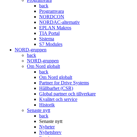
Programvara
back
Programvara
NORDCON
NORDAC-alternativ
EPLAN Makros
TIA Portal
Sistema
S7 Modules
NORD-gruppen
back
NORD-gruppen
Om Nord globalt
back
Om Nord globalt
Partner for Drive Systems
Hållbarhet (CSR)
Global partner och tillverkare
Kvalitet och service
Historik
Senaste nytt
back
Senaste nytt
Nyheter
Nyhetsbrev