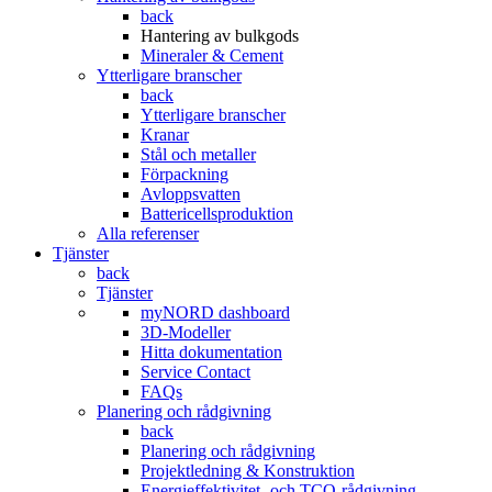
back
Hantering av bulkgods
Mineraler & Cement
Ytterligare branscher
back
Ytterligare branscher
Kranar
Stål och metaller
Förpackning
Avloppsvatten
Battericellsproduktion
Alla referenser
Tjänster
back
Tjänster
myNORD dashboard
3D-Modeller
Hitta dokumentation
Service Contact
FAQs
Planering och rådgivning
back
Planering och rådgivning
Projektledning & Konstruktion
Energieffektivitet- och TCO-rådgivning