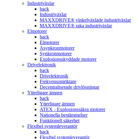
Industriväxlar
back
Industriväxlar
MAXXDRIVE® vinkelväxlade industriväxlar
MAXXDRIVE® raka industriväxlar
Elmotorer
back
Elmotorer
Asynkronmotorer
Synkronmotorer
Explosionsskyddade motorer
Drivelektronik
back
Drivelektronik
Frekvensomriktare
Decentraliserade drivlösningar
Ytterligare ämnen
back
Ytterligare ämnen
ATEX - Explosionssäkra motorer
Nationella bestämmelser
Funktionell säkerhet
Flexibel systemleverantör
back
Flexibel systemleverantör