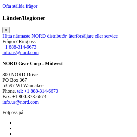
Ofta ställda frågor
Länder/Regioner
×
Hitta närmaste NORD distributör, återförsäljare eller service
Frågor? Ring oss
+1 888-314-6673
info.us@nord.com
NORD Gear Corp - Midwest
800 NORD Drive
PO Box 367
53597 WI Waunakee
Phone.
tel: +1 888-314-6673
Fax. +1 800-373-6673
info.us@nord.com
Följ oss på