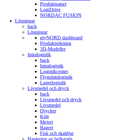
Produktsatser
LogiDrive
NORDAC FUSION
Lösningar
back
Lösningar
myNORD dashboard
Produktsökning
3D-Modeller
Intralogistik
back
Intralogistik
Logistikcenter
Flygplatslogistik
Lagerlogistik
Livsmedel och dryck
back
Livsmedel och dryck
Livsmedel
Drycker
Kött
Mejeri
Bageri
Fisk och skaldjur
Hantering av bulkgods