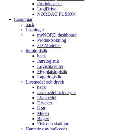
Produktsatser
LogiDrive
NORDAC FUSION
Lösningar
back
Lösningar
myNORD dashboard
Produktsökning
3D-Modeller
Intralogistik
back
Intralogistik
Logistikcenter
Flygplatslogistik
Lagerlogistik
Livsmedel och dryck
back
Livsmedel och dryck
Livsmedel
Drycker
Kött
Mejeri
Bageri
Fisk och skaldjur
Hantering av bulkgods