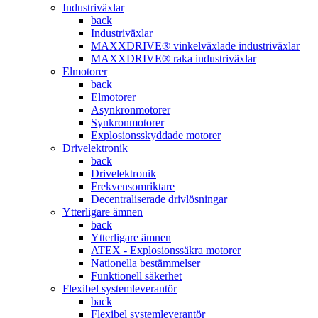
Industriväxlar
back
Industriväxlar
MAXXDRIVE® vinkelväxlade industriväxlar
MAXXDRIVE® raka industriväxlar
Elmotorer
back
Elmotorer
Asynkronmotorer
Synkronmotorer
Explosionsskyddade motorer
Drivelektronik
back
Drivelektronik
Frekvensomriktare
Decentraliserade drivlösningar
Ytterligare ämnen
back
Ytterligare ämnen
ATEX - Explosionssäkra motorer
Nationella bestämmelser
Funktionell säkerhet
Flexibel systemleverantör
back
Flexibel systemleverantör