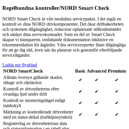
Regelbundna kontroller/NORD Smart Check
NORD Smart Check är vårt modulära servicepaket. I det ingår en
kontroll av dina NORD drivkomponenter. Det ökar driftsäkerheten
och systemets tillgänglighet, reducerar oplanerade stilleståndstider
och sänker dina servicekostnader. Som en del av Smart Check
skapar vi transparent, omfattande dokumentation inklusive en
rekommendation för åtgärder. Våra serviceexperter finns tillgängliga
för att ge dig råd, även när du planerar och genomför efterföljande
serviceåtgärder.
Ladda ner flygblad
NORD SmartCheck
Basic
Advanced
Premium
Allmän översyn gällande skador,
✔
✔
✔
slitage och oljeläckor.
Kontroll av drivenheterna efter
✔
✔
✔
ovanliga ljud under drift
Kontroll av monteringsläget enligt
✔
✔
✔
märkskylt
Märkning av kontrollerade drivenheter
✔
✔
✔
med en status-dekal (trafikljussymbol)
Registrering av drivenheternas data
och statusinformation i en tabell plus