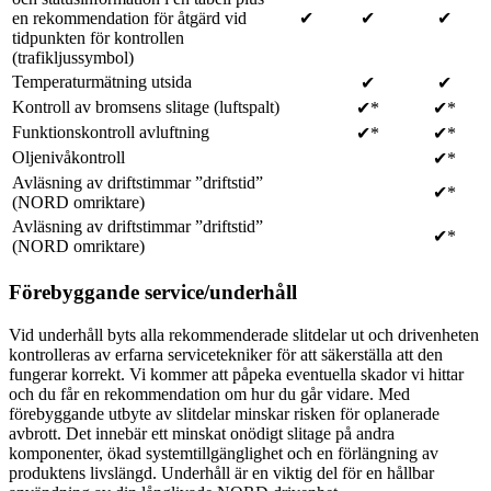
en rekommendation för åtgärd vid
✔
✔
✔
tidpunkten för kontrollen
(trafikljussymbol)
Temperaturmätning utsida
✔
✔
Kontroll av bromsens slitage (luftspalt)
✔*
✔*
Funktionskontroll avluftning
✔*
✔*
Oljenivåkontroll
✔*
Avläsning av driftstimmar ”driftstid”
✔*
(NORD omriktare)
Avläsning av driftstimmar ”driftstid”
✔*
(NORD omriktare)
Förebyggande service/underhåll
Vid underhåll byts alla rekommenderade slitdelar ut och drivenheten
kontrolleras av erfarna servicetekniker för att säkerställa att den
fungerar korrekt. Vi kommer att påpeka eventuella skador vi hittar
och du får en rekommendation om hur du går vidare. Med
förebyggande utbyte av slitdelar minskar risken för oplanerade
avbrott. Det innebär ett minskat onödigt slitage på andra
komponenter, ökad systemtillgänglighet och en förlängning av
produktens livslängd. Underhåll är en viktig del för en hållbar