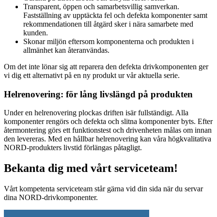
Transparent, öppen och samarbetsvillig samverkan.
Fastställning av upptäckta fel och defekta komponenter samt
rekommendationen till åtgärd sker i nära samarbete med
kunden.
Skonar miljön eftersom komponenterna och produkten i
allmänhet kan återanvändas.
Om det inte lönar sig att reparera den defekta drivkomponenten ger
vi dig ett alternativt på en ny produkt ur vår aktuella serie.
Helrenovering: för lång livslängd på produkten
Under en helrenovering plockas driften isär fullständigt. Alla
komponenter rengörs och defekta och slitna komponenter byts. Efter
återmontering görs ett funktionstest och drivenheten målas om innan
den levereras. Med en hållbar helrenovering kan våra högkvalitativa
NORD-produkters livstid förlängas påtagligt.
Bekanta dig med vårt serviceteam!
Vårt kompetenta serviceteam står gärna vid din sida när du servar
dina NORD-drivkomponenter.