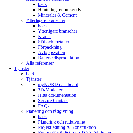
back
Hantering av bulkgods
Mineraler & Cement
Ytterligare branscher
back
Ytterligare branscher
Kranar
Stål och metaller
Förpackning
Avloppsvatten
Battericellsproduktion
Alla referenser
Tjänster
back
Tjänster
myNORD dashboard
3D-Modeller
Hitta dokumentation
Service Contact
FAQs
Planering och rådgivning
back
Planering och rådgivning
Projektledning & Konstruktion
Energieffektivitet- och TCO-rådgivning