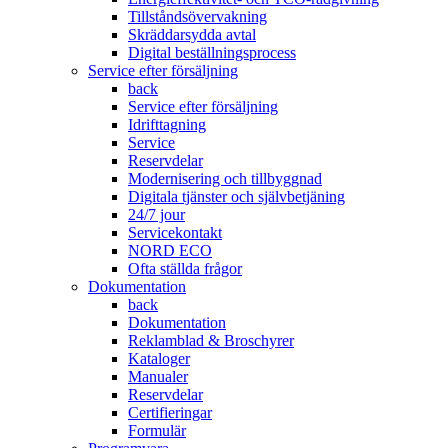
Tillståndsövervakning
Skräddarsydda avtal
Digital beställningsprocess
Service efter försäljning
back
Service efter försäljning
Idrifttagning
Service
Reservdelar
Modernisering och tillbyggnad
Digitala tjänster och självbetjäning
24/7 jour
Servicekontakt
NORD ECO
Ofta ställda frågor
Dokumentation
back
Dokumentation
Reklamblad & Broschyrer
Kataloger
Manualer
Reservdelar
Certifieringar
Formulär