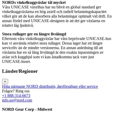
NORDs vinkelkuggväxlar tål mycket
Våra UNICASE växelhus har nu blivit en global standard ger
vinkelkuggväxlarna en hög axiell och radiell belastningskapacitet
vilket gör att de kan absorbera alla belastningar optimalt vid drift. En
annan fördel med UNICASE-designen är att det ger växlarna en
relativt låg ljudnivå.
Stora rullager ger en längre livslängd
Eftersom våra vinkelkuggväxlar har våra beprövade UNICASE-hus
kan vi använda relativt stora rullager. Dessa lager har ett längre
serviceliv än de mindre versionerna. En annan anledning till att
växlarna har en så lång livslängd är den exakta inpassningen av
axlar och kugghjul som vi kan åstadkomma tack vare just
UNICASE-huset.
Länder/Regioner
×
Hitta närmaste NORD distributör, återförsäljare eller service
Frågor? Ring oss
+1 888-314-6673
info.us@nord.com
NORD Gear Corp - Midwest