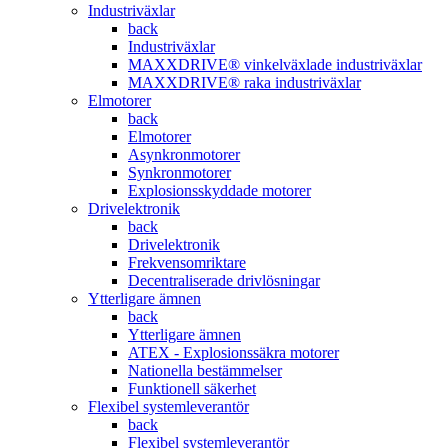
Industriväxlar
back
Industriväxlar
MAXXDRIVE® vinkelväxlade industriväxlar
MAXXDRIVE® raka industriväxlar
Elmotorer
back
Elmotorer
Asynkronmotorer
Synkronmotorer
Explosionsskyddade motorer
Drivelektronik
back
Drivelektronik
Frekvensomriktare
Decentraliserade drivlösningar
Ytterligare ämnen
back
Ytterligare ämnen
ATEX - Explosionssäkra motorer
Nationella bestämmelser
Funktionell säkerhet
Flexibel systemleverantör
back
Flexibel systemleverantör