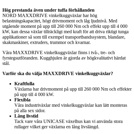
Hög prestanda även under tuffa förhållanden
NORD MAXXDRIVE vinkelkuggväxlar har hög
belastningskapacitet, högt drivmoment och låg ljudnivå. Med
utgående moment på upp till 260 000 Nm och effekt upp till 4 000
kW, kan dessa växlar tillräckligt med kraft för att driva riktigt tunga
applikationer så som till exempel transportbandssystem, blandare,
skakmaskiner, extruders, trummor och kvarnar.
Våra MAXXDRIVE vinkelkuggväxlar finns i två-, tre- och
fyrstegsutföranden. Kugghjulen är gjorda av högkvalitativt härdat
stål.
Varför ska du välja MAXXDRIVE vinkelkuggväxlar?
Kraftfulla
Växlarna har drivmoment på upp till 260 000 Nm och effekter
på upp till 4 000 kW.
Flexibla
Våra industriväxlar med vinkelkuggväxlar kan lätt monteras
på alla sex sidor.
Lång livstid
Tack vare våra UNICASE växelhus kan vi använda stora
rullager vilket ger växlarna en lång livslängd.