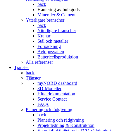
back
Hantering av bulkgods
Mineraler & Cement
Ytterligare branscher
back
Ytterligare branscher
Kranar
Stål och metaller
Förpackning
Avloppsvatten
Battericellsproduktion
Alla referenser
Tjänster
back
Tjänster
myNORD dashboard
3D-Modeller
Hitta dokumentation
Service Contact
FAQs
Planering och rådgivning
back
Planering och rådgivning
Projektledning & Konstruktion
Energieffektivitet- och TCO-rådgivning