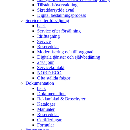
Tillståndsövervakning
Skräddarsydda avtal
Digital beställningsprocess
Service efter försäljning
back
Service efter försäljning
Idrifttagning
Service
Reservdelar
Modernisering och tillbyggnad
Digitala tjänster och självbetjäning
24/7 jour
Servicekontakt
NORD ECO
Ofta ställda frågor
Dokumentation
back
Dokumentation
Reklamblad & Broschyrer
Kataloger
Manualer
Reservdelar
Certifieringar
Formulär