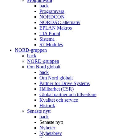
Programvara
back
Programvara
NORDCON
NORDAC-alternativ
EPLAN Makros
TIA Portal
Sistema
S7 Modules
NORD-gruppen
back
NORD-gruppen
Om Nord globalt
back
Om Nord globalt
Partner for Drive Systems
Hållbarhet (CSR)
Global partner och tillverkare
Kvalitet och service
Historik
Senaste nytt
back
Senaste nytt
Nyheter
Nyhetsbrev