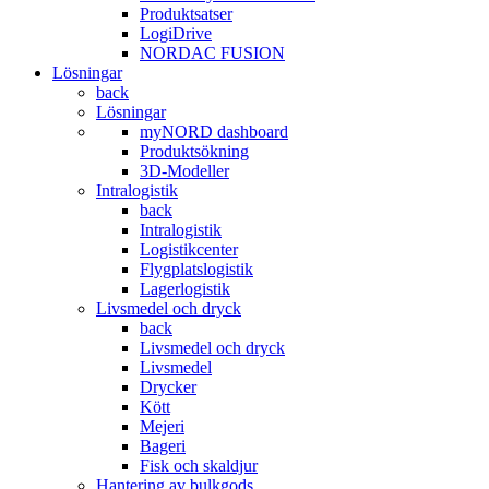
Produktsatser
LogiDrive
NORDAC FUSION
Lösningar
back
Lösningar
myNORD dashboard
Produktsökning
3D-Modeller
Intralogistik
back
Intralogistik
Logistikcenter
Flygplatslogistik
Lagerlogistik
Livsmedel och dryck
back
Livsmedel och dryck
Livsmedel
Drycker
Kött
Mejeri
Bageri
Fisk och skaldjur
Hantering av bulkgods