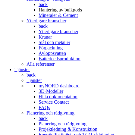
back
Hantering av bulkgods
Mineraler & Cement
Ytterligare branscher
back
Ytterligare branscher
Kranar
Stål och metaller
Förpackning
Avloppsvatten
Battericellsproduktion
Alla referenser
Tjänster
back
Tjänster
myNORD dashboard
3D-Modeller
Hitta dokumentation
Service Contact
FAQs
Planering och rådgivning
back
Planering och rådgivning
Projektledning & Konstruktion
Energieffektivitet- och TCO-rådgivning