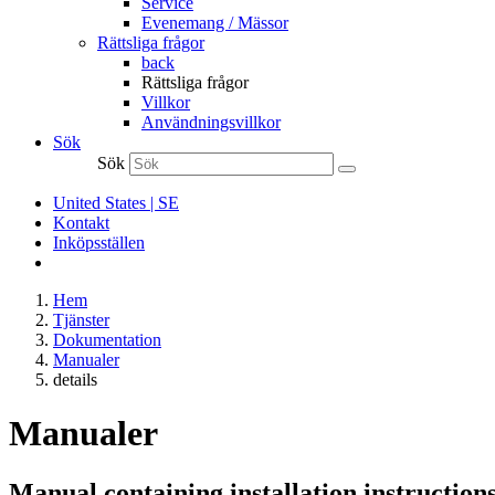
Service
Evenemang / Mässor
Rättsliga frågor
back
Rättsliga frågor
Villkor
Användningsvillkor
Sök
Sök
United States | SE
Kontakt
Inköpsställen
Hem
Tjänster
Dokumentation
Manualer
details
Manualer
Manual containing installation instructi