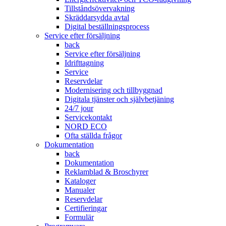
Tillståndsövervakning
Skräddarsydda avtal
Digital beställningsprocess
Service efter försäljning
back
Service efter försäljning
Idrifttagning
Service
Reservdelar
Modernisering och tillbyggnad
Digitala tjänster och självbetjäning
24/7 jour
Servicekontakt
NORD ECO
Ofta ställda frågor
Dokumentation
back
Dokumentation
Reklamblad & Broschyrer
Kataloger
Manualer
Reservdelar
Certifieringar
Formulär