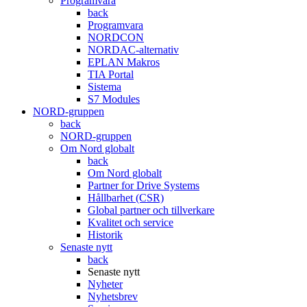
Programvara
back
Programvara
NORDCON
NORDAC-alternativ
EPLAN Makros
TIA Portal
Sistema
S7 Modules
NORD-gruppen
back
NORD-gruppen
Om Nord globalt
back
Om Nord globalt
Partner for Drive Systems
Hållbarhet (CSR)
Global partner och tillverkare
Kvalitet och service
Historik
Senaste nytt
back
Senaste nytt
Nyheter
Nyhetsbrev