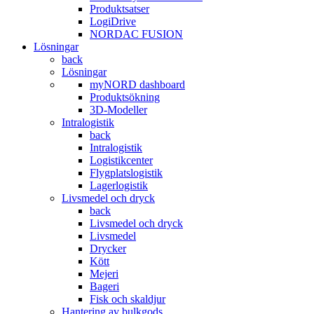
Produktsatser
LogiDrive
NORDAC FUSION
Lösningar
back
Lösningar
myNORD dashboard
Produktsökning
3D-Modeller
Intralogistik
back
Intralogistik
Logistikcenter
Flygplatslogistik
Lagerlogistik
Livsmedel och dryck
back
Livsmedel och dryck
Livsmedel
Drycker
Kött
Mejeri
Bageri
Fisk och skaldjur
Hantering av bulkgods