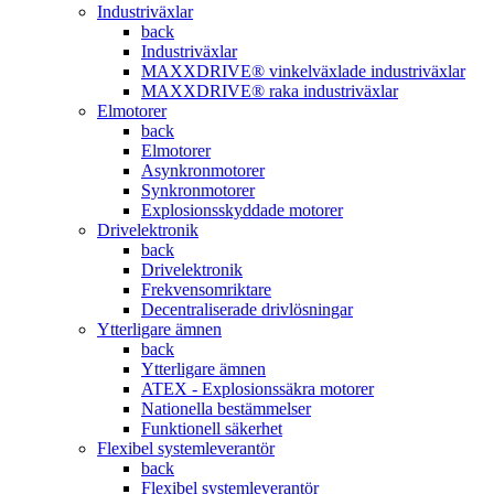
Industriväxlar
back
Industriväxlar
MAXXDRIVE® vinkelväxlade industriväxlar
MAXXDRIVE® raka industriväxlar
Elmotorer
back
Elmotorer
Asynkronmotorer
Synkronmotorer
Explosionsskyddade motorer
Drivelektronik
back
Drivelektronik
Frekvensomriktare
Decentraliserade drivlösningar
Ytterligare ämnen
back
Ytterligare ämnen
ATEX - Explosionssäkra motorer
Nationella bestämmelser
Funktionell säkerhet
Flexibel systemleverantör
back
Flexibel systemleverantör