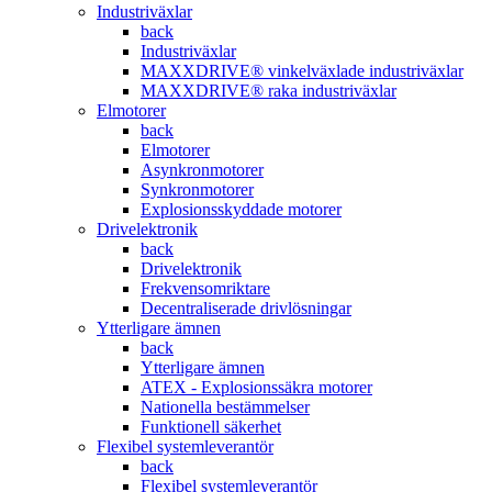
Industriväxlar
back
Industriväxlar
MAXXDRIVE® vinkelväxlade industriväxlar
MAXXDRIVE® raka industriväxlar
Elmotorer
back
Elmotorer
Asynkronmotorer
Synkronmotorer
Explosionsskyddade motorer
Drivelektronik
back
Drivelektronik
Frekvensomriktare
Decentraliserade drivlösningar
Ytterligare ämnen
back
Ytterligare ämnen
ATEX - Explosionssäkra motorer
Nationella bestämmelser
Funktionell säkerhet
Flexibel systemleverantör
back
Flexibel systemleverantör