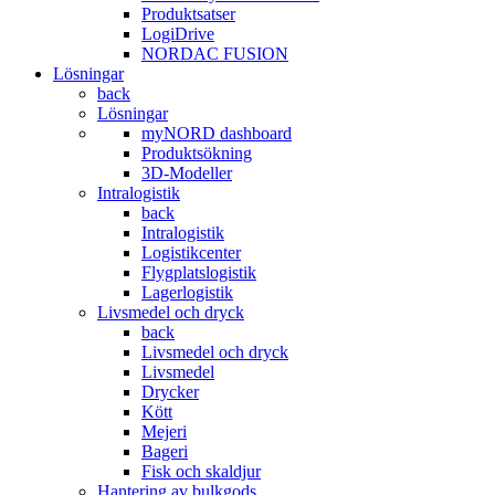
Produktsatser
LogiDrive
NORDAC FUSION
Lösningar
back
Lösningar
myNORD dashboard
Produktsökning
3D-Modeller
Intralogistik
back
Intralogistik
Logistikcenter
Flygplatslogistik
Lagerlogistik
Livsmedel och dryck
back
Livsmedel och dryck
Livsmedel
Drycker
Kött
Mejeri
Bageri
Fisk och skaldjur
Hantering av bulkgods