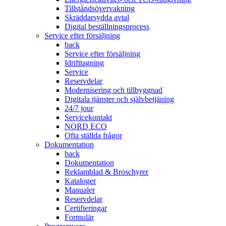
Tillståndsövervakning
Skräddarsydda avtal
Digital beställningsprocess
Service efter försäljning
back
Service efter försäljning
Idrifttagning
Service
Reservdelar
Modernisering och tillbyggnad
Digitala tjänster och självbetjäning
24/7 jour
Servicekontakt
NORD ECO
Ofta ställda frågor
Dokumentation
back
Dokumentation
Reklamblad & Broschyrer
Kataloger
Manualer
Reservdelar
Certifieringar
Formulär