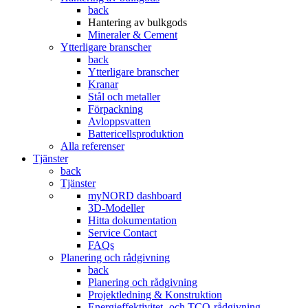
back
Hantering av bulkgods
Mineraler & Cement
Ytterligare branscher
back
Ytterligare branscher
Kranar
Stål och metaller
Förpackning
Avloppsvatten
Battericellsproduktion
Alla referenser
Tjänster
back
Tjänster
myNORD dashboard
3D-Modeller
Hitta dokumentation
Service Contact
FAQs
Planering och rådgivning
back
Planering och rådgivning
Projektledning & Konstruktion
Energieffektivitet- och TCO-rådgivning