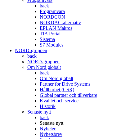
Programvara
back
Programvara
NORDCON
NORDAC-alternativ
EPLAN Makros
TIA Portal
Sistema
S7 Modules
NORD-gruppen
back
NORD-gruppen
Om Nord globalt
back
Om Nord globalt
Partner for Drive Systems
Hållbarhet (CSR)
Global partner och tillverkare
Kvalitet och service
Historik
Senaste nytt
back
Senaste nytt
Nyheter
Nyhetsbrev