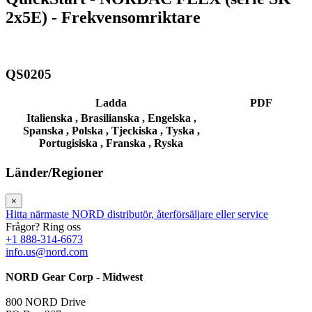
2x5E) - Frekvensomriktare
QS0205
Ladda
PDF
Italienska ,
Brasilianska ,
Engelska ,
Spanska ,
Polska ,
Tjeckiska ,
Tyska ,
Portugisiska ,
Franska ,
Ryska
Länder/Regioner
×
Hitta närmaste NORD distributör, återförsäljare eller service
Frågor? Ring oss
+1 888-314-6673
info.us@nord.com
NORD Gear Corp - Midwest
800 NORD Drive