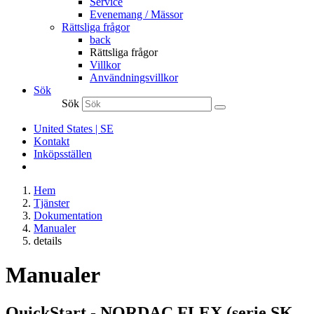
Service
Evenemang / Mässor
Rättsliga frågor
back
Rättsliga frågor
Villkor
Användningsvillkor
Sök
Sök
United States | SE
Kontakt
Inköpsställen
Hem
Tjänster
Dokumentation
Manualer
details
Manualer
QuickStart - NORDAC FLEX (serie SK