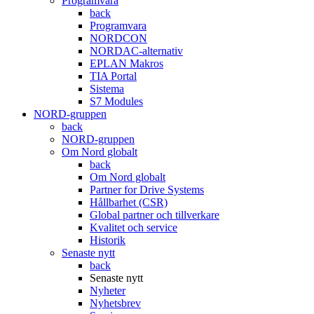
Programvara
back
Programvara
NORDCON
NORDAC-alternativ
EPLAN Makros
TIA Portal
Sistema
S7 Modules
NORD-gruppen
back
NORD-gruppen
Om Nord globalt
back
Om Nord globalt
Partner for Drive Systems
Hållbarhet (CSR)
Global partner och tillverkare
Kvalitet och service
Historik
Senaste nytt
back
Senaste nytt
Nyheter
Nyhetsbrev