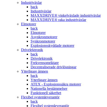
Industriväxlar
back
Industriväxlar
MAXXDRIVE® vinkelväxlade industriväxlar
MAXXDRIVE® raka industriväxlar
Elmotorer
back
Elmotorer
Asynkronmotorer
Synkronmotorer
Explosionsskyddade motorer
Drivelektronik
back
Drivelektronik
Frekvensomriktare
Decentraliserade drivlösningar
Ytterligare ämnen
back
Ytterligare ämnen
ATEX - Explosionssäkra motorer
Nationella bestämmelser
Funktionell säkerhet
Flexibel systemleverantör
back
Flexibel systemleverantör