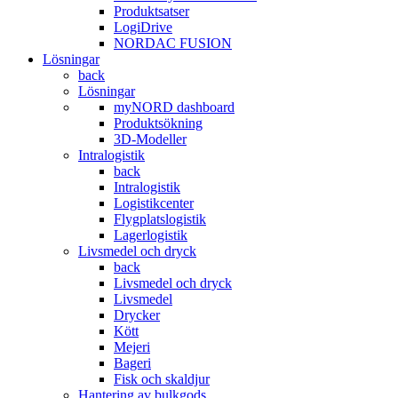
Produktsatser
LogiDrive
NORDAC FUSION
Lösningar
back
Lösningar
myNORD dashboard
Produktsökning
3D-Modeller
Intralogistik
back
Intralogistik
Logistikcenter
Flygplatslogistik
Lagerlogistik
Livsmedel och dryck
back
Livsmedel och dryck
Livsmedel
Drycker
Kött
Mejeri
Bageri
Fisk och skaldjur
Hantering av bulkgods