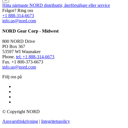
Hitta närmaste NORD distributör, återförsäljare eller service
Frågor? Ring oss
+1 888-314-6673
info.us@nord.com
NORD Gear Corp - Midwest
800 NORD Drive
PO Box 367
53597 WI Waunakee
Phone.
tel: +1 888-314-6673
Fax. +1 800-373-6673
info.us@nord.com
Följ oss på
© Copyright NORD
Ansvarsfriskrivning
|
Integritetspolicy