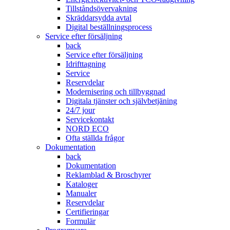
Tillståndsövervakning
Skräddarsydda avtal
Digital beställningsprocess
Service efter försäljning
back
Service efter försäljning
Idrifttagning
Service
Reservdelar
Modernisering och tillbyggnad
Digitala tjänster och självbetjäning
24/7 jour
Servicekontakt
NORD ECO
Ofta ställda frågor
Dokumentation
back
Dokumentation
Reklamblad & Broschyrer
Kataloger
Manualer
Reservdelar
Certifieringar
Formulär