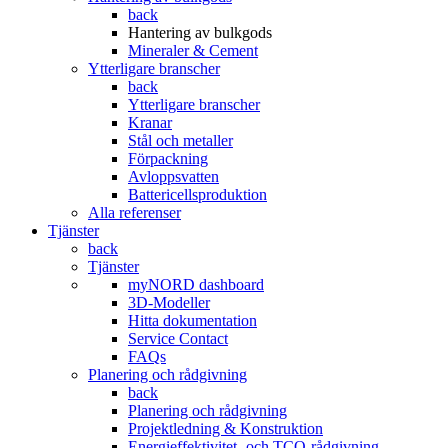
back
Hantering av bulkgods
Mineraler & Cement
Ytterligare branscher
back
Ytterligare branscher
Kranar
Stål och metaller
Förpackning
Avloppsvatten
Battericellsproduktion
Alla referenser
Tjänster
back
Tjänster
myNORD dashboard
3D-Modeller
Hitta dokumentation
Service Contact
FAQs
Planering och rådgivning
back
Planering och rådgivning
Projektledning & Konstruktion
Energieffektivitet- och TCO-rådgivning