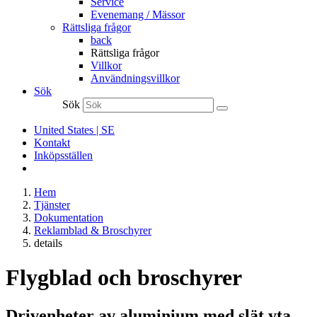
Service
Evenemang / Mässor
Rättsliga frågor
back
Rättsliga frågor
Villkor
Användningsvillkor
Sök
Sök
United States | SE
Kontakt
Inköpsställen
Hem
Tjänster
Dokumentation
Reklamblad & Broschyrer
details
Flygblad och broschyrer
Drivenheter av aluminium med slät yta