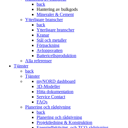
back
Hantering av bulkgods
Mineraler & Cement
Ytterligare branscher
back
Ytterligare branscher
Kranar
Stål och metaller
Förpackning
Avloppsvatten
Battericellsproduktion
Alla referenser
Tjänster
back
Tjänster
myNORD dashboard
3D-Modeller
Hitta dokumentation
Service Contact
FAQs
Planering och rådgivning
back
Planering och rådgivning
Projektledning & Konstruktion
Energieffektivitet- och TCO-rådgivning