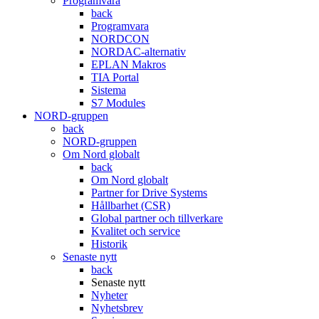
Programvara
back
Programvara
NORDCON
NORDAC-alternativ
EPLAN Makros
TIA Portal
Sistema
S7 Modules
NORD-gruppen
back
NORD-gruppen
Om Nord globalt
back
Om Nord globalt
Partner for Drive Systems
Hållbarhet (CSR)
Global partner och tillverkare
Kvalitet och service
Historik
Senaste nytt
back
Senaste nytt
Nyheter
Nyhetsbrev