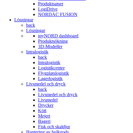
Produktsatser
LogiDrive
NORDAC FUSION
Lösningar
back
Lösningar
myNORD dashboard
Produktsökning
3D-Modeller
Intralogistik
back
Intralogistik
Logistikcenter
Flygplatslogistik
Lagerlogistik
Livsmedel och dryck
back
Livsmedel och dryck
Livsmedel
Drycker
Kött
Mejeri
Bageri
Fisk och skaldjur
Hantering av bulkgods