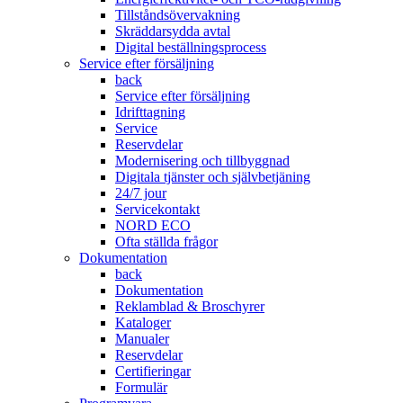
Tillståndsövervakning
Skräddarsydda avtal
Digital beställningsprocess
Service efter försäljning
back
Service efter försäljning
Idrifttagning
Service
Reservdelar
Modernisering och tillbyggnad
Digitala tjänster och självbetjäning
24/7 jour
Servicekontakt
NORD ECO
Ofta ställda frågor
Dokumentation
back
Dokumentation
Reklamblad & Broschyrer
Kataloger
Manualer
Reservdelar
Certifieringar
Formulär