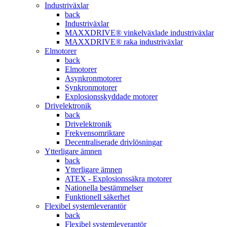
Industriväxlar
back
Industriväxlar
MAXXDRIVE® vinkelväxlade industriväxlar
MAXXDRIVE® raka industriväxlar
Elmotorer
back
Elmotorer
Asynkronmotorer
Synkronmotorer
Explosionsskyddade motorer
Drivelektronik
back
Drivelektronik
Frekvensomriktare
Decentraliserade drivlösningar
Ytterligare ämnen
back
Ytterligare ämnen
ATEX - Explosionssäkra motorer
Nationella bestämmelser
Funktionell säkerhet
Flexibel systemleverantör
back
Flexibel systemleverantör