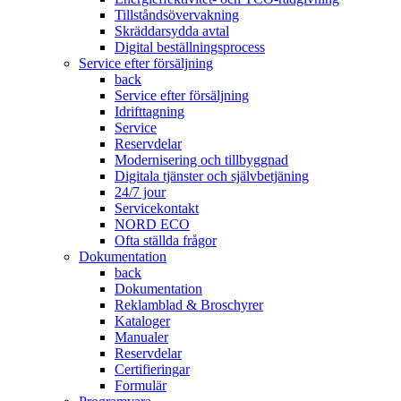
Tillståndsövervakning
Skräddarsydda avtal
Digital beställningsprocess
Service efter försäljning
back
Service efter försäljning
Idrifttagning
Service
Reservdelar
Modernisering och tillbyggnad
Digitala tjänster och självbetjäning
24/7 jour
Servicekontakt
NORD ECO
Ofta ställda frågor
Dokumentation
back
Dokumentation
Reklamblad & Broschyrer
Kataloger
Manualer
Reservdelar
Certifieringar
Formulär