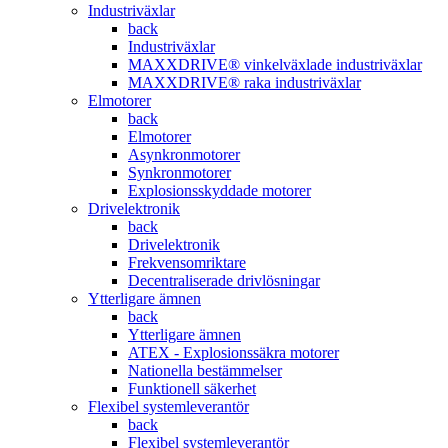
Industriväxlar
back
Industriväxlar
MAXXDRIVE® vinkelväxlade industriväxlar
MAXXDRIVE® raka industriväxlar
Elmotorer
back
Elmotorer
Asynkronmotorer
Synkronmotorer
Explosionsskyddade motorer
Drivelektronik
back
Drivelektronik
Frekvensomriktare
Decentraliserade drivlösningar
Ytterligare ämnen
back
Ytterligare ämnen
ATEX - Explosionssäkra motorer
Nationella bestämmelser
Funktionell säkerhet
Flexibel systemleverantör
back
Flexibel systemleverantör