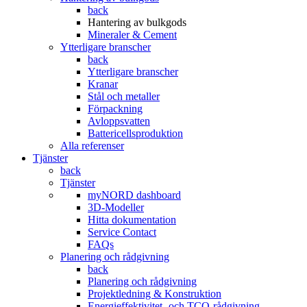
back
Hantering av bulkgods
Mineraler & Cement
Ytterligare branscher
back
Ytterligare branscher
Kranar
Stål och metaller
Förpackning
Avloppsvatten
Battericellsproduktion
Alla referenser
Tjänster
back
Tjänster
myNORD dashboard
3D-Modeller
Hitta dokumentation
Service Contact
FAQs
Planering och rådgivning
back
Planering och rådgivning
Projektledning & Konstruktion
Energieffektivitet- och TCO-rådgivning