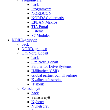
Programvara
back
Programvara
NORDCON
NORDAC-alternativ
EPLAN Makros
TIA Portal
Sistema
S7 Modules
NORD-gruppen
back
NORD-gruppen
Om Nord globalt
back
Om Nord globalt
Partner for Drive Systems
Hållbarhet (CSR)
Global partner och tillverkare
Kvalitet och service
Historik
Senaste nytt
back
Senaste nytt
Nyheter
Nyhetsbrev