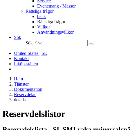
Service
Evenemang / Mässor
Rättsliga frågor
back
Rättsliga frågor
Villkor
Användningsvillkor
Sök
Sök
United States | SE
Kontakt
Inköpsställen
Hem
Tjänster
Dokumentation
Reservdelar
details
Reservdelslistor
Reservdelslista - SI, SMI raka universalsn