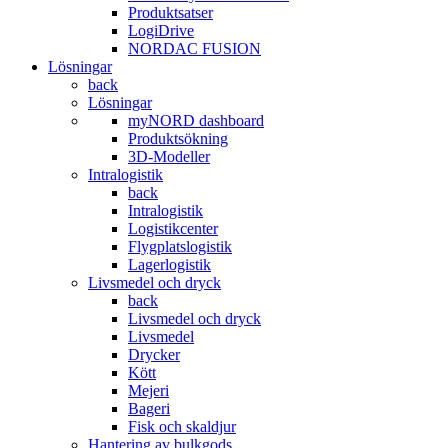
Produktsatser
LogiDrive
NORDAC FUSION
Lösningar
back
Lösningar
myNORD dashboard
Produktsökning
3D-Modeller
Intralogistik
back
Intralogistik
Logistikcenter
Flygplatslogistik
Lagerlogistik
Livsmedel och dryck
back
Livsmedel och dryck
Livsmedel
Drycker
Kött
Mejeri
Bageri
Fisk och skaldjur
Hantering av bulkgods