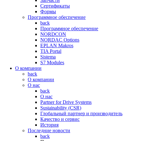
Запчасти
Сертификаты
Формы
Программное обеспечение
back
Программное обеспечение
NORDCON
NORDAC Options
EPLAN Makros
TIA Portal
Sistema
S7 Modules
О компании
back
О компании
О нас
back
О нас
Partner for Drive Systems
Sustainability (CSR)
Глобальный партнер и производитель
Качество и сервис
История
Последние новости
back