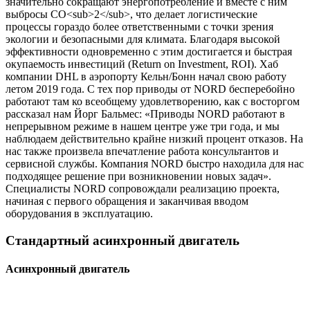
значительно сокращают энергопотребление и вместе с ним
выбросы CO<sub>2</sub>, что делает логистические
процессы гораздо более ответственными с точки зрения
экологии и безопасными для климата. Благодаря высокой
эффективности одновременно с этим достигается и быстрая
окупаемость инвестиций (Return on Investment, ROI). Хаб
компании DHL в аэропорту Кельн/Бонн начал свою работу
летом 2019 года. С тех пор приводы от NORD бесперебойно
работают там ко всеобщему удовлетворению, как с восторгом
рассказал нам Йорг Бальмес: «Приводы NORD работают в
непрерывном режиме в нашем центре уже три года, и мы
наблюдаем действительно крайне низкий процент отказов. На
нас также произвела впечатление работа консультантов и
сервисной службы. Компания NORD быстро находила для нас
подходящее решение при возникновении новых задач».
Специалисты NORD сопровождали реализацию проекта,
начиная с первого обращения и заканчивая вводом
оборудования в эксплуатацию.
Стандартный асинхронный двигатель
Асинхронный двигатель