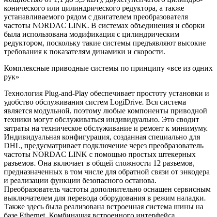
конического или цилиндрического редуктора, а также
устанавливаемого рядом с двигателем преобразователя
частоты NORDAC LINK. В системах объединения и сборки
была использована модификация с цилиндрическим
редуктором, поскольку такие системы предъявляют высокие
требования к показателям динамики и скорости.
Комплексные приводные системы по принципу «все из одних
рук»
Технология Plug-and-Play обеспечивает простоту установки и
удобство обслуживания систем LogiDrive. Вся система
является модульной, поэтому любые компоненты приводной
техники могут обслуживаться индивидуально. Это сводит
затраты на техническое обслуживание и ремонт к минимуму.
Индивидуальная конфигурация, созданная специально для
DHL, предусматривает подключение через преобразователь
частоты NORDAC LINK с помощью простых штекерных
разъемов. Она включает в общей сложности 12 разъемов,
предназначенных в том числе для обратной связи от энкодера
и реализации функции безопасного останова.
Преобразователь частоты дополнительно оснащен сервисным
выключателем для перевода оборудования в режим наладки.
Также здесь была реализована встроенная система шины на
базе Ethernet. Комбинация встроенного интерфейса