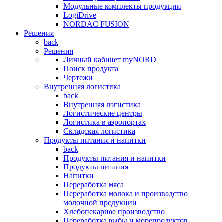
Модульные комплекты продукции
LogiDrive
NORDAC FUSION
Решения
back
Решения
Личный кабинет myNORD
Поиск продукта
Чертежи
Внутренняя логистика
back
Внутренняя логистика
Логистические центры
Логистика в аэропортах
Складская логистика
Продукты питания и напитки
back
Продукты питания и напитки
Продукты питания
Напитки
Переработка мяса
Переработка молока и производство
молочной продукции
Хлебопекарное производство
Переработка рыбы и морепродуктов