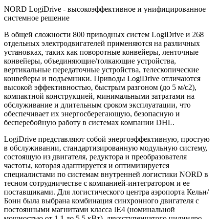
NORD LogiDrive - высокоэффективное и унифицированное
системное решение
В общей сложности 800 приводных систем LogiDrive и 268
отдельных электродвигателей применяются на различных
установках, таких как поворотные конвейеры, ленточные
конвейеры, объединяющие/толкающие устройства,
вертикальные передаточные устройства, телескопические
конвейеры и подъемники. Приводы LogiDrive отличаются
высокой эффективностью, быстрым разгоном (до 5 м/с2),
компактной конструкцией, минимальными затратами на
обслуживание и длительным сроком эксплуатации, что
обеспечивает их энергосберегающую, безопасную и
бесперебойную работу в системах компании DHL.
LogiDrive представляют собой энергоэффективную, простую
в обслуживании, стандартизированную модульную систему,
состоящую из двигателя, редуктора и преобразователя
частоты, которая адаптируется и оптимизируется
специалистами по системам внутренней логистики NORD в
тесном сотрудничестве с компанией-интегратором и ее
поставщиками. Для логистического центра аэропорта Кельн/
Бонн была выбрана комбинация синхронного двигателя с
постоянными магнитами класса IE4 (номинальной
мощностью от 1,1 до 5,5 кВт), двухступенчатого цилиндро-