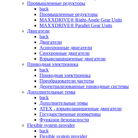
Промышленные редукторы
back
Промышленные редукторы
MAXXDRIVE® Right-Angle Gear Units
MAXXDRIVE® Parallel Gear Units
Двигатели
back
Двигатели
Асинхронные двигатели
Синхронные двигатели
Взрывозащищенные двигатели
Приводная электроника
back
Приводная электроника
Преобразователи частоты
Децентрализованные приводные системы
Дополнительные темы
back
Дополнительные темы
ATEX - взрывозащищенные двигатели
Государственные нормативы
Функции безопасности
Flexible system provider
back
Flexible system provider