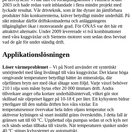
2003 och hade redan varit inblandade i flera mindre projekt med
lyckade resultat. Vår drivteknik, som är lite dyrare än jämförbara
produkter från konkurrenterna, kräver betydligt mindre underhåll. På
sikt minskar därför driftskostnaderna och anläggningens
tillgänglighet ökar i motsvarande grad. För ONAS var det här ett
attraktivt alternativ. Under 2009 levererade vi två kombinationer
med våra kuggväxlar och Siemens motorer som sedan dess bevisat
vad de går för under ständig drift.
Applikationslösningen
Löser värmeproblemet
– Vi på Nord använder ett syntetiskt
smörjmedel med lång livslängd till våra kuggväxlar. Det klarar höga
omgivande temperaturer betydligt bättre än mineralolja, där
oljefilmen bryts ner med ökat slitage som följd. Varje växel behöver
210 l olja som måste bytas efter 20 000 timmars drift. Andra
tillverkare anger ofta kortare underhållsintervall, vilket gör stor
skillnad när oljepriset ligger på 10-18 € per liter. Ett kylsystem bidrar
ytterligare till den stabila driften hos våra växlar. En
temperatursensor övervakar hela tiden oljans temperatur och
aktiverar kylningen så snart inställd gräns överskridits. I detta fall är
gränsen satt till 60 °C. Upphettad olja pumpas sedan ut och kyls ner
och sänds sedan tillbaka till växeln. När temperaturen sjunker under
40 °C stängs kylsystemet av automatiskt.