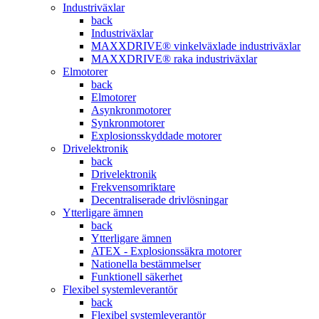
Industriväxlar
back
Industriväxlar
MAXXDRIVE® vinkelväxlade industriväxlar
MAXXDRIVE® raka industriväxlar
Elmotorer
back
Elmotorer
Asynkronmotorer
Synkronmotorer
Explosionsskyddade motorer
Drivelektronik
back
Drivelektronik
Frekvensomriktare
Decentraliserade drivlösningar
Ytterligare ämnen
back
Ytterligare ämnen
ATEX - Explosionssäkra motorer
Nationella bestämmelser
Funktionell säkerhet
Flexibel systemleverantör
back
Flexibel systemleverantör