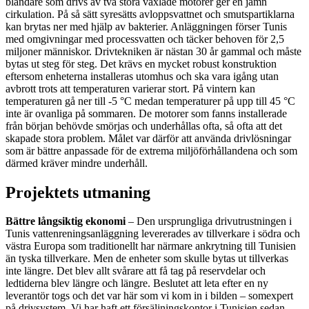
blandare som drivs av två stora växlade motorer ger en jämn
cirkulation. På så sätt syresätts avloppsvattnet och smutspartiklarna
kan brytas ner med hjälp av bakterier. Anläggningen förser Tunis
med omgivningar med processvatten och täcker behoven för 2,5
miljoner människor. Drivtekniken är nästan 30 år gammal och måste
bytas ut steg för steg. Det krävs en mycket robust konstruktion
eftersom enheterna installeras utomhus och ska vara igång utan
avbrott trots att temperaturen varierar stort. På vintern kan
temperaturen gå ner till -5 °C medan temperaturer på upp till 45 °C
inte är ovanliga på sommaren. De motorer som fanns installerade
från början behövde smörjas och underhållas ofta, så ofta att det
skapade stora problem. Målet var därför att använda drivlösningar
som är bättre anpassade för de extrema miljöförhållandena och som
därmed kräver mindre underhåll.
Projektets utmaning
Bättre långsiktig ekonomi
– Den ursprungliga drivutrustningen i
Tunis vattenreningsanläggning levererades av tillverkare i södra och
västra Europa som traditionellt har närmare ankrytning till Tunisien
än tyska tillverkare. Men de enheter som skulle bytas ut tillverkas
inte längre. Det blev allt svårare att få tag på reservdelar och
ledtiderna blev längre och längre. Beslutet att leta efter en ny
leverantör togs och det var här som vi kom in i bilden – somexpert
på drivsystem. Vi har haft ett försäljningskontor i Tunisien sedan