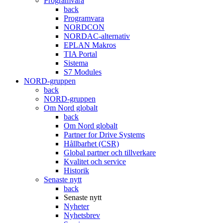
Programvara
back
Programvara
NORDCON
NORDAC-alternativ
EPLAN Makros
TIA Portal
Sistema
S7 Modules
NORD-gruppen
back
NORD-gruppen
Om Nord globalt
back
Om Nord globalt
Partner for Drive Systems
Hållbarhet (CSR)
Global partner och tillverkare
Kvalitet och service
Historik
Senaste nytt
back
Senaste nytt
Nyheter
Nyhetsbrev