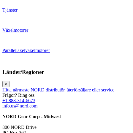
Tjänster
Växelmotorer
Parallellaxelväxelmotorer
Länder/Regioner
×
Hitta närmaste NORD distributör, återförsäljare eller service
Frågor? Ring oss
+1 888-314-6673
info.us@nord.com
NORD Gear Corp - Midwest
800 NORD Drive
PO Box 367