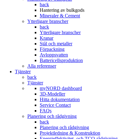
back
Hantering av bulkgods
Mineraler & Cement
Ytterligare branscher
back
Ytterligare branscher
Kranar
Stål och metaller
Förpackning
Avloppsvatten
Battericellsproduktion
Alla referenser
Tjänster
back
Tjänster
myNORD dashboard
3D-Modeller
Hitta dokumentation
Service Contact
FAQs
Planering och rådgivning
back
Planering och rådgivning
Projektledning & Konstruktion
Energieffektivitet- och TCO-rådgivning