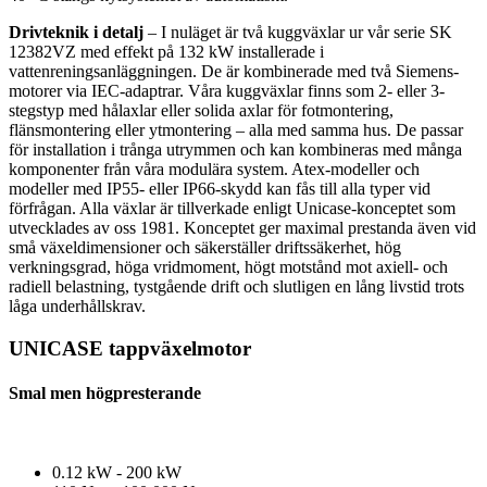
Drivteknik i detalj
– I nuläget är två kuggväxlar ur vår serie SK
12382VZ med effekt på 132 kW installerade i
vattenreningsanläggningen. De är kombinerade med två Siemens-
motorer via IEC-adaptrar. Våra kuggväxlar finns som 2- eller 3-
stegstyp med hålaxlar eller solida axlar för fotmontering,
flänsmontering eller ytmontering – alla med samma hus. De passar
för installation i trånga utrymmen och kan kombineras med många
komponenter från våra modulära system. Atex-modeller och
modeller med IP55- eller IP66-skydd kan fås till alla typer vid
förfrågan. Alla växlar är tillverkade enligt Unicase-konceptet som
utvecklades av oss 1981. Konceptet ger maximal prestanda även vid
små växeldimensioner och säkerställer driftssäkerhet, hög
verkningsgrad, höga vridmoment, högt motstånd mot axiell- och
radiell belastning, tystgående drift och slutligen en lång livstid trots
låga underhållskrav.
UNICASE tappväxelmotor
Smal men högpresterande
0.12 kW - 200 kW