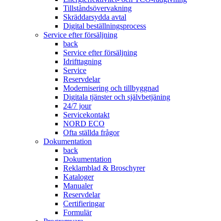
Tillståndsövervakning
Skräddarsydda avtal
Digital beställningsprocess
Service efter försäljning
back
Service efter försäljning
Idrifttagning
Service
Reservdelar
Modernisering och tillbyggnad
Digitala tjänster och självbetjäning
24/7 jour
Servicekontakt
NORD ECO
Ofta ställda frågor
Dokumentation
back
Dokumentation
Reklamblad & Broschyrer
Kataloger
Manualer
Reservdelar
Certifieringar
Formulär