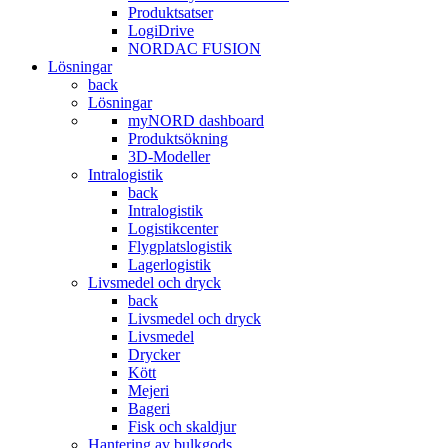
Produktsatser
LogiDrive
NORDAC FUSION
Lösningar
back
Lösningar
myNORD dashboard
Produktsökning
3D-Modeller
Intralogistik
back
Intralogistik
Logistikcenter
Flygplatslogistik
Lagerlogistik
Livsmedel och dryck
back
Livsmedel och dryck
Livsmedel
Drycker
Kött
Mejeri
Bageri
Fisk och skaldjur
Hantering av bulkgods