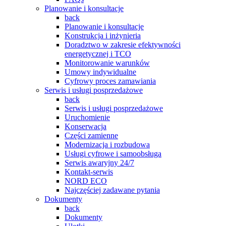
Planowanie i konsultacje
back
Planowanie i konsultacje
Konstrukcja i inżynieria
Doradztwo w zakresie efektywności
energetycznej i TCO
Monitorowanie warunków
Umowy indywidualne
Cyfrowy proces zamawiania
Serwis i usługi posprzedażowe
back
Serwis i usługi posprzedażowe
Uruchomienie
Konserwacja
Części zamienne
Modernizacja i rozbudowa
Usługi cyfrowe i samoobsługa
Serwis awaryjny 24/7
Kontakt-serwis
NORD ECO
Najczęściej zadawane pytania
Dokumenty
back
Dokumenty