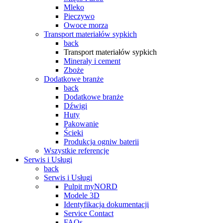
Mleko
Pieczywo
Owoce morza
Transport materiałów sypkich
back
Transport materiałów sypkich
Minerały i cement
Zboże
Dodatkowe branże
back
Dodatkowe branże
Dźwigi
Huty
Pakowanie
Ścieki
Produkcja ogniw baterii
Wszystkie referencje
Serwis i Usługi
back
Serwis i Usługi
Pulpit myNORD
Modele 3D
Identyfikacja dokumentacji
Service Contact
FAQs