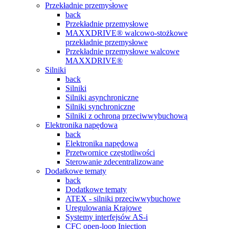
Przekładnie przemysłowe
back
Przekładnie przemysłowe
MAXXDRIVE® walcowo-stożkowe
przekładnie przemysłowe
Przekładnie przemysłowe walcowe
MAXXDRIVE®
Silniki
back
Silniki
Silniki asynchroniczne
Silniki synchroniczne
Silniki z ochroną przeciwwybuchową
Elektronika napędowa
back
Elektronika napędowa
Przetwornice częstotliwości
Sterowanie zdecentralizowane
Dodatkowe tematy
back
Dodatkowe tematy
ATEX - silniki przeciwwybuchowe
Uregulowania Krajowe
Systemy interfejsów AS-i
CFC open-loop Injection