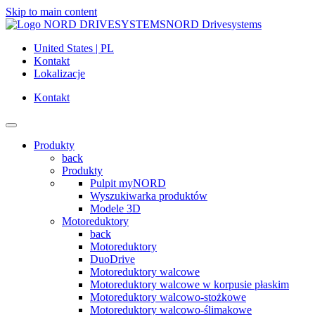
Skip to main content
NORD Drivesystems
United States | PL
Kontakt
Lokalizacje
Kontakt
Produkty
back
Produkty
Pulpit myNORD
Wyszukiwarka produktów
Modele 3D
Motoreduktory
back
Motoreduktory
DuoDrive
Motoreduktory walcowe
Motoreduktory walcowe w korpusie płaskim
Motoreduktory walcowo-stożkowe
Motoreduktory walcowo-ślimakowe