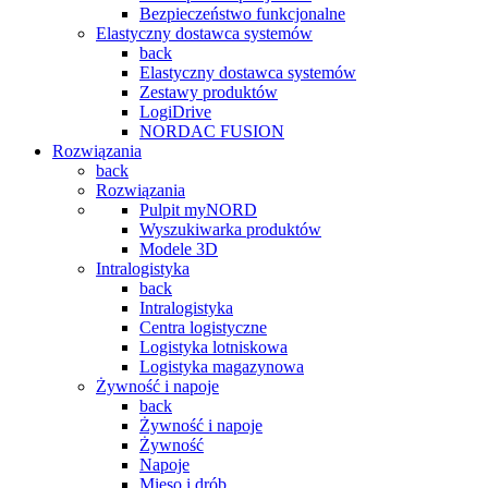
Bezpieczeństwo funkcjonalne
Elastyczny dostawca systemów
back
Elastyczny dostawca systemów
Zestawy produktów
LogiDrive
NORDAC FUSION
Rozwiązania
back
Rozwiązania
Pulpit myNORD
Wyszukiwarka produktów
Modele 3D
Intralogistyka
back
Intralogistyka
Centra logistyczne
Logistyka lotniskowa
Logistyka magazynowa
Żywność i napoje
back
Żywność i napoje
Żywność
Napoje
Mięso i drób