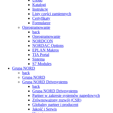
Ulotki
Katalogi
Instrukcje
Listy części zamiennych
Certyfikaty
Formularze
Oprogramowanie
back
Oprogramowanie
NORDCON
NORDAC Options
EPLAN Makros
TIA Portal
Sistema
S7 Modules
Grupa NORD
back
Grupa NORD
Grupa NORD Drivesystems
back
Grupa NORD Drivesystems
Partner w zakresie systemów napędowych
Zrównoważony rozwój (CSR)
Globalny partner i producent
Jakość i Serwis