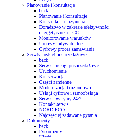
Planowanie i konsultacje
back
Planowanie i konsultacje
Konstrukcja i inżynieria
Doradztwo w zakresie efektywności
energetycznej i TCO
Monitorowanie warunków
Umowy indywidualne
Cyfrowy proces zamawiania
Serwis i usługi posprzedażowe
back
Serwis i usługi posprzedażowe
Uruchomienie
Konserwacja
Części zamienne
Modernizacja i rozbudowa
Usługi cyfrowe i samoobsługa
Serwis awaryjny 24/7
Kontakt-serwis
NORD ECO
Najczęściej zadawane pytania
Dokumenty
back
Dokumenty