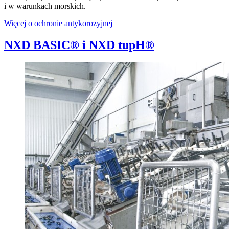
i w warunkach morskich.
Więcej o ochronie antykorozyjnej
NXD BASIC® i NXD tupH®