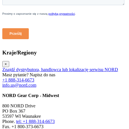
Kraje/Regiony
×
Znajdź dystrybutora, handlowca lub lokalizację serwisu NORD
Masz pytanie? Napisz do nas
+1 888-314-6673
info.us@nord.com
NORD Gear Corp - Midwest
800 NORD Drive
PO Box 367
53597 WI Waunakee
Phone.
tel: +1 888-314-6673
Fax. +1 800-373-6673