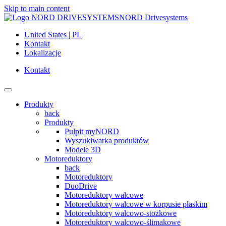
Skip to main content
NORD Drivesystems
United States | PL
Kontakt
Lokalizacje
Kontakt
Produkty
back
Produkty
Pulpit myNORD
Wyszukiwarka produktów
Modele 3D
Motoreduktory
back
Motoreduktory
DuoDrive
Motoreduktory walcowe
Motoreduktory walcowe w korpusie płaskim
Motoreduktory walcowo-stożkowe
Motoreduktory walcowo-ślimakowe