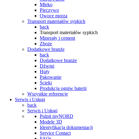
Mleko
Pieczywo
Owoce morza
Transport materiałów sypkich
back
Transport materiałów sypkich
Minerały i cement
Zboże
Dodatkowe branże
back
Dodatkowe branże
Dźwigi
Huty
Pakowanie
Ścieki
Produkcja ogniw baterii
Wszystkie referencje
Serwis i Usługi
back
Serwis i Usługi
Pulpit myNORD
Modele 3D
Identyfikacja dokumentacji
Service Contact
FAQs