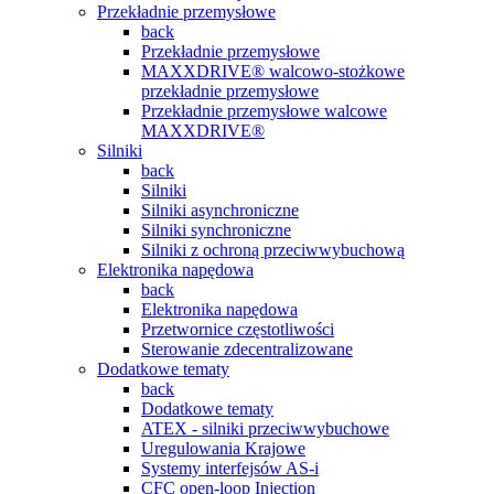
Przekładnie przemysłowe
back
Przekładnie przemysłowe
MAXXDRIVE® walcowo-stożkowe
przekładnie przemysłowe
Przekładnie przemysłowe walcowe
MAXXDRIVE®
Silniki
back
Silniki
Silniki asynchroniczne
Silniki synchroniczne
Silniki z ochroną przeciwwybuchową
Elektronika napędowa
back
Elektronika napędowa
Przetwornice częstotliwości
Sterowanie zdecentralizowane
Dodatkowe tematy
back
Dodatkowe tematy
ATEX - silniki przeciwwybuchowe
Uregulowania Krajowe
Systemy interfejsów AS-i
CFC open-loop Injection