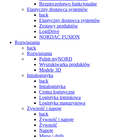
Bezpieczeństwo funkcjonalne
Elastyczny dostawca systemów
back
Elastyczny dostawca systemów
Zestawy produktów
LogiDrive
NORDAC FUSION
Rozwiązania
back
Rozwiązania
Pulpit myNORD
Wyszukiwarka produktów
Modele 3D
Intralogistyka
back
Intralogistyka
Centra logistyczne
Logistyka lotniskowa
Logistyka magazynowa
Żywność i napoje
back
Żywność i napoje
Żywność
Napoje
Mięso i drób