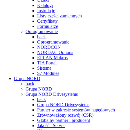
Ulotki
Katalogi
Instrukcje
Listy części zamiennych
Certyfikaty
Formularze
Oprogramowanie
back
Oprogramowanie
NORDCON
NORDAC Options
EPLAN Makros
TIA Portal
Sistema
S7 Modules
Grupa NORD
back
Grupa NORD
Grupa NORD Drivesystems
back
Grupa NORD Drivesystems
Partner w zakresie systemów napędowych
Zrównoważony rozwój (CSR)
Globalny partner i producent
Jakość i Serwis