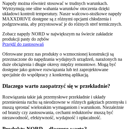
Napędy można również stosować w trudnych warunkach.
Wytrzymują one silne wahania warunków otoczenia dzięki
układowi kontroli temperatury. Nasze walcowo-stożkowe napędy
MAXXDRIVE dostępne są z różnymi opcjami chłodzenia i
podgrzewania, aby przystosować je do różnych stref termicznych.
Zobacz napędy NORD w największym na świecie zakładzie
produkcji pasty do zębów
Przejdź do zastosowań
Oferowane przez nas produkty o wzmocnionej konstrukcji są
przeznaczone do napędzania wydajnych urządzeń, narażonych na
duże obciążenia i długie okresy między remontowe. Mogą być
dostępne jako gotowe rozwiązania lub też zaprojektowane
specjalnie do współpracy z konkretną aplikacją.
Dlaczego warto zaopatrzyć się w przekładnie?
Rozwiązania takie jak przemysłowe przekładnie i układy
przeniesienia ruchu są nieodzowne w różnych gałęziach przemysłu i
muszą sprostać wielorakim wymaganiom i warunkom. Niezależnie
od branży czy zastosowania, cechami reduktorów muszą być
niezawodność, efektywność, wydajność i opłacalność.
Produkty NORD – dlaczego warto?