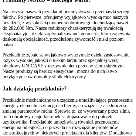
Na korzyść naszych przekładni przemysłowych przemawia szereg
faktów. Po pierwsze, oferujemy wyjątkowo wysoką moc naszych
urządzeń, z wysokością momentu obrotowego dochodzącą nawet
do 282,000 Nm. Nasze reduktory charakteryzują się trwałością
eksploatacyjną dzięki zoptymalizowanej geometrii, która zapewnia
doskonałą obciążalność, przedłużoną żywotność i niski poziom
hałasu.
Przekładnie zębate są wyjątkowo wytrzymałe dzięki zastosowaniu
łożysk wysokiej jakości o niskim tarciu oraz specjalnej wersji
obudowy UNICASE z usztywnieniem przeciw siłom skrętnym.
Nasze produkty są bardzo elastyczne i można do nich łatwo
przyłączyć nasz dowolny silnik elektryczny.
Jak działają przekładnie?
Przekładnie mechaniczne to urządzenia umożliwiające przenoszenie
energii z elementu czynnego na bierny, co wiąże się z jednoczesną
zmianą parametrów ruchu. Sprawia to, że wytwarzany przez silnik
ruch obrotowy i jego kierunek są dopasowane do potrzeb
użytkownika. Przekładnie umożliwiają również przenoszenie
energii na odległość, co pozwala na rozwiązanie problemów
konstrukcyjnych w niektórych projektach dla klientów. Dodatkowo