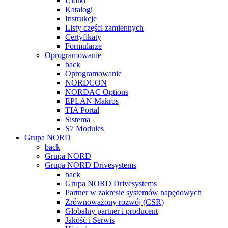
Ulotki
Katalogi
Instrukcje
Listy części zamiennych
Certyfikaty
Formularze
Oprogramowanie
back
Oprogramowanie
NORDCON
NORDAC Options
EPLAN Makros
TIA Portal
Sistema
S7 Modules
Grupa NORD
back
Grupa NORD
Grupa NORD Drivesystems
back
Grupa NORD Drivesystems
Partner w zakresie systemów napędowych
Zrównoważony rozwój (CSR)
Globalny partner i producent
Jakość i Serwis