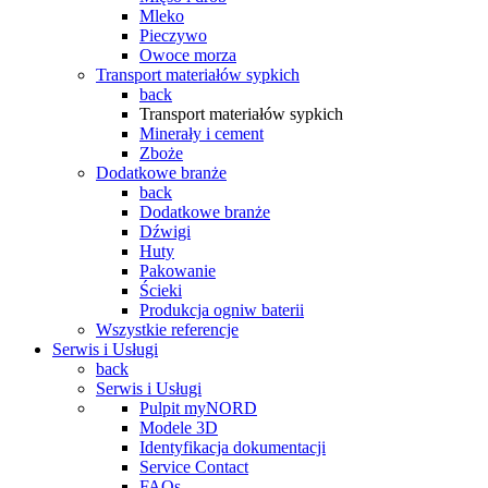
Mleko
Pieczywo
Owoce morza
Transport materiałów sypkich
back
Transport materiałów sypkich
Minerały i cement
Zboże
Dodatkowe branże
back
Dodatkowe branże
Dźwigi
Huty
Pakowanie
Ścieki
Produkcja ogniw baterii
Wszystkie referencje
Serwis i Usługi
back
Serwis i Usługi
Pulpit myNORD
Modele 3D
Identyfikacja dokumentacji
Service Contact
FAQs