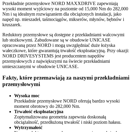
Przekładnie przemysłowe NORD MAXXDRIVE zapewniają
wysoki moment wyjściowy na poziomie od 15,000 Nm do 282,000
Nm i są idealnym rozwiązaniem dla obciążonych instalacji, jako
napęd np. mieszadeł, taśmociągów, mikserów, młynów, bębnów i
kruszarek.
Reduktory przemysłowe są dostępne z przekładniami walcowymi
lub stożkowymi. Zabudowane są w obudowie UNICASE
opracowaną przez NORD i mogą uwzględniać duże łożyska
wałeczkowe, które gwarantują trwałość eksploatacyjną. Przy okazji:
NORD DRIVESYSTEMS jest producentem napędów
przemysłowych z największymi na świecie przekładniami
umieszczanymi w obudowie UNICASE.
Fakty, które przemawiają za naszymi przekładniami
przemysłowymi
Wysoka moc
Przekładnie przemysłowe NORD oferują bardzo wysoki
moment obrotowy do 282,000 Nm.
Trwałość eksploatacyjna
Zoptymalizowana geometria zapewnia doskonałą
obciążalność, przedłużoną trwałość i niski poziom hałasu.
Wytrzymałość