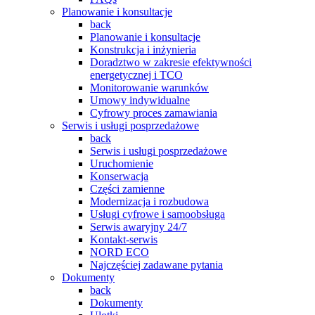
Planowanie i konsultacje
back
Planowanie i konsultacje
Konstrukcja i inżynieria
Doradztwo w zakresie efektywności
energetycznej i TCO
Monitorowanie warunków
Umowy indywidualne
Cyfrowy proces zamawiania
Serwis i usługi posprzedażowe
back
Serwis i usługi posprzedażowe
Uruchomienie
Konserwacja
Części zamienne
Modernizacja i rozbudowa
Usługi cyfrowe i samoobsługa
Serwis awaryjny 24/7
Kontakt-serwis
NORD ECO
Najczęściej zadawane pytania
Dokumenty
back
Dokumenty