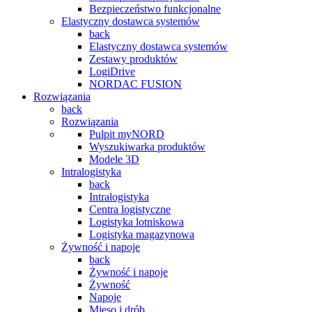
Bezpieczeństwo funkcjonalne
Elastyczny dostawca systemów
back
Elastyczny dostawca systemów
Zestawy produktów
LogiDrive
NORDAC FUSION
Rozwiązania
back
Rozwiązania
Pulpit myNORD
Wyszukiwarka produktów
Modele 3D
Intralogistyka
back
Intralogistyka
Centra logistyczne
Logistyka lotniskowa
Logistyka magazynowa
Żywność i napoje
back
Żywność i napoje
Żywność
Napoje
Mięso i drób