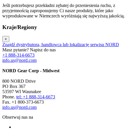
Jeśli potrzebujesz przekładni zębatej do przeniesienia ruchu, z
przyjemnością zaproponujemy Ci nasze produkty, które jako
wyprodukowane w Niemczech wyróżniają się najwyższą jakością.
Kraje/Regiony
×
Znajdź dystrybutora, handlowca lub lokalizację serwisu NORD
Masz pytanie? Napisz do nas
+1 888-314-6673
info.us@nord.com
NORD Gear Corp - Midwest
800 NORD Drive
PO Box 367
53597 WI Waunakee
Phone.
tel: +1 888-314-6673
Fax. +1 800-373-6673
info.us@nord.com
Obserwuj nas na