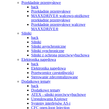
Przekładnie przemysłowe
back
Przekładnie przemysłowe
MAXXDRIVE® walcowo-stożkowe
przekładnie przemysłowe
Przekładnie przemysłowe walcowe
MAXXDRIVE®
Silniki
back
Silniki
Silniki asynchroniczne
Silniki synchroniczne
Silniki z ochroną przeciwwybuchową
Elektronika napędowa
back
Elektronika napędowa
Przetwornice częstotliwości
Sterowanie zdecentralizowane
Dodatkowe tematy
back
Dodatkowe tematy
ATEX - silniki przeciwwybuchowe
Uregulowania Krajowe
Systemy interfejsów AS-i
CFC open-loop Injection