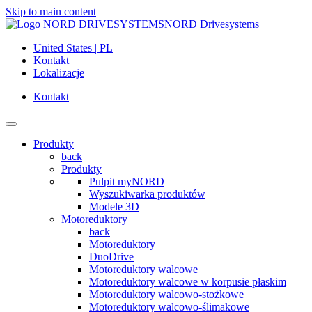
Skip to main content
NORD Drivesystems
United States | PL
Kontakt
Lokalizacje
Kontakt
Produkty
back
Produkty
Pulpit myNORD
Wyszukiwarka produktów
Modele 3D
Motoreduktory
back
Motoreduktory
DuoDrive
Motoreduktory walcowe
Motoreduktory walcowe w korpusie płaskim
Motoreduktory walcowo-stożkowe
Motoreduktory walcowo-ślimakowe