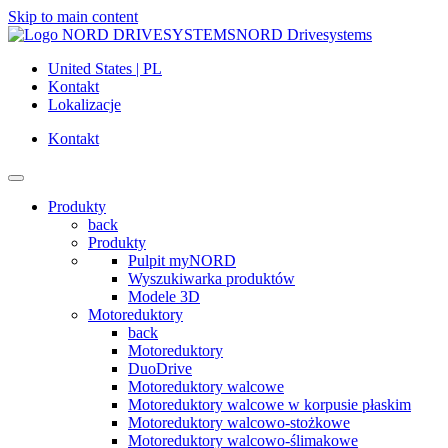
Skip to main content
NORD Drivesystems
United States | PL
Kontakt
Lokalizacje
Kontakt
Produkty
back
Produkty
Pulpit myNORD
Wyszukiwarka produktów
Modele 3D
Motoreduktory
back
Motoreduktory
DuoDrive
Motoreduktory walcowe
Motoreduktory walcowe w korpusie płaskim
Motoreduktory walcowo-stożkowe
Motoreduktory walcowo-ślimakowe