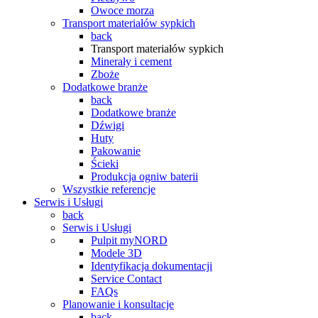
Owoce morza
Transport materiałów sypkich
back
Transport materiałów sypkich
Minerały i cement
Zboże
Dodatkowe branże
back
Dodatkowe branże
Dźwigi
Huty
Pakowanie
Ścieki
Produkcja ogniw baterii
Wszystkie referencje
Serwis i Usługi
back
Serwis i Usługi
Pulpit myNORD
Modele 3D
Identyfikacja dokumentacji
Service Contact
FAQs
Planowanie i konsultacje
back