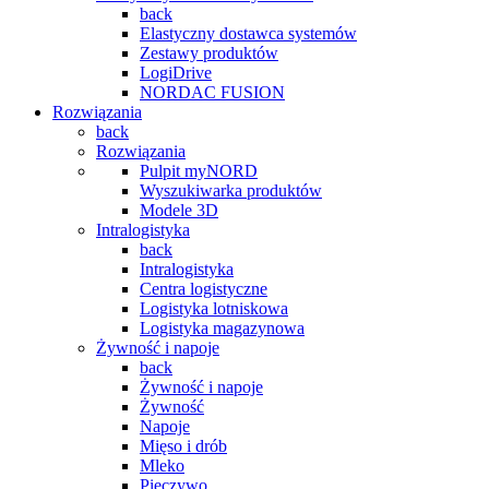
back
Elastyczny dostawca systemów
Zestawy produktów
LogiDrive
NORDAC FUSION
Rozwiązania
back
Rozwiązania
Pulpit myNORD
Wyszukiwarka produktów
Modele 3D
Intralogistyka
back
Intralogistyka
Centra logistyczne
Logistyka lotniskowa
Logistyka magazynowa
Żywność i napoje
back
Żywność i napoje
Żywność
Napoje
Mięso i drób
Mleko
Pieczywo