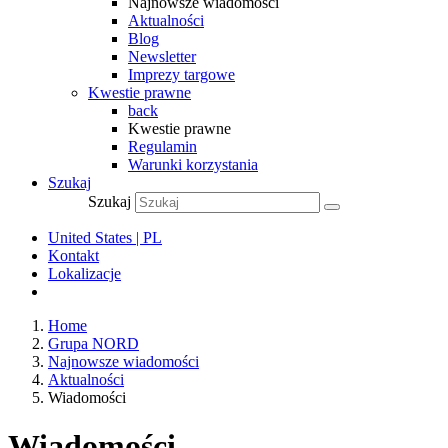
Najnowsze wiadomości
Aktualności
Blog
Newsletter
Imprezy targowe
Kwestie prawne
back
Kwestie prawne
Regulamin
Warunki korzystania
Szukaj
Szukaj
United States | PL
Kontakt
Lokalizacje
Home
Grupa NORD
Najnowsze wiadomości
Aktualności
Wiadomości
Wiadomości –