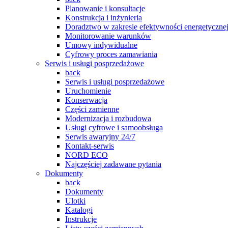
Planowanie i konsultacje
Konstrukcja i inżynieria
Doradztwo w zakresie efektywności energetyczne
Monitorowanie warunków
Umowy indywidualne
Cyfrowy proces zamawiania
Serwis i usługi posprzedażowe
back
Serwis i usługi posprzedażowe
Uruchomienie
Konserwacja
Części zamienne
Modernizacja i rozbudowa
Usługi cyfrowe i samoobsługa
Serwis awaryjny 24/7
Kontakt-serwis
NORD ECO
Najczęściej zadawane pytania
Dokumenty
back
Dokumenty
Ulotki
Katalogi
Instrukcje