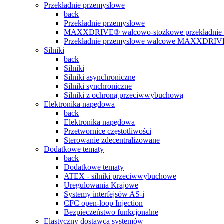
Przekładnie przemysłowe
back
Przekładnie przemysłowe
MAXXDRIVE® walcowo-stożkowe przekładnie 
Przekładnie przemysłowe walcowe MAXXDRI
Silniki
back
Silniki
Silniki asynchroniczne
Silniki synchroniczne
Silniki z ochroną przeciwwybuchową
Elektronika napędowa
back
Elektronika napędowa
Przetwornice częstotliwości
Sterowanie zdecentralizowane
Dodatkowe tematy
back
Dodatkowe tematy
ATEX - silniki przeciwwybuchowe
Uregulowania Krajowe
Systemy interfejsów AS-i
CFC open-loop Injection
Bezpieczeństwo funkcjonalne
Elastyczny dostawca systemów