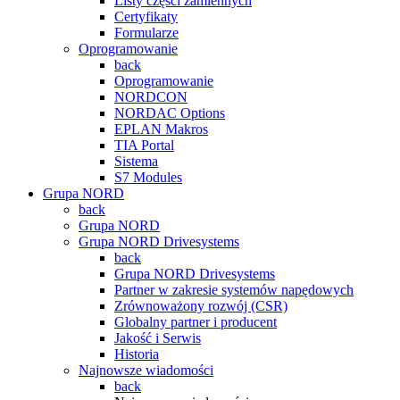
Listy części zamiennych
Certyfikaty
Formularze
Oprogramowanie
back
Oprogramowanie
NORDCON
NORDAC Options
EPLAN Makros
TIA Portal
Sistema
S7 Modules
Grupa NORD
back
Grupa NORD
Grupa NORD Drivesystems
back
Grupa NORD Drivesystems
Partner w zakresie systemów napędowych
Zrównoważony rozwój (CSR)
Globalny partner i producent
Jakość i Serwis
Historia
Najnowsze wiadomości
back