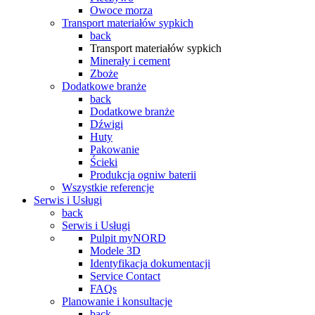
Owoce morza
Transport materiałów sypkich
back
Transport materiałów sypkich
Minerały i cement
Zboże
Dodatkowe branże
back
Dodatkowe branże
Dźwigi
Huty
Pakowanie
Ścieki
Produkcja ogniw baterii
Wszystkie referencje
Serwis i Usługi
back
Serwis i Usługi
Pulpit myNORD
Modele 3D
Identyfikacja dokumentacji
Service Contact
FAQs
Planowanie i konsultacje
back