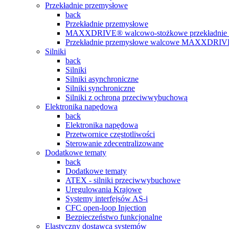
Przekładnie przemysłowe
back
Przekładnie przemysłowe
MAXXDRIVE® walcowo-stożkowe przekładnie 
Przekładnie przemysłowe walcowe MAXXDRI
Silniki
back
Silniki
Silniki asynchroniczne
Silniki synchroniczne
Silniki z ochroną przeciwwybuchową
Elektronika napędowa
back
Elektronika napędowa
Przetwornice częstotliwości
Sterowanie zdecentralizowane
Dodatkowe tematy
back
Dodatkowe tematy
ATEX - silniki przeciwwybuchowe
Uregulowania Krajowe
Systemy interfejsów AS-i
CFC open-loop Injection
Bezpieczeństwo funkcjonalne
Elastyczny dostawca systemów