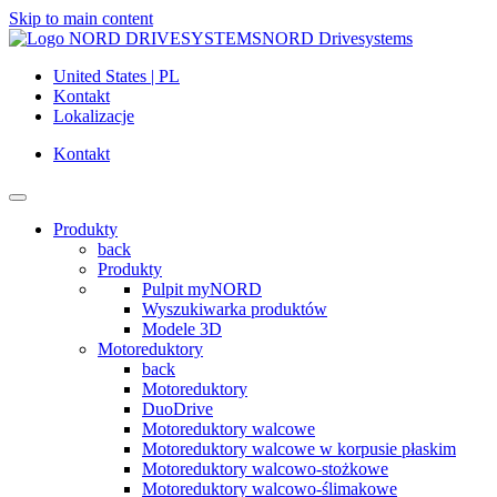
Skip to main content
NORD Drivesystems
United States | PL
Kontakt
Lokalizacje
Kontakt
Produkty
back
Produkty
Pulpit myNORD
Wyszukiwarka produktów
Modele 3D
Motoreduktory
back
Motoreduktory
DuoDrive
Motoreduktory walcowe
Motoreduktory walcowe w korpusie płaskim
Motoreduktory walcowo-stożkowe
Motoreduktory walcowo-ślimakowe