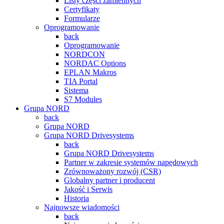
Listy części zamiennych
Certyfikaty
Formularze
Oprogramowanie
back
Oprogramowanie
NORDCON
NORDAC Options
EPLAN Makros
TIA Portal
Sistema
S7 Modules
Grupa NORD
back
Grupa NORD
Grupa NORD Drivesystems
back
Grupa NORD Drivesystems
Partner w zakresie systemów napędowych
Zrównoważony rozwój (CSR)
Globalny partner i producent
Jakość i Serwis
Historia
Najnowsze wiadomości
back