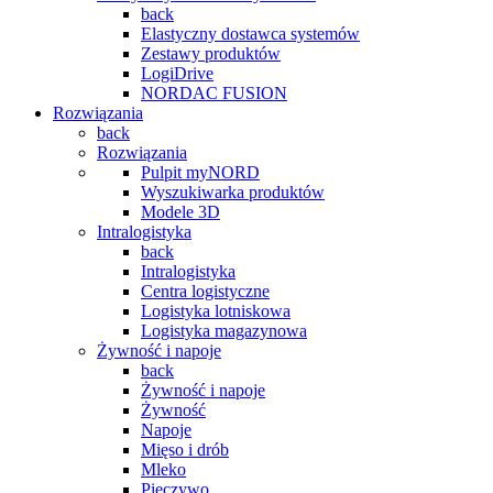
back
Elastyczny dostawca systemów
Zestawy produktów
LogiDrive
NORDAC FUSION
Rozwiązania
back
Rozwiązania
Pulpit myNORD
Wyszukiwarka produktów
Modele 3D
Intralogistyka
back
Intralogistyka
Centra logistyczne
Logistyka lotniskowa
Logistyka magazynowa
Żywność i napoje
back
Żywność i napoje
Żywność
Napoje
Mięso i drób
Mleko
Pieczywo