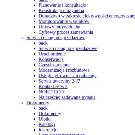
Planowanie i konsultacje
Konstrukcja i inżynieria
Doradztwo w zakresie efektywności energetyczne
Monitorowanie warunków
Umowy indywidualne
Cyfrowy proces zamawiania
Serwis i usługi posprzedażowe
back
Serwis i usługi posprzedażowe
Uruchomienie
Konserwacja
Części zamienne
Modernizacja i rozbudowa
Usługi cyfrowe i samoobsługa
Serwis awaryjny 24/7
Kontakt-serwis
NORD ECO
Najczęściej zadawane pytania
Dokumenty
back
Dokumenty
Ulotki
Katalogi
Instrukcje