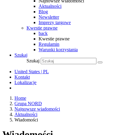
Najnowsze wiadomości
Aktualności
Blog
Newsletter
Imprezy targowe
Kwestie prawne
back
Kwestie prawne
Regulamin
Warunki korzystania
Szukaj
Szukaj
United States | PL
Kontakt
Lokalizacje
Home
Grupa NORD
Najnowsze wiadomości
Aktualności
Wiadomości
Wiadomości –