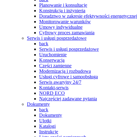
Planowanie i konsultacje
Konstrukcja i inżynieria
Doradztwo w zakresie efektywności energetyczne
Monitorowanie warunków
Umowy indywidualne
Cyfrowy proces zamawiania
Serwis i usługi posprzedażowe
back
Serwis i usługi posprzedażowe
Uruchomienie
Konserwacja
Części zamienne
Modernizacja i rozbudowa
Usługi cyfrowe i samoobsługa
Serwis awaryjny 24/7
Kontakt-serwis
NORD ECO
Najczęściej zadawane pytania
Dokumenty
back
Dokumenty
Ulotki
Katalogi
Instrukcje