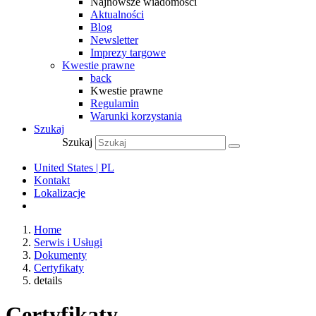
Najnowsze wiadomości
Aktualności
Blog
Newsletter
Imprezy targowe
Kwestie prawne
back
Kwestie prawne
Regulamin
Warunki korzystania
Szukaj
Szukaj
United States | PL
Kontakt
Lokalizacje
Home
Serwis i Usługi
Dokumenty
Certyfikaty
details
Certyfikaty