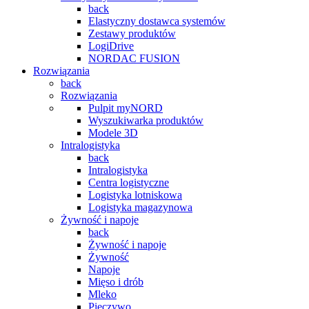
back
Elastyczny dostawca systemów
Zestawy produktów
LogiDrive
NORDAC FUSION
Rozwiązania
back
Rozwiązania
Pulpit myNORD
Wyszukiwarka produktów
Modele 3D
Intralogistyka
back
Intralogistyka
Centra logistyczne
Logistyka lotniskowa
Logistyka magazynowa
Żywność i napoje
back
Żywność i napoje
Żywność
Napoje
Mięso i drób
Mleko
Pieczywo