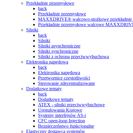
Przekładnie przemysłowe
back
Przekładnie przemysłowe
MAXXDRIVE® walcowo-stożkowe przekładnie 
Przekładnie przemysłowe walcowe MAXXDRI
Silniki
back
Silniki
Silniki asynchroniczne
Silniki synchroniczne
Silniki z ochroną przeciwwybuchową
Elektronika napędowa
back
Elektronika napędowa
Przetwornice częstotliwości
Sterowanie zdecentralizowane
Dodatkowe tematy
back
Dodatkowe tematy
ATEX - silniki przeciwwybuchowe
Uregulowania Krajowe
Systemy interfejsów AS-i
CFC open-loop Injection
Bezpieczeństwo funkcjonalne
Elastyczny dostawca systemów