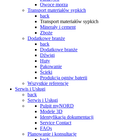
Owoce morza
Transport materiałów sypkich
back
Transport materiałów sypkich
Minerały i cement
Zboże
Dodatkowe branże
back
Dodatkowe branże
Dźwigi
Huty
Pakowanie
Ścieki
Produkcja ogniw baterii
Wszystkie referencje
Serwis i Usługi
back
Serwis i Usługi
Pulpit myNORD
Modele 3D
Identyfikacja dokumentacji
Service Contact
FAQs
Planowanie i konsultacje
back