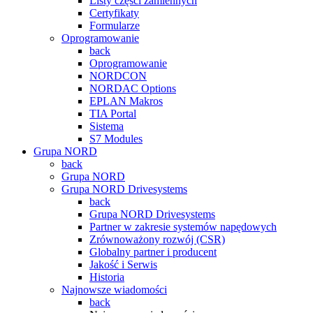
Listy części zamiennych
Certyfikaty
Formularze
Oprogramowanie
back
Oprogramowanie
NORDCON
NORDAC Options
EPLAN Makros
TIA Portal
Sistema
S7 Modules
Grupa NORD
back
Grupa NORD
Grupa NORD Drivesystems
back
Grupa NORD Drivesystems
Partner w zakresie systemów napędowych
Zrównoważony rozwój (CSR)
Globalny partner i producent
Jakość i Serwis
Historia
Najnowsze wiadomości
back