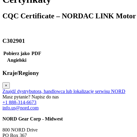
CQC Certificate – NORDAC LINK Motor 
C302901
Pobierz jako
PDF
Angielski
Kraje/Regiony
×
Znajdź dystrybutora, handlowca lub lokalizację serwisu NORD
Masz pytanie? Napisz do nas
+1 888-314-6673
info.us@nord.com
NORD Gear Corp - Midwest
800 NORD Drive
PO Box 367