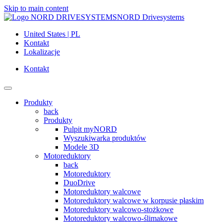
Skip to main content
NORD Drivesystems
United States | PL
Kontakt
Lokalizacje
Kontakt
Produkty
back
Produkty
Pulpit myNORD
Wyszukiwarka produktów
Modele 3D
Motoreduktory
back
Motoreduktory
DuoDrive
Motoreduktory walcowe
Motoreduktory walcowe w korpusie płaskim
Motoreduktory walcowo-stożkowe
Motoreduktory walcowo-ślimakowe