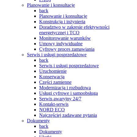
Planowanie i konsultacje
back
Planowanie i konsultacje
Konstrukcja i inżynieria
Doradztwo w zakresie efektywności
energetycznej i TCO
Monitorowanie warunków
Umowy indywidualne
Cyfrowy proces zamawiania
Serwis i usługi posprzedażowe
back
Serwis i usługi posprzedażowe
Uruchomienie
Konserwacja
Części zamienne
Modernizacja i rozbudowa
Usługi cyfrowe i samoobsługa
Serwis awaryjny 24/7
Kontakt-serwis
NORD ECO
Najczęściej zadawane pytania
Dokumenty
back
Dokumenty