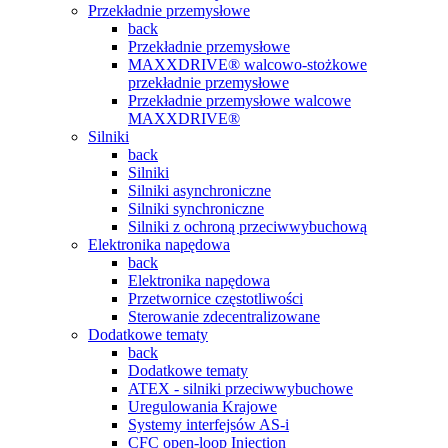
Przekładnie przemysłowe
back
Przekładnie przemysłowe
MAXXDRIVE® walcowo-stożkowe
przekładnie przemysłowe
Przekładnie przemysłowe walcowe
MAXXDRIVE®
Silniki
back
Silniki
Silniki asynchroniczne
Silniki synchroniczne
Silniki z ochroną przeciwwybuchową
Elektronika napędowa
back
Elektronika napędowa
Przetwornice częstotliwości
Sterowanie zdecentralizowane
Dodatkowe tematy
back
Dodatkowe tematy
ATEX - silniki przeciwwybuchowe
Uregulowania Krajowe
Systemy interfejsów AS-i
CFC open-loop Injection