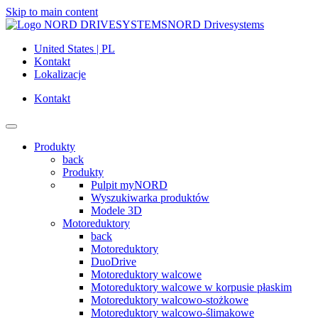
Skip to main content
NORD Drivesystems
United States | PL
Kontakt
Lokalizacje
Kontakt
Produkty
back
Produkty
Pulpit myNORD
Wyszukiwarka produktów
Modele 3D
Motoreduktory
back
Motoreduktory
DuoDrive
Motoreduktory walcowe
Motoreduktory walcowe w korpusie płaskim
Motoreduktory walcowo-stożkowe
Motoreduktory walcowo-ślimakowe