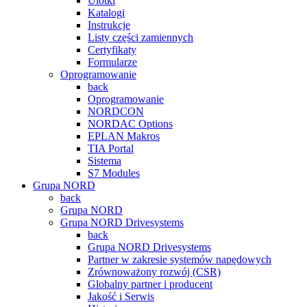
Ulotki
Katalogi
Instrukcje
Listy części zamiennych
Certyfikaty
Formularze
Oprogramowanie
back
Oprogramowanie
NORDCON
NORDAC Options
EPLAN Makros
TIA Portal
Sistema
S7 Modules
Grupa NORD
back
Grupa NORD
Grupa NORD Drivesystems
back
Grupa NORD Drivesystems
Partner w zakresie systemów napędowych
Zrównoważony rozwój (CSR)
Globalny partner i producent
Jakość i Serwis