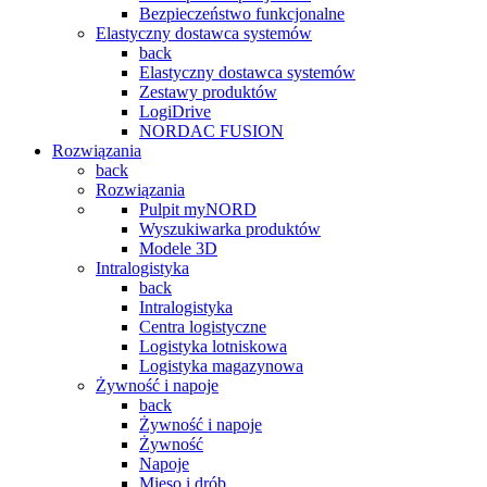
Bezpieczeństwo funkcjonalne
Elastyczny dostawca systemów
back
Elastyczny dostawca systemów
Zestawy produktów
LogiDrive
NORDAC FUSION
Rozwiązania
back
Rozwiązania
Pulpit myNORD
Wyszukiwarka produktów
Modele 3D
Intralogistyka
back
Intralogistyka
Centra logistyczne
Logistyka lotniskowa
Logistyka magazynowa
Żywność i napoje
back
Żywność i napoje
Żywność
Napoje
Mięso i drób