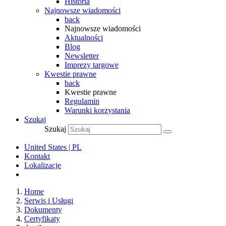
Historia
Najnowsze wiadomości
back
Najnowsze wiadomości
Aktualności
Blog
Newsletter
Imprezy targowe
Kwestie prawne
back
Kwestie prawne
Regulamin
Warunki korzystania
Szukaj
Szukaj
United States | PL
Kontakt
Lokalizacje
Home
Serwis i Usługi
Dokumenty
Certyfikaty