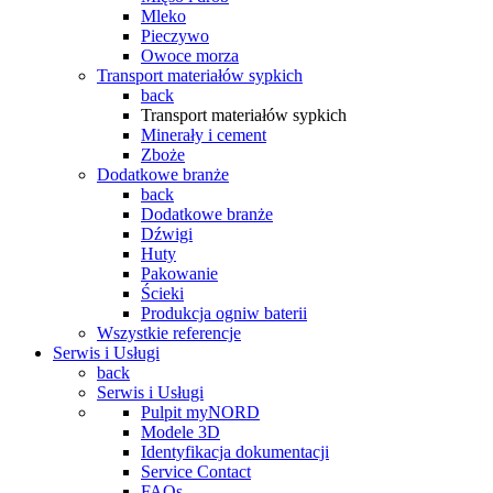
Mleko
Pieczywo
Owoce morza
Transport materiałów sypkich
back
Transport materiałów sypkich
Minerały i cement
Zboże
Dodatkowe branże
back
Dodatkowe branże
Dźwigi
Huty
Pakowanie
Ścieki
Produkcja ogniw baterii
Wszystkie referencje
Serwis i Usługi
back
Serwis i Usługi
Pulpit myNORD
Modele 3D
Identyfikacja dokumentacji
Service Contact
FAQs