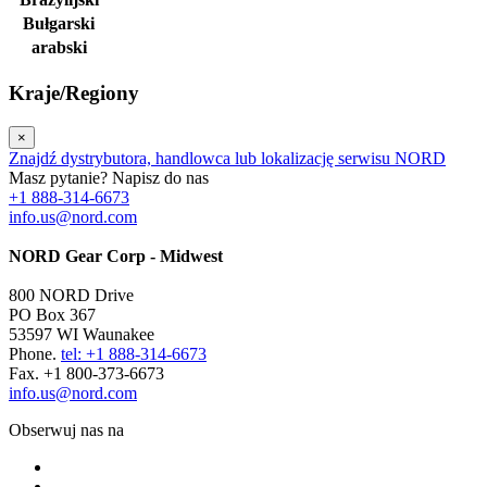
Bułgarski
arabski
Kraje/Regiony
×
Znajdź dystrybutora, handlowca lub lokalizację serwisu NORD
Masz pytanie? Napisz do nas
+1 888-314-6673
info.us@nord.com
NORD Gear Corp - Midwest
800 NORD Drive
PO Box 367
53597 WI Waunakee
Phone.
tel: +1 888-314-6673
Fax. +1 800-373-6673
info.us@nord.com
Obserwuj nas na