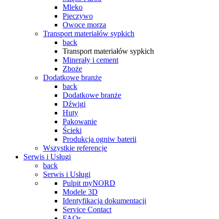
Mleko
Pieczywo
Owoce morza
Transport materiałów sypkich
back
Transport materiałów sypkich
Minerały i cement
Zboże
Dodatkowe branże
back
Dodatkowe branże
Dźwigi
Huty
Pakowanie
Ścieki
Produkcja ogniw baterii
Wszystkie referencje
Serwis i Usługi
back
Serwis i Usługi
Pulpit myNORD
Modele 3D
Identyfikacja dokumentacji
Service Contact
FAQs