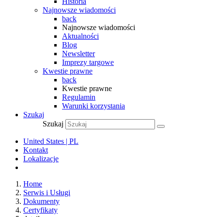
Historia
Najnowsze wiadomości
back
Najnowsze wiadomości
Aktualności
Blog
Newsletter
Imprezy targowe
Kwestie prawne
back
Kwestie prawne
Regulamin
Warunki korzystania
Szukaj
Szukaj
United States | PL
Kontakt
Lokalizacje
Home
Serwis i Usługi
Dokumenty
Certyfikaty