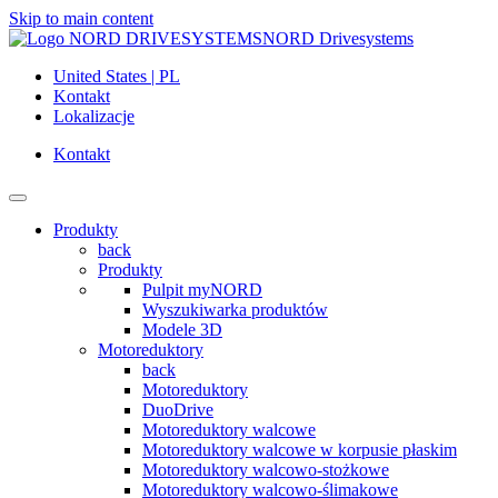
Skip to main content
NORD Drivesystems
United States | PL
Kontakt
Lokalizacje
Kontakt
Produkty
back
Produkty
Pulpit myNORD
Wyszukiwarka produktów
Modele 3D
Motoreduktory
back
Motoreduktory
DuoDrive
Motoreduktory walcowe
Motoreduktory walcowe w korpusie płaskim
Motoreduktory walcowo-stożkowe
Motoreduktory walcowo-ślimakowe