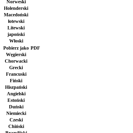
Norweski
Holenderski
Macedoński
łotewski
Litewski
japoński
Włoski
Pobierz jako
PDF
Węgierski
Chorwacki
Grecki
Francuski
Fiński
Hiszpański
Angielski
Estoński
Duński
Niemiecki
Czeski
Chiński
Brazylijski