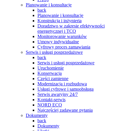
Planowanie i konsultacje
back
Planowanie i konsultacje
Konstrukcja i inżynieria
Doradztwo w zakresie efektywności
energetycznej i TCO
Monitorowanie warunków
Umowy indywidualne
Cyfrowy proces zamawiania
Serwis i usługi posprzedażowe
back
Serwis i usługi posprzedażowe
Uruchomienie
Konserwacja
Części zamienne
Modernizacja i rozbudowa
Usługi cyfrowe i samoobsługa
Serwis awaryjny 24/7
Kontakt-serwis
NORD ECO
Najczęściej zadawane pytania
Dokumenty
back
Dokumenty