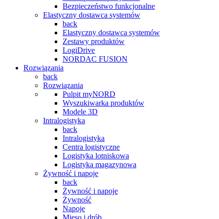
Bezpieczeństwo funkcjonalne
Elastyczny dostawca systemów
back
Elastyczny dostawca systemów
Zestawy produktów
LogiDrive
NORDAC FUSION
Rozwiązania
back
Rozwiązania
Pulpit myNORD
Wyszukiwarka produktów
Modele 3D
Intralogistyka
back
Intralogistyka
Centra logistyczne
Logistyka lotniskowa
Logistyka magazynowa
Żywność i napoje
back
Żywność i napoje
Żywność
Napoje
Mięso i drób