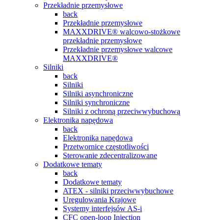
Przekładnie przemysłowe
back
Przekładnie przemysłowe
MAXXDRIVE® walcowo-stożkowe
przekładnie przemysłowe
Przekładnie przemysłowe walcowe
MAXXDRIVE®
Silniki
back
Silniki
Silniki asynchroniczne
Silniki synchroniczne
Silniki z ochroną przeciwwybuchową
Elektronika napędowa
back
Elektronika napędowa
Przetwornice częstotliwości
Sterowanie zdecentralizowane
Dodatkowe tematy
back
Dodatkowe tematy
ATEX - silniki przeciwwybuchowe
Uregulowania Krajowe
Systemy interfejsów AS-i
CFC open-loop Injection