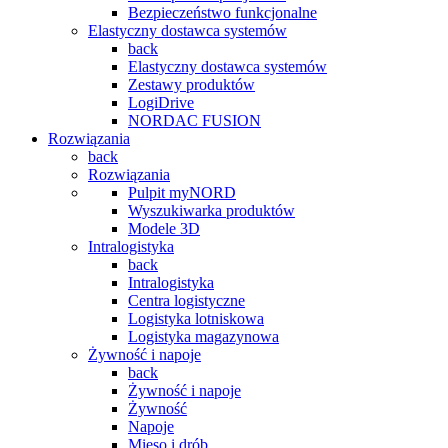
Bezpieczeństwo funkcjonalne
Elastyczny dostawca systemów
back
Elastyczny dostawca systemów
Zestawy produktów
LogiDrive
NORDAC FUSION
Rozwiązania
back
Rozwiązania
Pulpit myNORD
Wyszukiwarka produktów
Modele 3D
Intralogistyka
back
Intralogistyka
Centra logistyczne
Logistyka lotniskowa
Logistyka magazynowa
Żywność i napoje
back
Żywność i napoje
Żywność
Napoje
Mięso i drób