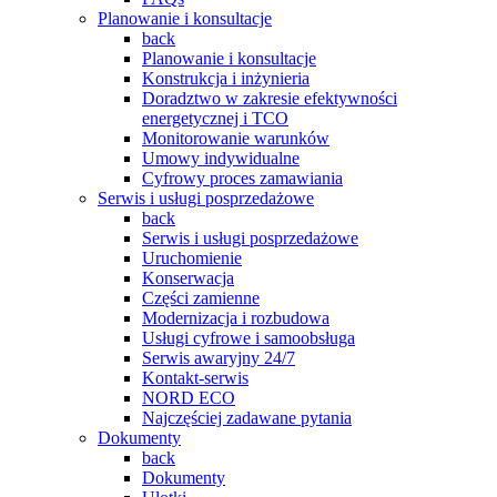
Planowanie i konsultacje
back
Planowanie i konsultacje
Konstrukcja i inżynieria
Doradztwo w zakresie efektywności
energetycznej i TCO
Monitorowanie warunków
Umowy indywidualne
Cyfrowy proces zamawiania
Serwis i usługi posprzedażowe
back
Serwis i usługi posprzedażowe
Uruchomienie
Konserwacja
Części zamienne
Modernizacja i rozbudowa
Usługi cyfrowe i samoobsługa
Serwis awaryjny 24/7
Kontakt-serwis
NORD ECO
Najczęściej zadawane pytania
Dokumenty
back
Dokumenty