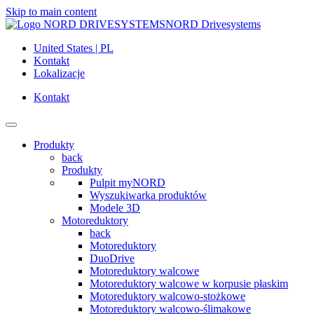
Skip to main content
NORD Drivesystems
United States | PL
Kontakt
Lokalizacje
Kontakt
Produkty
back
Produkty
Pulpit myNORD
Wyszukiwarka produktów
Modele 3D
Motoreduktory
back
Motoreduktory
DuoDrive
Motoreduktory walcowe
Motoreduktory walcowe w korpusie płaskim
Motoreduktory walcowo-stożkowe
Motoreduktory walcowo-ślimakowe