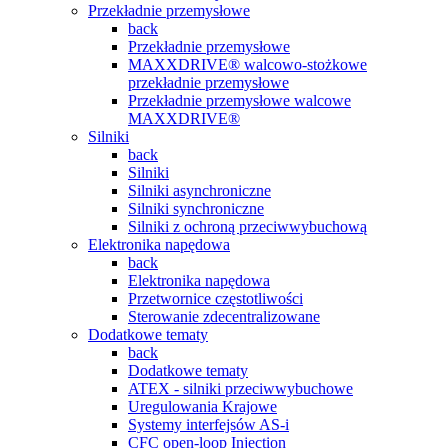
Przekładnie przemysłowe
back
Przekładnie przemysłowe
MAXXDRIVE® walcowo-stożkowe
przekładnie przemysłowe
Przekładnie przemysłowe walcowe
MAXXDRIVE®
Silniki
back
Silniki
Silniki asynchroniczne
Silniki synchroniczne
Silniki z ochroną przeciwwybuchową
Elektronika napędowa
back
Elektronika napędowa
Przetwornice częstotliwości
Sterowanie zdecentralizowane
Dodatkowe tematy
back
Dodatkowe tematy
ATEX - silniki przeciwwybuchowe
Uregulowania Krajowe
Systemy interfejsów AS-i
CFC open-loop Injection