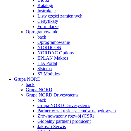
Ulotki
Katalogi
Instrukcje
Listy części zamiennych
Certyfikaty
Formularze
Oprogramowanie
back
Oprogramowanie
NORDCON
NORDAC Options
EPLAN Makros
TIA Portal
Sistema
S7 Modules
Grupa NORD
back
Grupa NORD
Grupa NORD Drivesystems
back
Grupa NORD Drivesystems
Partner w zakresie systemów napędowych
Zrównoważony rozwój (CSR)
Globalny partner i producent
Jakość i Serwis