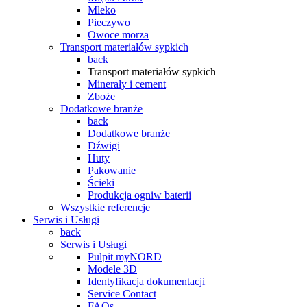
Mleko
Pieczywo
Owoce morza
Transport materiałów sypkich
back
Transport materiałów sypkich
Minerały i cement
Zboże
Dodatkowe branże
back
Dodatkowe branże
Dźwigi
Huty
Pakowanie
Ścieki
Produkcja ogniw baterii
Wszystkie referencje
Serwis i Usługi
back
Serwis i Usługi
Pulpit myNORD
Modele 3D
Identyfikacja dokumentacji
Service Contact
FAQs