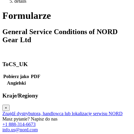
details
Formularze
General Service Conditions of NORD
Gear Ltd
ToCS_UK
Pobierz jako
PDF
Angielski
Kraje/Regiony
×
Znajdź dystrybutora, handlowca lub lokalizację serwisu NORD
Masz pytanie? Napisz do nas
+1 888-314-6673
info.us@nord.com