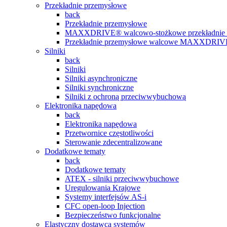
Przekładnie przemysłowe
back
Przekładnie przemysłowe
MAXXDRIVE® walcowo-stożkowe przekładnie 
Przekładnie przemysłowe walcowe MAXXDRI
Silniki
back
Silniki
Silniki asynchroniczne
Silniki synchroniczne
Silniki z ochroną przeciwwybuchową
Elektronika napędowa
back
Elektronika napędowa
Przetwornice częstotliwości
Sterowanie zdecentralizowane
Dodatkowe tematy
back
Dodatkowe tematy
ATEX - silniki przeciwwybuchowe
Uregulowania Krajowe
Systemy interfejsów AS-i
CFC open-loop Injection
Bezpieczeństwo funkcjonalne
Elastyczny dostawca systemów