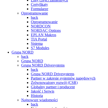
Listy części zamiennych
Certyfikaty
Formularze
Oprogramowanie
back
Oprogramowanie
NORDCON
NORDAC Options
EPLAN Makros
TIA Portal
Sistema
S7 Modules
Grupa NORD
back
Grupa NORD
Grupa NORD Drivesystems
back
Grupa NORD Drivesystems
Partner w zakresie systemów napędowych
Zrównoważony rozwój (CSR)
Globalny partner i producent
Jakość i Serwis
Historia
Najnowsze wiadomości
back