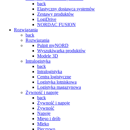
back
Elastyczny dostawca systemów
Zestawy produktów
LogiDrive
NORDAC FUSION
Rozwiązania
back
Rozwiązania
Pulpit myNORD
Wyszukiwarka produktów
Modele 3D
Intralogistyka
back
Intralogistyka
Centra logistyczne
Logistyka lotniskowa
Logistyka magazynowa
Żywność i napoje
back
Żywność i napoje
Żywność
Napoje
Mięso i drób
Mleko
Pieczywo