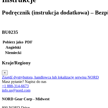
Podręcznik (instrukcja dodatkowa) – Be
BU0235
Pobierz jako
PDF
Angielski
Niemiecki
Kraje/Regiony
×
Znajdź dystrybutora, handlowca lub lokalizację serwisu NORD
Masz pytanie? Napisz do nas
+1 888-314-6673
info.us@nord.com
NORD Gear Corp - Midwest
800 NORD Drive