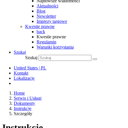
Najnowsze wiadomości
Aktualności
Blog
Newsletter
Imprezy targowe
Kwestie prawne
back
Kwestie prawne
Regulamin
Warunki korzystania
Szukaj
Szukaj
United States | PL
Kontakt
Lokalizacje
Home
Serwis i Usługi
Dokumenty
Instrukcje
Szczegóły
Instrukcje