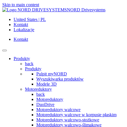
Skip to main content
NORD Drivesystems
United States | PL
Kontakt
Lokalizacje
Kontakt
Produkty
back
Produkty
Pulpit myNORD
Wyszukiwarka produktów
Modele 3D
Motoreduktory
back
Motoreduktory
DuoDrive
Motoreduktory walcowe
Motoreduktory walcowe w korpusie płaskim
Motoreduktory walcowo-stożkowe
Motoreduktory walcowo-ślimakowe