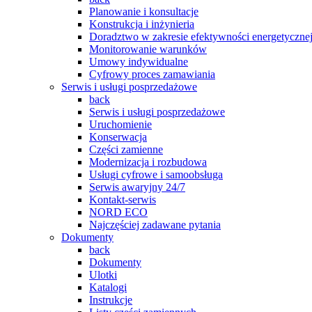
Planowanie i konsultacje
Konstrukcja i inżynieria
Doradztwo w zakresie efektywności energetyczne
Monitorowanie warunków
Umowy indywidualne
Cyfrowy proces zamawiania
Serwis i usługi posprzedażowe
back
Serwis i usługi posprzedażowe
Uruchomienie
Konserwacja
Części zamienne
Modernizacja i rozbudowa
Usługi cyfrowe i samoobsługa
Serwis awaryjny 24/7
Kontakt-serwis
NORD ECO
Najczęściej zadawane pytania
Dokumenty
back
Dokumenty
Ulotki
Katalogi
Instrukcje