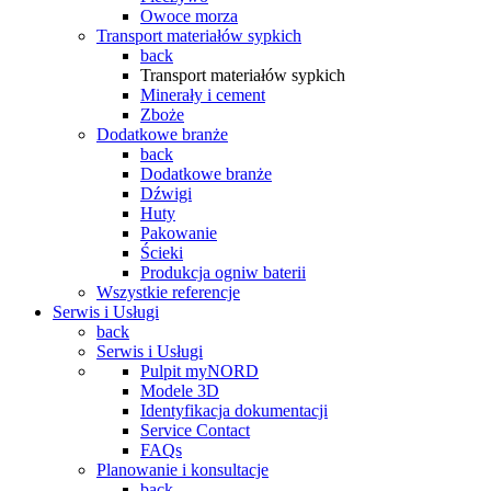
Owoce morza
Transport materiałów sypkich
back
Transport materiałów sypkich
Minerały i cement
Zboże
Dodatkowe branże
back
Dodatkowe branże
Dźwigi
Huty
Pakowanie
Ścieki
Produkcja ogniw baterii
Wszystkie referencje
Serwis i Usługi
back
Serwis i Usługi
Pulpit myNORD
Modele 3D
Identyfikacja dokumentacji
Service Contact
FAQs
Planowanie i konsultacje
back