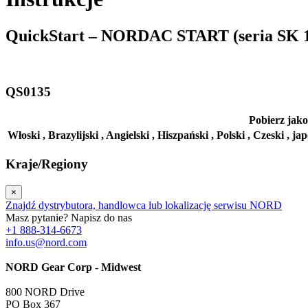
QuickStart – NORDAC START (seria SK 13
QS0135
Pobierz jako
Włoski ,
Brazylijski ,
Angielski ,
Hiszpański ,
Polski ,
Czeski ,
jap
Kraje/Regiony
×
Znajdź dystrybutora, handlowca lub lokalizację serwisu NORD
Masz pytanie? Napisz do nas
+1 888-314-6673
info.us@nord.com
NORD Gear Corp - Midwest
800 NORD Drive
PO Box 367