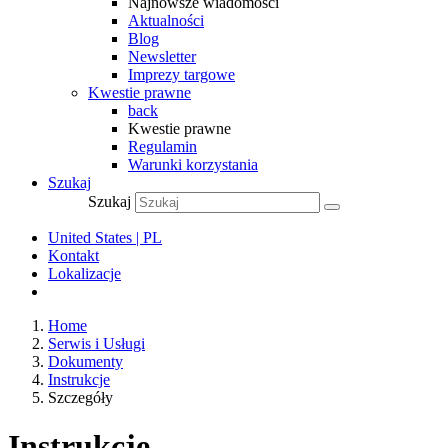
Najnowsze wiadomości
Aktualności
Blog
Newsletter
Imprezy targowe
Kwestie prawne
back
Kwestie prawne
Regulamin
Warunki korzystania
Szukaj
Szukaj
United States | PL
Kontakt
Lokalizacje
Home
Serwis i Usługi
Dokumenty
Instrukcje
Szczegóły
Instrukcje