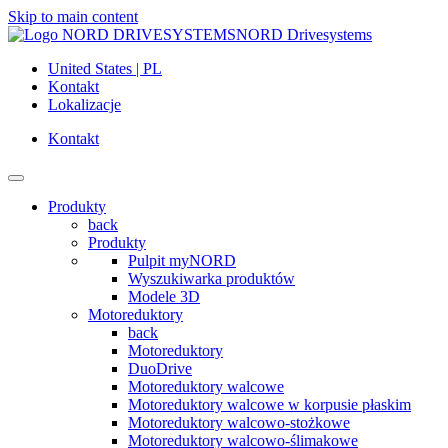
Skip to main content
NORD Drivesystems
United States | PL
Kontakt
Lokalizacje
Kontakt
Produkty
back
Produkty
Pulpit myNORD
Wyszukiwarka produktów
Modele 3D
Motoreduktory
back
Motoreduktory
DuoDrive
Motoreduktory walcowe
Motoreduktory walcowe w korpusie płaskim
Motoreduktory walcowo-stożkowe
Motoreduktory walcowo-ślimakowe