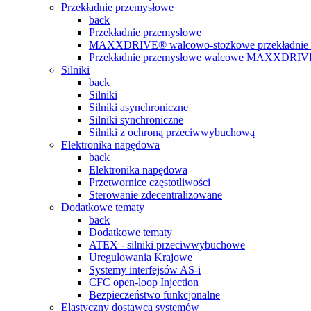
Przekładnie przemysłowe
back
Przekładnie przemysłowe
MAXXDRIVE® walcowo-stożkowe przekładnie 
Przekładnie przemysłowe walcowe MAXXDRI
Silniki
back
Silniki
Silniki asynchroniczne
Silniki synchroniczne
Silniki z ochroną przeciwwybuchową
Elektronika napędowa
back
Elektronika napędowa
Przetwornice częstotliwości
Sterowanie zdecentralizowane
Dodatkowe tematy
back
Dodatkowe tematy
ATEX - silniki przeciwwybuchowe
Uregulowania Krajowe
Systemy interfejsów AS-i
CFC open-loop Injection
Bezpieczeństwo funkcjonalne
Elastyczny dostawca systemów