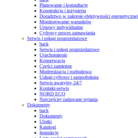
Planowanie i konsultacje
Konstrukcja i inżynieria
Doradztwo w zakresie efektywności energetyczne
Monitorowanie warunków
Umowy indywidualne
Cyfrowy proces zamawiania
Serwis i usługi posprzedażowe
back
Serwis i usługi posprzedażowe
Uruchomienie
Konserwacja
Części zamienne
Modernizacja i rozbudowa
Usługi cyfrowe i samoobsługa
Serwis awaryjny 24/7
Kontakt-serwis
NORD ECO
Najczęściej zadawane pytania
Dokumenty
back
Dokumenty
Ulotki
Katalogi
Instrukcje