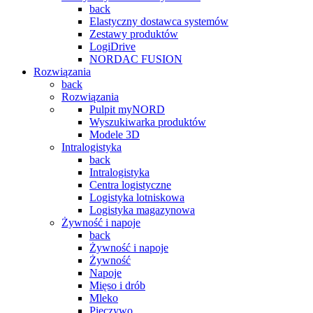
back
Elastyczny dostawca systemów
Zestawy produktów
LogiDrive
NORDAC FUSION
Rozwiązania
back
Rozwiązania
Pulpit myNORD
Wyszukiwarka produktów
Modele 3D
Intralogistyka
back
Intralogistyka
Centra logistyczne
Logistyka lotniskowa
Logistyka magazynowa
Żywność i napoje
back
Żywność i napoje
Żywność
Napoje
Mięso i drób
Mleko
Pieczywo