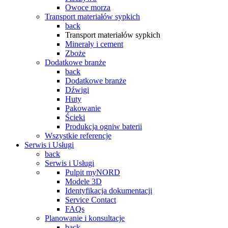
Owoce morza
Transport materiałów sypkich
back
Transport materiałów sypkich
Minerały i cement
Zboże
Dodatkowe branże
back
Dodatkowe branże
Dźwigi
Huty
Pakowanie
Ścieki
Produkcja ogniw baterii
Wszystkie referencje
Serwis i Usługi
back
Serwis i Usługi
Pulpit myNORD
Modele 3D
Identyfikacja dokumentacji
Service Contact
FAQs
Planowanie i konsultacje
back