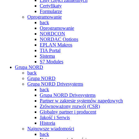
Listy części zamiennych
Certyfikaty
Formularze
Oprogramowanie
back
Oprogramowanie
NORDCON
NORDAC Options
EPLAN Makros
TIA Portal
Sistema
S7 Modules
Grupa NORD
back
Grupa NORD
Grupa NORD Drivesystems
back
Grupa NORD Drivesystems
Partner w zakresie systemów napędowych
Zrównoważony rozwój (CSR)
Globalny partner i producent
Jakość i Serwis
Historia
Najnowsze wiadomości
back