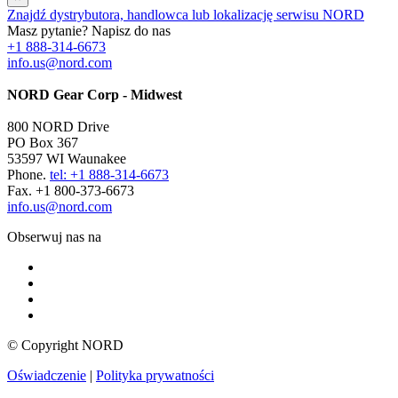
Znajdź dystrybutora, handlowca lub lokalizację serwisu NORD
Masz pytanie? Napisz do nas
+1 888-314-6673
info.us@nord.com
NORD Gear Corp - Midwest
800 NORD Drive
PO Box 367
53597 WI Waunakee
Phone.
tel: +1 888-314-6673
Fax. +1 800-373-6673
info.us@nord.com
Obserwuj nas na
© Copyright NORD
Oświadczenie
|
Polityka prywatności