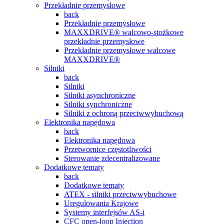
Przekładnie przemysłowe
back
Przekładnie przemysłowe
MAXXDRIVE® walcowo-stożkowe
przekładnie przemysłowe
Przekładnie przemysłowe walcowe
MAXXDRIVE®
Silniki
back
Silniki
Silniki asynchroniczne
Silniki synchroniczne
Silniki z ochroną przeciwwybuchową
Elektronika napędowa
back
Elektronika napędowa
Przetwornice częstotliwości
Sterowanie zdecentralizowane
Dodatkowe tematy
back
Dodatkowe tematy
ATEX - silniki przeciwwybuchowe
Uregulowania Krajowe
Systemy interfejsów AS-i
CFC open-loop Injection