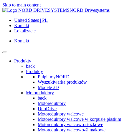
Skip to main content
NORD Drivesystems
United States | PL
Kontakt
Lokalizacje
Kontakt
Produkty
back
Produkty
Pulpit myNORD
Wyszukiwarka produktów
Modele 3D
Motoreduktory
back
Motoreduktory
DuoDrive
Motoreduktory walcowe
Motoreduktory walcowe w korpusie płaskim
Motoreduktory walcowo-stożkowe
Motoreduktory walcowo-ślimakowe