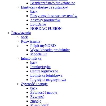
Bezpieczeństwo funkcjonalne
Elastyczny dostawca systemów
back
Elastyczny dostawca systemów
Zestawy produktów
LogiDrive
NORDAC FUSION
Rozwiązania
back
Rozwiązania
Pulpit myNORD
Wyszukiwarka produktów
Modele 3D
Intralogistyka
back
Intralogistyka
Centra logistyczne
Logistyka lotniskowa
Logistyka magazynowa
Żywność i napoje
back
Żywność i napoje
Żywność
Napoje
Mięso i drób