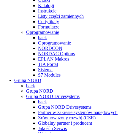
Ulotki
Katalogi
Instrukcje
Listy części zamiennych
Certyfikaty
Formularze
Oprogramowanie
back
Oprogramowanie
NORDCON
NORDAC Options
EPLAN Makros
TIA Portal
Sistema
S7 Modules
Grupa NORD
back
Grupa NORD
Grupa NORD Drivesystems
back
Grupa NORD Drivesystems
Partner w zakresie systemów napędowych
Zrównoważony rozwój (CSR)
Globalny partner i producent
Jakość i Serwis