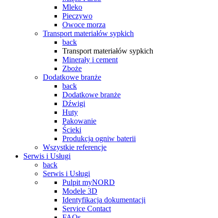
Mleko
Pieczywo
Owoce morza
Transport materiałów sypkich
back
Transport materiałów sypkich
Minerały i cement
Zboże
Dodatkowe branże
back
Dodatkowe branże
Dźwigi
Huty
Pakowanie
Ścieki
Produkcja ogniw baterii
Wszystkie referencje
Serwis i Usługi
back
Serwis i Usługi
Pulpit myNORD
Modele 3D
Identyfikacja dokumentacji
Service Contact
FAQs