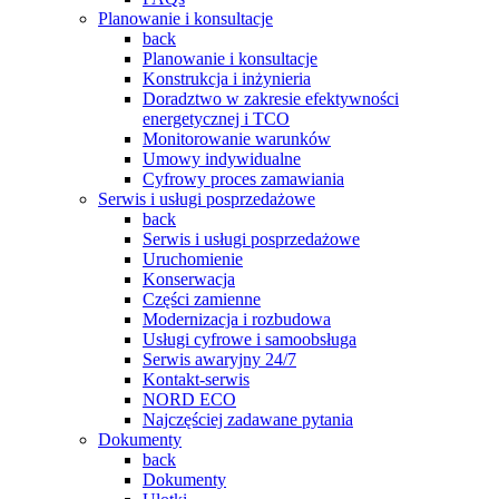
Planowanie i konsultacje
back
Planowanie i konsultacje
Konstrukcja i inżynieria
Doradztwo w zakresie efektywności
energetycznej i TCO
Monitorowanie warunków
Umowy indywidualne
Cyfrowy proces zamawiania
Serwis i usługi posprzedażowe
back
Serwis i usługi posprzedażowe
Uruchomienie
Konserwacja
Części zamienne
Modernizacja i rozbudowa
Usługi cyfrowe i samoobsługa
Serwis awaryjny 24/7
Kontakt-serwis
NORD ECO
Najczęściej zadawane pytania
Dokumenty
back
Dokumenty