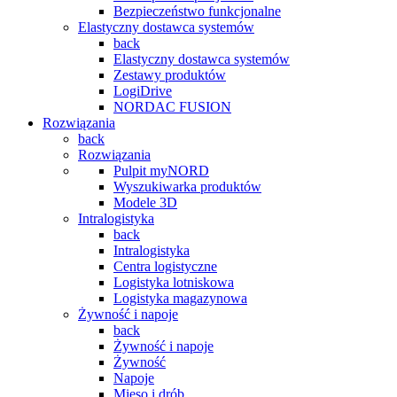
Bezpieczeństwo funkcjonalne
Elastyczny dostawca systemów
back
Elastyczny dostawca systemów
Zestawy produktów
LogiDrive
NORDAC FUSION
Rozwiązania
back
Rozwiązania
Pulpit myNORD
Wyszukiwarka produktów
Modele 3D
Intralogistyka
back
Intralogistyka
Centra logistyczne
Logistyka lotniskowa
Logistyka magazynowa
Żywność i napoje
back
Żywność i napoje
Żywność
Napoje
Mięso i drób