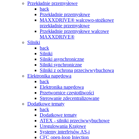
Przekładnie przemysłowe
back
Przekładnie przemysłowe
MAXXDRIVE® walcowo-stożkowe
przekładnie przemysłowe
Przekładnie przemysłowe walcowe
MAXXDRIVE®
Silniki
back
Silniki
Silniki asynchroniczne
Silniki synchroniczne
Silniki z ochroną przeciwwybuchową
Elektronika napędowa
back
Elektronika napędowa
Przetwornice częstotliwości
Sterowanie zdecentralizowane
Dodatkowe tematy
back
Dodatkowe tematy
ATEX - silniki przeciwwybuchowe
Uregulowania Krajowe
Systemy interfejsów AS-i
CFC open-loop Injection