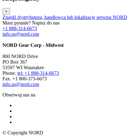
×
Znajdź dystrybutora, handlowca lub lokalizację serwisu NORD
Masz pytanie? Napisz do nas
+1 888-314-6673
info.us@nord.com
NORD Gear Corp - Midwest
800 NORD Drive
PO Box 367
53597 WI Waunakee
Phone.
tel: +1 888-314-6673
Fax. +1 800-373-6673
info.us@nord.com
Obserwuj nas na
© Copyright NORD