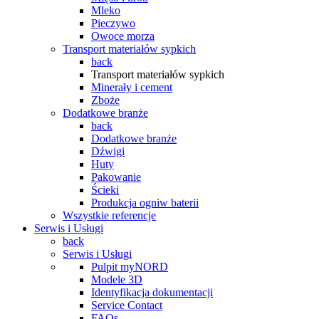
Mleko
Pieczywo
Owoce morza
Transport materiałów sypkich
back
Transport materiałów sypkich
Minerały i cement
Zboże
Dodatkowe branże
back
Dodatkowe branże
Dźwigi
Huty
Pakowanie
Ścieki
Produkcja ogniw baterii
Wszystkie referencje
Serwis i Usługi
back
Serwis i Usługi
Pulpit myNORD
Modele 3D
Identyfikacja dokumentacji
Service Contact
FAQs