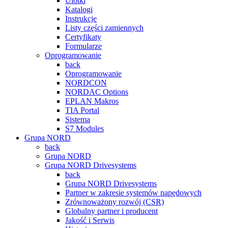
Ulotki
Katalogi
Instrukcje
Listy części zamiennych
Certyfikaty
Formularze
Oprogramowanie
back
Oprogramowanie
NORDCON
NORDAC Options
EPLAN Makros
TIA Portal
Sistema
S7 Modules
Grupa NORD
back
Grupa NORD
Grupa NORD Drivesystems
back
Grupa NORD Drivesystems
Partner w zakresie systemów napędowych
Zrównoważony rozwój (CSR)
Globalny partner i producent
Jakość i Serwis