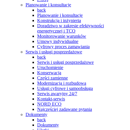
Planowanie i konsultacje
back
Planowanie i konsultacje
Konstrukcja i inżynieria
Doradztwo w zakresie efektywności
energetycznej i TCO
Monitorowanie warunków
Umowy indywidualne
Cyfrowy proces zamawiania
Serwis i usługi posprzedażowe
back
Serwis i usługi posprzedażowe
Uruchomienie
Konserwacja
Części zamienne
Modernizacja i rozbudowa
Usługi cyfrowe i samoobsługa
Serwis awaryjny 24/7
Kontakt-serwis
NORD ECO
Najczęściej zadawane pytania
Dokumenty
back
Dokumenty