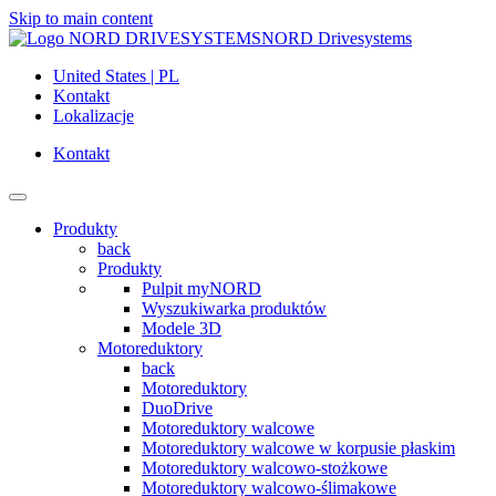
Skip to main content
NORD Drivesystems
United States | PL
Kontakt
Lokalizacje
Kontakt
Produkty
back
Produkty
Pulpit myNORD
Wyszukiwarka produktów
Modele 3D
Motoreduktory
back
Motoreduktory
DuoDrive
Motoreduktory walcowe
Motoreduktory walcowe w korpusie płaskim
Motoreduktory walcowo-stożkowe
Motoreduktory walcowo-ślimakowe