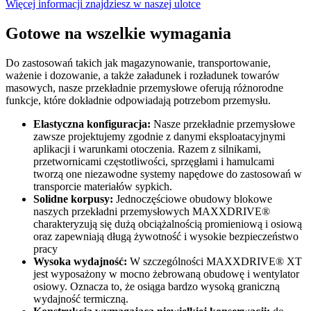
Więcej informacji znajdziesz w naszej ulotce
Gotowe na wszelkie wymagania
Do zastosowań takich jak magazynowanie, transportowanie,
ważenie i dozowanie, a także załadunek i rozładunek towarów
masowych, nasze przekładnie przemysłowe oferują różnorodne
funkcje, które dokładnie odpowiadają potrzebom przemysłu.
Elastyczna konfiguracja:
Nasze przekładnie przemysłowe
zawsze projektujemy zgodnie z danymi eksploatacyjnymi
aplikacji i warunkami otoczenia. Razem z silnikami,
przetwornicami częstotliwości, sprzęgłami i hamulcami
tworzą one niezawodne systemy napędowe do zastosowań w
transporcie materiałów sypkich.
Solidne korpusy:
Jednoczęściowe obudowy blokowe
naszych przekładni przemysłowych MAXXDRIVE®
charakteryzują się dużą obciążalnością promieniową i osiową
oraz zapewniają długą żywotność i wysokie bezpieczeństwo
pracy
Wysoka wydajność:
W szczególności MAXXDRIVE® XT
jest wyposażony w mocno żebrowaną obudowę i wentylator
osiowy. Oznacza to, że osiąga bardzo wysoką graniczną
wydajność termiczną.