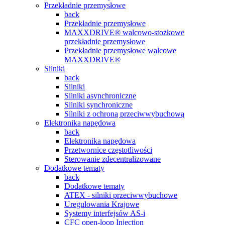
Przekładnie przemysłowe
back
Przekładnie przemysłowe
MAXXDRIVE® walcowo-stożkowe
przekładnie przemysłowe
Przekładnie przemysłowe walcowe
MAXXDRIVE®
Silniki
back
Silniki
Silniki asynchroniczne
Silniki synchroniczne
Silniki z ochroną przeciwwybuchową
Elektronika napędowa
back
Elektronika napędowa
Przetwornice częstotliwości
Sterowanie zdecentralizowane
Dodatkowe tematy
back
Dodatkowe tematy
ATEX - silniki przeciwwybuchowe
Uregulowania Krajowe
Systemy interfejsów AS-i
CFC open-loop Injection