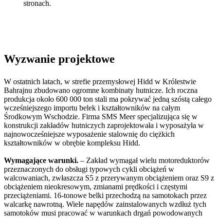
stronach.
Wyzwanie projektowe
W ostatnich latach, w strefie przemysłowej Hidd w Królestwie
Bahrajnu zbudowano ogromne kombinaty hutnicze. Ich roczna
produkcja około 600 000 ton stali ma pokrywać jedną szóstą całego
wcześniejszego importu belek i kształtowników na całym
Środkowym Wschodzie. Firma SMS Meer specjalizująca się w
konstrukcji zakładów hutniczych zaprojektowała i wyposażyła w
najnowocześniejsze wyposażenie stalownię do ciężkich
kształtowników w obrębie kompleksu Hidd.
Wymagające warunki.
– Zakład wymagał wielu motoreduktorów
przeznaczonych do obsługi typowych cykli obciążeń w
walcowaniach, zwłaszcza S5 z przerywanym obciążeniem oraz S9 z
obciążeniem nieokresowym, zmianami prędkości i częstymi
przeciążeniami. 16-tonowe belki przechodzą na samotokach przez
walcarkę nawrotną. Wiele napędów zainstalowanych wzdłuż tych
samotoków musi pracować w warunkach drgań powodowanych