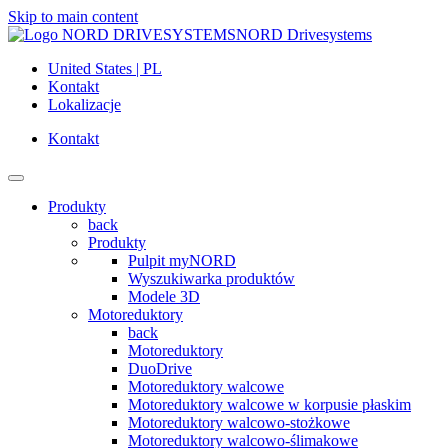
Skip to main content
NORD Drivesystems
United States | PL
Kontakt
Lokalizacje
Kontakt
Produkty
back
Produkty
Pulpit myNORD
Wyszukiwarka produktów
Modele 3D
Motoreduktory
back
Motoreduktory
DuoDrive
Motoreduktory walcowe
Motoreduktory walcowe w korpusie płaskim
Motoreduktory walcowo-stożkowe
Motoreduktory walcowo-ślimakowe