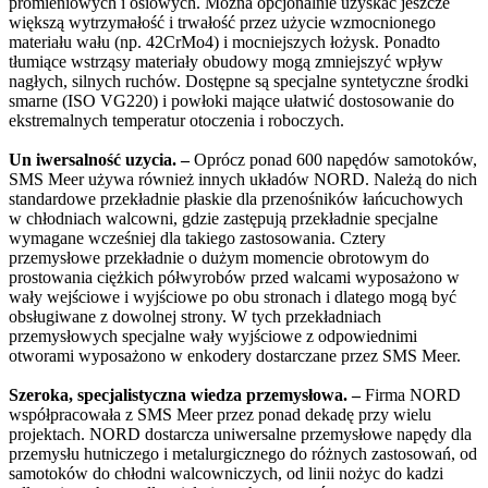
promieniowych i osiowych. Można opcjonalnie uzyskać jeszcze
większą wytrzymałość i trwałość przez użycie wzmocnionego
materiału wału (np. 42CrMo4) i mocniejszych łożysk. Ponadto
tłumiące wstrząsy materiały obudowy mogą zmniejszyć wpływ
nagłych, silnych ruchów. Dostępne są specjalne syntetyczne środki
smarne (ISO VG220) i powłoki mające ułatwić dostosowanie do
ekstremalnych temperatur otoczenia i roboczych.
Un iwersalność uzycia. –
Oprócz ponad 600 napędów samotoków,
SMS Meer używa również innych układów NORD. Należą do nich
standardowe przekładnie płaskie dla przenośników łańcuchowych
w chłodniach walcowni, gdzie zastępują przekładnie specjalne
wymagane wcześniej dla takiego zastosowania. Cztery
przemysłowe przekładnie o dużym momencie obrotowym do
prostowania ciężkich półwyrobów przed walcami wyposażono w
wały wejściowe i wyjściowe po obu stronach i dlatego mogą być
obsługiwane z dowolnej strony. W tych przekładniach
przemysłowych specjalne wały wyjściowe z odpowiednimi
otworami wyposażono w enkodery dostarczane przez SMS Meer.
Szeroka, specjalistyczna wiedza przemysłowa. –
Firma NORD
współpracowała z SMS Meer przez ponad dekadę przy wielu
projektach. NORD dostarcza uniwersalne przemysłowe napędy dla
przemysłu hutniczego i metalurgicznego do różnych zastosowań, od
samotoków do chłodni walcowniczych, od linii nożyc do kadzi