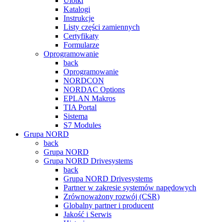
Ulotki
Katalogi
Instrukcje
Listy części zamiennych
Certyfikaty
Formularze
Oprogramowanie
back
Oprogramowanie
NORDCON
NORDAC Options
EPLAN Makros
TIA Portal
Sistema
S7 Modules
Grupa NORD
back
Grupa NORD
Grupa NORD Drivesystems
back
Grupa NORD Drivesystems
Partner w zakresie systemów napędowych
Zrównoważony rozwój (CSR)
Globalny partner i producent
Jakość i Serwis