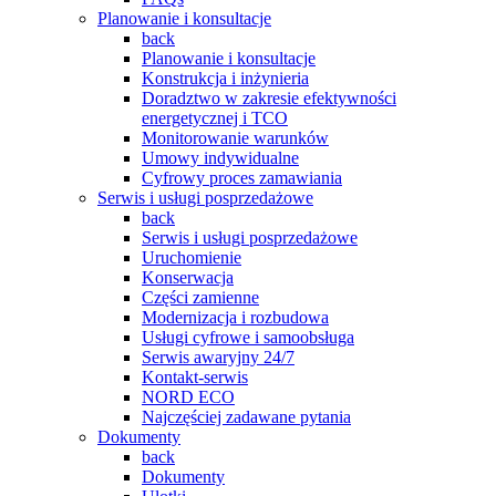
Planowanie i konsultacje
back
Planowanie i konsultacje
Konstrukcja i inżynieria
Doradztwo w zakresie efektywności
energetycznej i TCO
Monitorowanie warunków
Umowy indywidualne
Cyfrowy proces zamawiania
Serwis i usługi posprzedażowe
back
Serwis i usługi posprzedażowe
Uruchomienie
Konserwacja
Części zamienne
Modernizacja i rozbudowa
Usługi cyfrowe i samoobsługa
Serwis awaryjny 24/7
Kontakt-serwis
NORD ECO
Najczęściej zadawane pytania
Dokumenty
back
Dokumenty