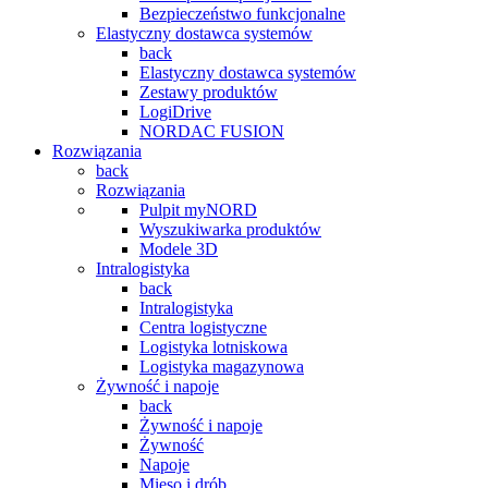
Bezpieczeństwo funkcjonalne
Elastyczny dostawca systemów
back
Elastyczny dostawca systemów
Zestawy produktów
LogiDrive
NORDAC FUSION
Rozwiązania
back
Rozwiązania
Pulpit myNORD
Wyszukiwarka produktów
Modele 3D
Intralogistyka
back
Intralogistyka
Centra logistyczne
Logistyka lotniskowa
Logistyka magazynowa
Żywność i napoje
back
Żywność i napoje
Żywność
Napoje
Mięso i drób