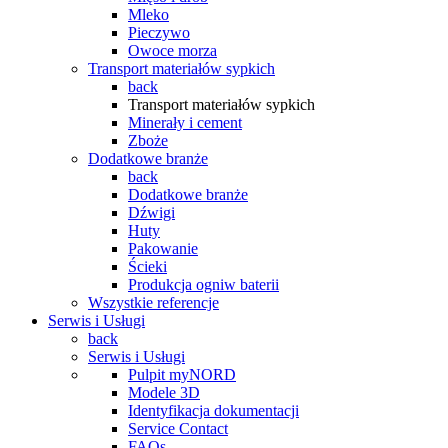
Mleko
Pieczywo
Owoce morza
Transport materiałów sypkich
back
Transport materiałów sypkich
Minerały i cement
Zboże
Dodatkowe branże
back
Dodatkowe branże
Dźwigi
Huty
Pakowanie
Ścieki
Produkcja ogniw baterii
Wszystkie referencje
Serwis i Usługi
back
Serwis i Usługi
Pulpit myNORD
Modele 3D
Identyfikacja dokumentacji
Service Contact
FAQs