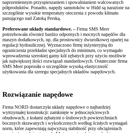
naprzemiennym przyspieszaniem i spowalnianiem walcowanych
półproduktów. Ponadto, napędy samotoków w Hidd są narażone na
szczególnie wysokie temperatury otoczenia z powodu klimatu
panującego nad Zatoką Perską.
Preferowane układy standardowe. –
Firma SMS Meer
potrzebowała również bardzo odpornych i mocnych napędów dla
maszyn dodatkowych, np. dla prostownicy dwurolkowej opartej na
regulacji hydraulicznej. Wyznaczono firmę inżynieryjną do
ograniczenia przekładni specjalnych do minimum, co wymagało
wprowadzenia szerokiej gamy kół zębatych przy użyciu możliwie
jak największej ilości rozwiązań standardowych. Ostatecznie firma
SMS Meer poprosiła o szczególnie wysoką elastyczność
użytkowania dla szeregu specjalnych układów napędowych.
Rozwiązanie napędowe
Firma NORD dostarczyła układy napędowe o najbardziej
wytrzymałej konstrukcji: zamknięte w jednoczęściowych
obudowach, z kołami zębatymi o śrubowych powierzchniach
bocznych skrawanych i wykończonych według ścisłych wymagań
norm, które zapewniają najwyższą stabilność przy obciążeniach