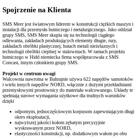
Spojrzenie na Klienta
SMS Meer jest światowym liderem w konstrukcji ciężkich maszyn i
instalacji dla przemysłu hutniczego i metalurgicznego. Jako oddział
grupy SMS, SMS Meer skupia się na technologii ciągłego
odlewania, zakładach produkujących elementy długie, rury,
zakładach obróbki plastycznej, hutach metali nieżelaznych i
technologii obróbki cieplnej w stalowniach. W ramach projektu
hutniczego w Hidd niemiecka firma współpracowała z SMS
Concast, innym członkiem grupy SMS.
Projekt w centrum uwagi
Walcownia nawrotna w Bahrajnie używa 622 napędów samotoków
i wielu innych napędów NORD, włącznie z dużymi przekładniami
przemysłowymi prostownicy do materiału walcowanego. Układy te
spełniają surowe wymagania użytkowe dla trudnych warunków
dzięki
odpornym, jednoczęściowym korpusom zapewniającym długi
okres eksploatacji,
najwyższej jakości kołom zębatym precyzyjnie
wyskrawanym przez NORD,
elastyczności konstrukcji, np. dodatkowym wałom po obu